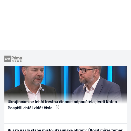
Ukrajincům se lehčí trestná činnost odpouštěla, tvrdí Koten.
Pospíšil chtěl vidět čísla
Rusko našlo slabé místo ukrajinské obrany. Útočit může téměř