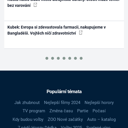
bez varování
Kubek: Evropa si zdevastovala farmacii, nakupujeme v
Bangladéši. Vojtěch ničí zdravotnictví
Populární témata
Jak zhubnout
Nejlepší filmy 2024
Nejlepší horory
TV program
Změna času
Partie
Počasí
Kdy budou volby
ZOO Nové začátky
Auto – katalog
7 pádů Honzy Dědka
Volby 2025
Svařené víno