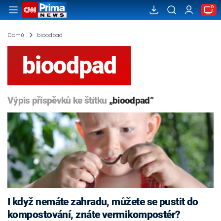
Domů
bioodpad
bioodpad
Výpis příspěvků ke štítku
„bioodpad“
I když nemáte zahradu, můžete se pustit do
kompostování, znáte vermikompostér?