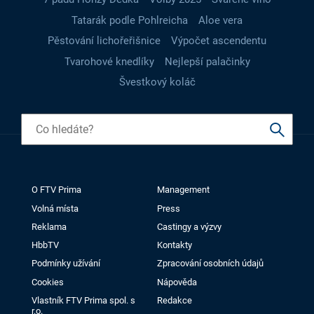
Tatarák podle Pohlreicha
Aloe vera
Pěstování lichořeřišnice
Výpočet ascendentu
Tvarohové knedlíky
Nejlepší palačinky
Švestkový koláč
O FTV Prima
Management
Volná místa
Press
Reklama
Castingy a výzvy
HbbTV
Kontakty
Podmínky užívání
Zpracování osobních údajů
Cookies
Nápověda
Vlastník FTV Prima spol. s
Redakce
r.o.