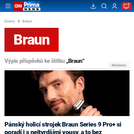
Domů
Braun
Braun
Výpis příspěvků ke štítku
„Braun“
Pánský holicí strojek Braun Series 9 Pro+ si
poradí i s nejtvrdšími vousy, a to bez