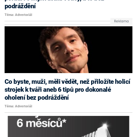
podráždění
Téma: Advertoriál
Co byste, muži, měli vědět, než přiložíte holicí
strojek k tváři aneb 6 tipů pro dokonalé
oholení bez podráždění
Téma: Advertoriál