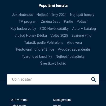
Populární témata
Jak zhubnout
Nejlepší filmy 2024
Nejlepší horory
TV program
Změna času
Partie
Počasí
Kdy budou volby
ZOO Nové začátky
Auto – katalog
7 pádů Honzy Dědka
Volby 2025
Svařené víno
Tatarák podle Pohlreicha
Aloe vera
Pěstování lichořeřišnice
Výpočet ascendentu
Tvarohové knedlíky
Nejlepší palačinky
Švestkový koláč
O FTV Prima
Management
Volná místa
Press