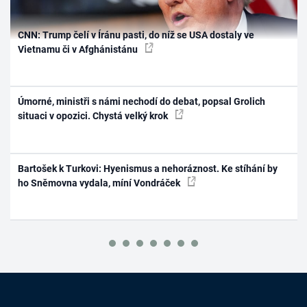
CNN: Trump čelí v Íránu pasti, do níž se USA dostaly ve
Vietnamu či v Afghánistánu
Úmorné, ministři s námi nechodí do debat, popsal Grolich
situaci v opozici. Chystá velký krok
Bartošek k Turkovi: Hyenismus a nehoráznost. Ke stíhání by
ho Sněmovna vydala, míní Vondráček