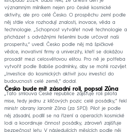
listopadu 2024. Babiš řekl, že dnešní den je
významným milníkem nejen pro české kosmické
aktivity, ale pro celé Česko. O prospěchu zemí podle
něj stále více rozhodují znalosti, inovace, věda a
technologie. „Schopnost vytvářet nové technologie a
přicházet s odvážnými řešeními bude určovat naši
prosperitu,“ uvedl. Česko podle něj má špičkové
vědce, inovativní firmy a univerzity, kteří se dokážou
prosadit mezi celosvětovou elitou. Pro ně je potřeba
vytvořit podle Babiše podmínky, aby se mohli rozvíjet.
„Investice do kosmických aktivit jsou investicí do
budoucnosti celé země,“ dodal.
Česko bude mít zásadní roli, popsal Zůna
„Tato smlouva České republice zajišťuje roli pilota
mise, tedy jednu z klíčových pozic celé posádky,“ řekl
ministr obrany Jaromír Zůna (za SPD). Pilot je podle
něj zásadní, podílí se na řízení a operacích kosmické
lodi a koordinuje činnost posádky, zároveň zajišťuje
bezpečnost letu. V následujících měsících podle něj