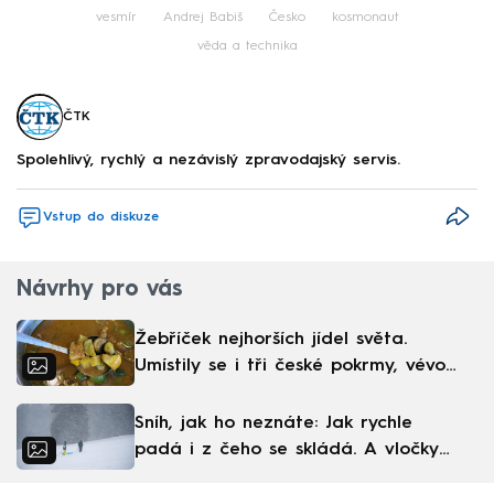
vesmír
Andrej Babiš
Česko
kosmonaut
věda a technika
ČTK
Spolehlivý, rychlý a nezávislý zpravodajský servis.
Vstup do diskuze
Návrhy pro vás
Žebříček nejhorších jídel světa.
Umístily se i tři české pokrmy, vévodí
skandinávská kuchyně
Sníh, jak ho neznáte: Jak rychle
padá i z čeho se skládá. A vločky
nejsou bílé