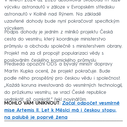
V letech 2024 až 2026 absolvoval Svoboda tři fáze
výcviku astronautů v záloze v Evropském středisku
astronautů v Kolíně nad Rýnem. Na základě
uzavřené dohody bude nyní pokračovat specifickým
výcvikem.
Podpis dohody je jedním z milníků projektu Česká
cesta do vesmíru, který koordinuje ministerstvo
průmyslu a obchodu společně s ministerstvem obrany.
Projekt má za cíl propojit popularizaci vědy s
posilováním českého kosmického průmyslu.
Předseda opoziční ODS a bývalý ministr dopravy
Martin Kupka ocenil, že projekt pokračuje. Bude
podle něho prospěšný pro českou vědu i společnost.
„Každá koruna investovaná do vesmírných technologií,
do průzkumu vesmíru, se vrací České republice
sedmkrát až osmkrát,“ řekl novinářům.
MOHLO VÁM UNIKNOUT:
Začal odpočet vesmírné
mise Artemis II. Let k Měsíci má i českou stopu,
na palubě je poprvé žena
Failed to fetch