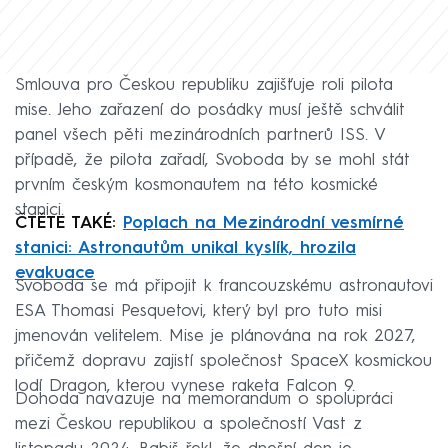
Smlouva pro Českou republiku zajišťuje roli pilota
mise. Jeho zařazení do posádky musí ještě schválit
panel všech pěti mezinárodních partnerů ISS. V
případě, že pilota zařadí, Svoboda by se mohl stát
prvním českým kosmonautem na této kosmické
stanici.
ČTĚTE TAKÉ:
Poplach na Mezinárodní vesmírné
stanici: Astronautům unikal kyslík, hrozila
evakuace
Svoboda se má připojit k francouzskému astronautovi
ESA Thomasi Pesquetovi, který byl pro tuto misi
jmenován velitelem. Mise je plánována na rok 2027,
přičemž dopravu zajistí společnost SpaceX kosmickou
lodí Dragon, kterou vynese raketa Falcon 9.
Dohoda navazuje na memorandum o spolupráci
mezi Českou republikou a společností Vast z