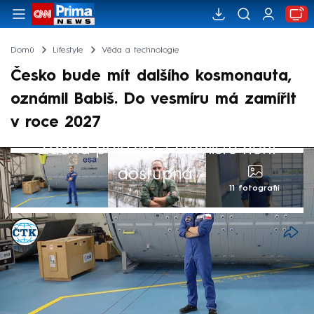
Domů
Lifestyle
Věda a technologie
Česko bude mít dalšího kosmonauta,
oznámil Babiš. Do vesmíru má zamířit
v roce 2027
Žádná položka z playlistu není
dostupná.
11 fotografií
ČTK
Akt. 8. čvn 2026, 16:34
• 8. čvn 2026, 16:08
Armádní pilot a záložní kosmonaut Aleš
Svoboda by měl letět na mezinárodní