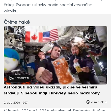
čekají Svobodu stovky hodin specializovaného
výcviku.
Čtěte také
7
fotografií
Astronauti na videu ukázali, jak se ve vesmíru
stravují. S sebou mají i krevety nebo makarony
6 min čtení
6. dub 2026, 16:57