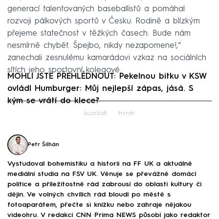
generací talentovaných baseballistů a pomáhal
rozvoji pálkových sportů v Česku. Rodině a blízkým
přejeme statečnost v těžkých časech. Bude nám
nesmírně chybět. Špejbo, nikdy nezapomene!,“
zanechali zesnulému kamarádovi vzkaz na sociálních
sítích jeho sportovní kolegové.
MOHLI JSTE PŘEHLÉDNOUT: Pekelnou bitku v KSW
ovládl Humburger: Můj nejlepší zápas, jásá. S
kým se vrátí do klece?
Failed to fetch
baseball
trenér
Petr Šilhán
Vystudoval bohemistiku a historii na FF UK a aktuálně
mediální studia na FSV UK. Věnuje se převážně domácí
politice a příležitostně rád zabrousí do oblasti kultury či
dějin. Ve volných chvílích rád bloudí po městě s
fotoaparátem, přečte si knížku nebo zahraje nějakou
videohru. V redakci CNN Prima NEWS působí jako redaktor