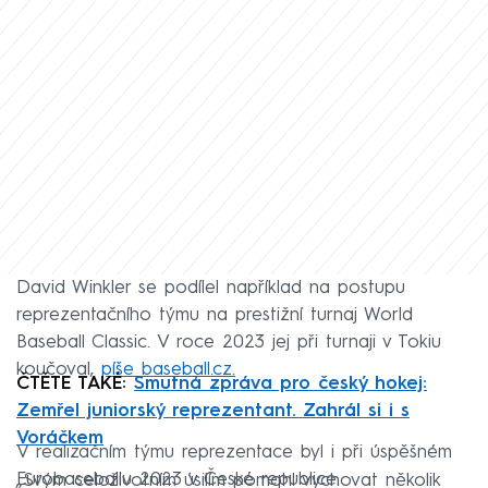
David Winkler se podílel například na postupu
reprezentačního týmu na prestižní turnaj World
Baseball Classic. V roce 2023 jej při turnaji v Tokiu
koučoval,
píše baseball.cz.
ČTĚTE TAKÉ:
Smutná zpráva pro český hokej:
Zemřel juniorský reprezentant. Zahrál si i s
Voráčkem
V realizačním týmu reprezentace byl i při úspěšném
Eurobaseballu 2023 v České republice.
„Svým celoživotním úsilím pomohl vychovat několik