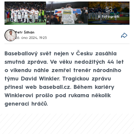
6 fotografií
Petr Šilhán
26. úno 2024, 19:25
Baseballový svět nejen v Česku zasáhla
smutná zpráva. Ve věku nedožitých 44 let
o víkendu náhle zemřel trenér národního
týmu David Winkler. Tragickou zprávu
přinesl web baseball.cz. Během kariéry
Winklerovi prošlo pod rukama několik
generací hráčů.