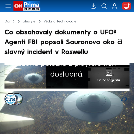
Domů
Lifestyle
Věda a technologie
Co obsahovaly dokumenty o UFO?
Agenti FBI popsali Sauronovo oko či
slavný incident v Roswellu
Žádná položka z playlistu není
dostupná.
19 fotografií
ČTK
,
Kryštof Prchlík
9. kvě 2026, 07:58
Popisují události z amerického Roswellu z
roku 1947, kdy mělo dojít k nejslavnější