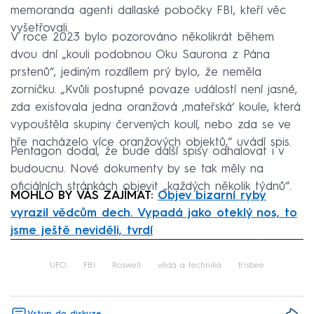
memoranda agenti dallaské pobočky FBI, kteří věc
vyšetřovali.
V roce 2023 bylo pozorováno několikrát během
dvou dní „kouli podobnou Oku Saurona z Pána
prstenů“, jediným rozdílem prý bylo, že neměla
zorničku. „Kvůli postupné povaze událostí není jasné,
zda existovala jedna oranžová ‚mateřská‘ koule, která
vypouštěla skupiny červených koulí, nebo zda se ve
hře nacházelo více oranžových objektů,“ uvádí spis.
Pentagon dodal, že bude další spisy odhalovat i v
budoucnu. Nové dokumenty by se tak měly na
oficiálních stránkách objevit „každých několik týdnů“.
MOHLO BY VÁS ZAJÍMAT:
Objev bizarní ryby
vyrazil vědcům dech. Vypadá jako oteklý nos, to
jsme ještě neviděli, tvrdí
Failed to fetch
UFO
FBI
Roswell
věda a technika
frisbee