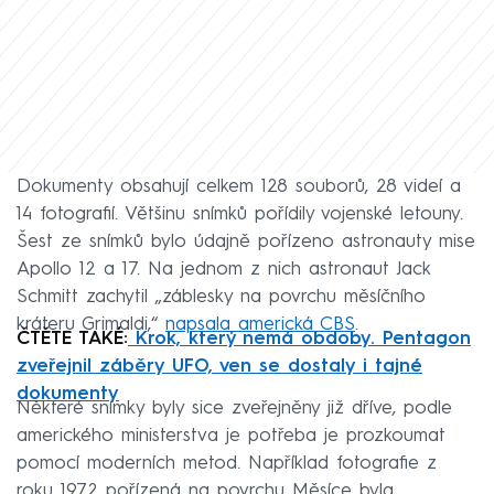
Dokumenty obsahují celkem 128 souborů, 28 videí a
14 fotografií. Většinu snímků pořídily vojenské letouny.
Šest ze snímků bylo údajně pořízeno astronauty mise
Apollo 12 a 17. Na jednom z nich astronaut Jack
Schmitt zachytil „záblesky na povrchu měsíčního
kráteru Grimaldi,“
napsala americká CBS
.
ČTĚTE TAKÉ:
Krok, který nemá obdoby. Pentagon
zveřejnil záběry UFO, ven se dostaly i tajné
dokumenty
Některé snímky byly sice zveřejněny již dříve, podle
amerického ministerstva je potřeba je prozkoumat
pomocí moderních metod. Například fotografie z
roku 1972 pořízená na povrchu Měsíce byla