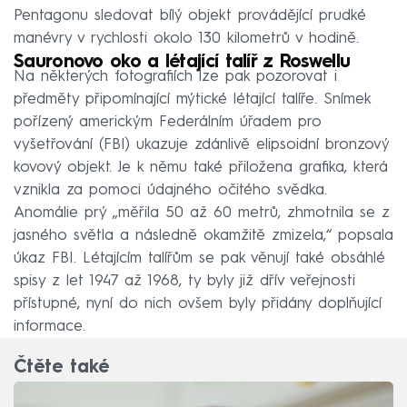
Pentagonu sledovat bílý objekt provádějící prudké
manévry v rychlosti okolo 130 kilometrů v hodině.
Sauronovo oko a létající talíř z Roswellu
Na některých fotografiích lze pak pozorovat i
předměty připomínající mýtické létající talíře. Snímek
pořízený americkým Federálním úřadem pro
vyšetřování (FBI) ukazuje zdánlivě elipsoidní bronzový
kovový objekt. Je k němu také přiložena grafika, která
vznikla za pomoci údajného očitého svědka.
Anomálie prý „měřila 50 až 60 metrů, zhmotnila se z
jasného světla a následně okamžitě zmizela,“ popsala
úkaz FBI. Létajícím talířům se pak věnují také obsáhlé
spisy z let 1947 až 1968, ty byly již dřív veřejnosti
přístupné, nyní do nich ovšem byly přidány doplňující
informace.
Čtěte také