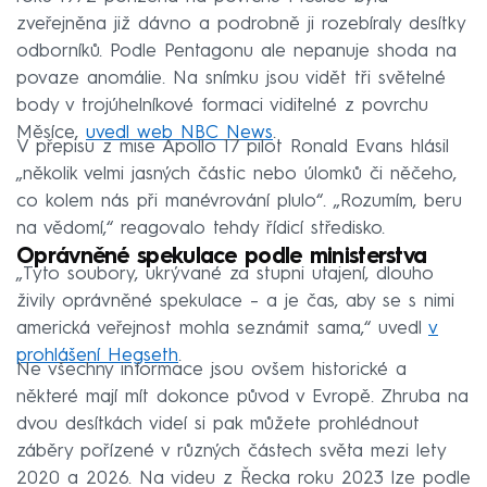
zveřejněna již dávno a podrobně ji rozebíraly desítky
odborníků. Podle Pentagonu ale nepanuje shoda na
povaze anomálie. Na snímku jsou vidět tři světelné
body v trojúhelníkové formaci viditelné z povrchu
Měsíce,
uvedl web NBC News
.
V přepisu z mise Apollo 17 pilot Ronald Evans hlásil
„několik velmi jasných částic nebo úlomků či něčeho,
co kolem nás při manévrování plulo“. „Rozumím, beru
na vědomí,“ reagovalo tehdy řídicí středisko.
Oprávněné spekulace podle ministerstva
„Tyto soubory, ukrývané za stupni utajení, dlouho
živily oprávněné spekulace – a je čas, aby se s nimi
americká veřejnost mohla seznámit sama,“ uvedl
v
prohlášení Hegseth
.
Ne všechny informace jsou ovšem historické a
některé mají mít dokonce původ v Evropě. Zhruba na
dvou desítkách videí si pak můžete prohlédnout
záběry pořízené v různých částech světa mezi lety
2020 a 2026. Na videu z Řecka roku 2023 lze podle