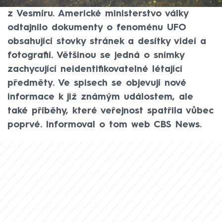
havárii UFO, i pozorování tajuplných objektů
z Vesmíru. Americké ministerstvo války
odtajnilo dokumenty o fenoménu UFO
obsahující stovky stránek a desítky videí a
fotografií. Většinou se jedná o snímky
zachycující neidentifikovatelné létající
předměty. Ve spisech se objevují nové
informace k již známým událostem, ale
také příběhy, které veřejnost spatřila vůbec
poprvé. Informoval o tom web CBS News.