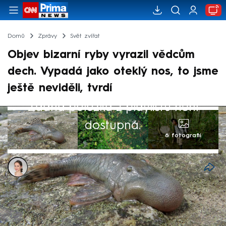
Domů
Zprávy
Svět zvířat
Objev bizarní ryby vyrazil vědcům
dech. Vypadá jako oteklý nos, to jsme
ještě neviděli, tvrdí
Žádná položka z playlistu není
dostupná.
6 fotografií
Ivana Syrovátková
22. pro 2024, 15:09
Vědecká expedice americké neziskové
organizace Conservation International do