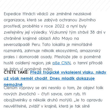
Expedice třinácti vědců ze zmíněné neziskové
organizace, která se zabývá ochranou životního
prostředí, proběhla v roce 2022 a nyní byly
zveřejněny její výsledky. Výzkumný tým strávil 38 dní v
chráněné krajinné oblasti Alto Mayo na
severozápadě Peru. Tato lokalita je mimořádně
rozmanitá, zahrnuje několik ekosystémů, amazonský
prales i domorodé osady. Přestože jde o poměrně
hustě osídlený region, jak
píše CNN
, o tamní přírodě
se toho ví poměrně málo.
ČTĚTE TAKÉ:
Přežil tragické vykolejení vlaku, nikdy
už však neměl chodit. Dnes mladík dokazuje
nemožné
Členům výpravy se ani nesnilo o tom, že objeví tolik
nových živočichů – čtyři savce, osm ryb, tři
obojživelníky a několik druhů motýlů. „Je to opravdu
neuvěřitelné, zvlášť v krajině, která je tak silně