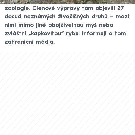
Peru přinesla přelomové objevy v oblasti
zoologie. Členové výpravy tam objevili 27
dosud neznámých živočišných druhů – mezi
nimi mimo jiné obojživelnou myš nebo
zvláštní „kapkovitou“ rybu. Informují o tom
zahraniční média.