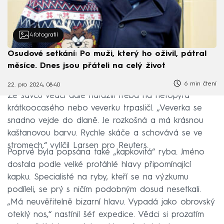
4
fotografií
Osudové setkání: Po muži, který ho oživil, pátral
měsíce. Dnes jsou přáteli na celý život
6 min čtení
22. pro 2024, 08:40
Ze savců vědci dále narazili třeba na netopýra
krátkoocasého nebo veverku trpasličí. „Veverka se
snadno vejde do dlaně. Je rozkošná a má krásnou
kaštanovou barvu. Rychle skáče a schovává se ve
stromech,“ vylíčil Larsen pro Reuters.
Poprvé byla popsána také „kapkovitá“ ryba. Jméno
dostala podle velké protáhlé hlavy připomínající
kapku. Specialisté na ryby, kteří se na výzkumu
podíleli, se prý s ničím podobným dosud nesetkali.
„Má neuvěřitelně bizarní hlavu. Vypadá jako obrovský
oteklý nos,“ nastínil šéf expedice. Vědci si prozatím