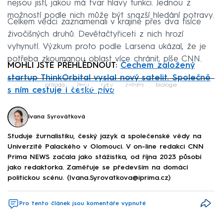
nejsou jistí, jakou má tvar hlavy funkci. Jednou z
možností podle nich může být snazší hledání potravy.
Celkem vědci zaznamenali v krajině přes dva tisíce
živočišných druhů. Devětačtyřiceti z nich hrozí
vyhynutí. Výzkum proto podle Larsena ukázal, že je
potřeba zkoumanou oblast více chránit, píše CNN.
MOHLI JSTE PŘEHLÉDNOUT:
Čechem založený
startup ThinkOrbital vyslal nový satelit. Společně
Failed to fetch
příroda
Peru
ryby
zvířata
biologie
s ním cestuje i české pivo
Ivana Syrovátková
Studuje žurnalistiku, český jazyk a společenské vědy na
Univerzitě Palackého v Olomouci. V on-line redakci CNN
Prima NEWS začala jako stážistka, od října 2023 působí
jako redaktorka. Zaměřuje se především na domácí
politickou scénu. (Ivana.Syrovatkova@iprima.cz)
Pro tento článek jsou komentáře vypnuté