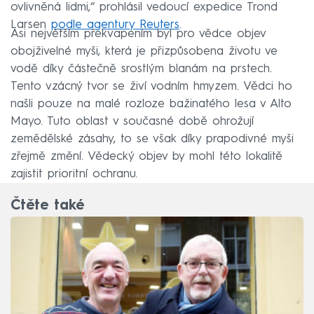
ovlivněná lidmi,“ prohlásil vedoucí expedice Trond
Larsen
podle agentury Reuters
.
Asi největším překvapením byl pro vědce objev
obojživelné myši, která je přizpůsobena životu ve
vodě díky částečně srostlým blanám na prstech.
Tento vzácný tvor se živí vodním hmyzem. Vědci ho
našli pouze na malé rozloze bažinatého lesa v Alto
Mayo. Tuto oblast v současné době ohrožují
zemědělské zásahy, to se však díky prapodivné myši
zřejmě změní. Vědecký objev by mohl této lokalitě
zajistit prioritní ochranu.
Čtěte také