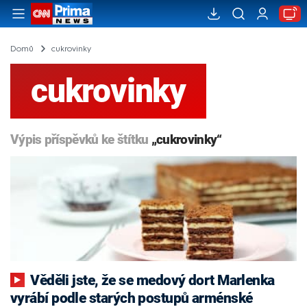
Domů
cukrovinky
cukrovinky
Výpis příspěvků ke štítku
„cukrovinky“
Věděli jste, že se medový dort Marlenka
vyrábí podle starých postupů arménské