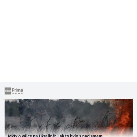
Mýty o válce na Ukrajině: Jak to bylo s nacismem,