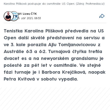
Karolína Plíšková postupuje do osmifinále US Open.
Zdroj: Profimedia.cz
Jiří Lizec
,
ČTK
5. zář 2021, 08:53
Tenistka Karolína Plíšková předvedla na US
Open další skvělé představení na servisu a
ve 3. kole porazila Ajlu Tomljanovicovou z
Austrálie 6:3 a 6:2. Turnajová čtyřka trefila
dvacet es a na newyorském grandslamu je
pošesté za pět let v osmifinále. Ve stejné
fázi turnaje je i Barbora Krejčíková, naopak
Petra Kvitová v sobotu vypadla.