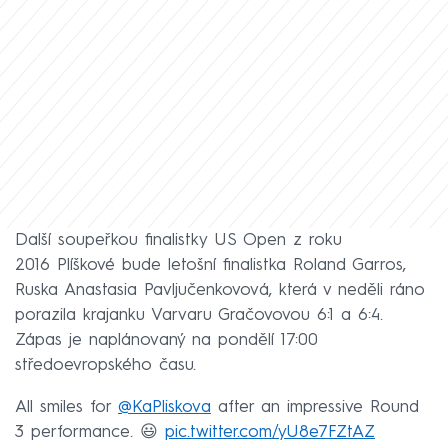
Další soupeřkou finalistky US Open z roku
2016 Plíškové bude letošní finalistka Roland Garros,
Ruska Anastasia Pavljučenkovová, která v neděli ráno
porazila krajanku Varvaru Gračovovou 6:1 a 6:4.
Zápas je naplánovaný na pondělí 17:00
středoevropského času.
All smiles for
@KaPliskova
after an impressive Round
3 performance. 😃
pic.twitter.com/yU8e7FZtAZ