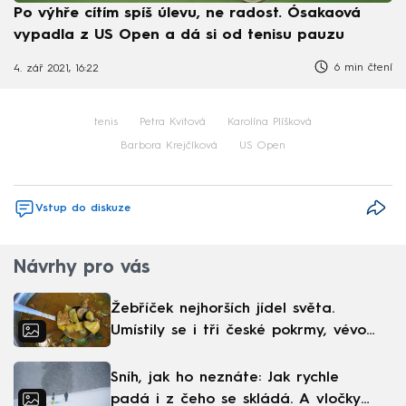
Po výhře cítím spíš úlevu, ne radost. Ósakaová
vypadla z US Open a dá si od tenisu pauzu
6 min čtení
4. zář 2021, 16:22
tenis
Petra Kvitová
Karolína Plíšková
Barbora Krejčíková
US Open
Vstup do diskuze
Návrhy pro vás
Žebříček nejhorších jídel světa.
Umístily se i tři české pokrmy, vévodí
skandinávská kuchyně
Sníh, jak ho neznáte: Jak rychle
padá i z čeho se skládá. A vločky