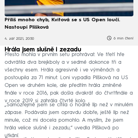
Příliš mnoho chyb, Kvitová se s US Open loučí.
Nastoupí Plíšková
6 min čtení
4. zář 2021, 20:50
Hrála jsem slušně i zezadu
Přesto mohla v prvním setu prohrávat. Ve třetí hře
odvrátila dva brejkboly a v sedmé dokonce tři a
všechny esem. Hrála agresivně i ve výměnách a
postoupila za 71 minut. Loni vypadla Plíšková na US
Open ve druhém kole, ale předtím hrála zmíněné
finále v roce 2016, pak došla dvakrát do čtvrtfinále a
v roce 2019 si zahrála čtvrté kolo.
„Samozřejmě jsem se cítila o hodně líp než v minulém
zápase. Podávala jsem opravdu dobře, ještě líp než
minule, což mi docela pomohlo. A myslím, že jsem
hrála velice slušně i zezadu,“ uvedla Plíšková po
utkání.