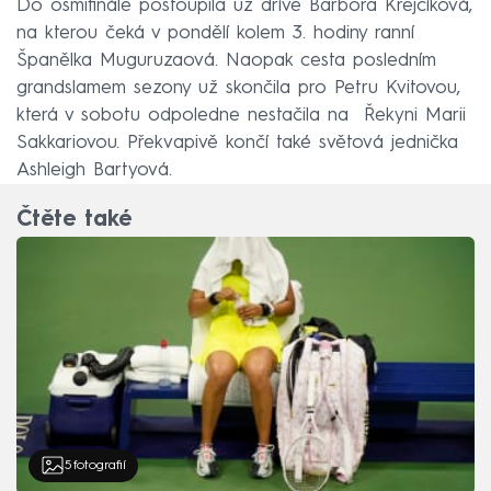
Do osmifinále postoupila už dříve Barbora Krejčíková,
na kterou čeká v pondělí kolem 3. hodiny ranní
Španělka Muguruzaová. Naopak cesta posledním
grandslamem sezony už skončila pro Petru Kvitovou,
která v sobotu odpoledne nestačila na Řekyni Marii
Sakkariovou. Překvapivě končí také světová jednička
Ashleigh Bartyová.
Čtěte také
5
fotografií