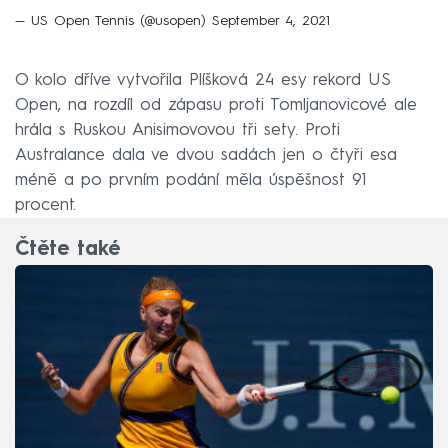
— US Open Tennis (@usopen)
September 4, 2021
O kolo dříve vytvořila Plíšková 24 esy rekord US
Open, na rozdíl od zápasu proti Tomljanovicové ale
hrála s Ruskou Anisimovovou tři sety. Proti
Australance dala ve dvou sadách jen o čtyři esa
méně a po prvním podání měla úspěšnost 91
procent.
Čtěte také