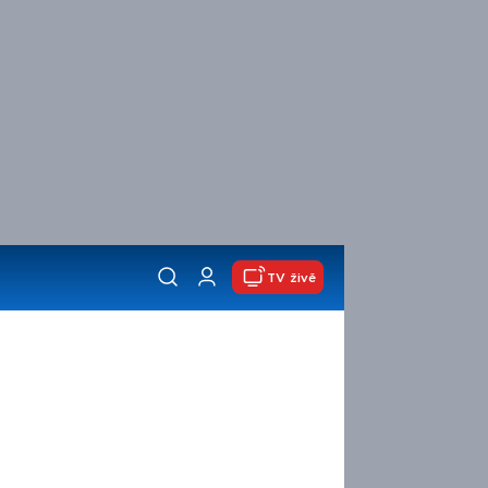
TV živě