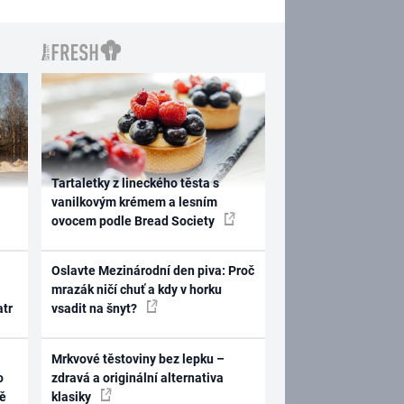
Tartaletky z lineckého těsta s
vanilkovým krémem a lesním
ovocem podle Bread Society
Oslavte Mezinárodní den piva: Proč
mrazák ničí chuť a kdy v horku
atr
vsadit na šnyt?
Mrkvové těstoviny bez lepku –
o
zdravá a originální alternativa
ně
klasiky