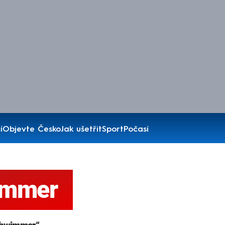
í
Objevte Česko
Jak ušetřit
Sport
Počasí
immer