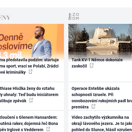
ma představila podzim: startuje
Tank KV-1 Němce dokonale
ma sport, vrací se Polabí, Zrádci
zaskočil
ové kriminálky
thiase Hložka ženy do vztahu
Operace Entebbe ukázala
dy uhnaly: Teď budu iniciátorem
schopnosti Izraele. Při
 slibuje zpěvák
osvobozování rukojmích padl br
premiéra
zloučení s Glenem Hansardem:
Video zachytilo výzkumníka na
outěná rakev, dojemná řeč Bona
okraji lávového jezera. Je to jak
zpěv Irglové s Vedderem
pohled do Slunce, hlásil vzruše