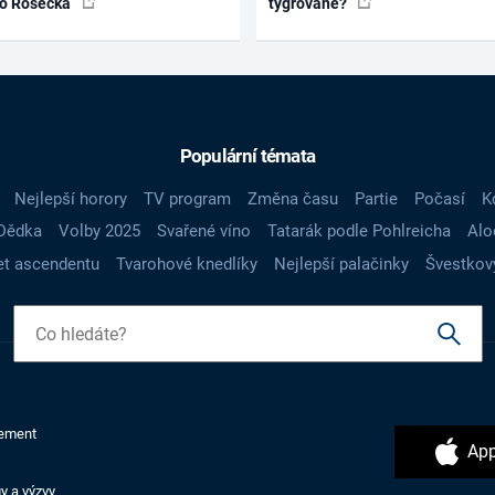
ko Rosecká
tygrované?
Populární témata
Nejlepší horory
TV program
Změna času
Partie
Počasí
K
Dědka
Volby 2025
Svařené víno
Tatarák podle Pohlreicha
Alo
t ascendentu
Tvarohové knedlíky
Nejlepší palačinky
Švestkov
ement
App
y a výzvy