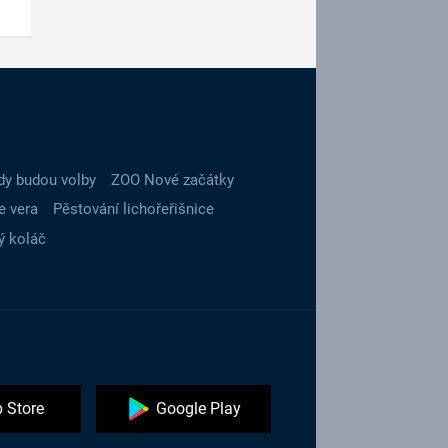
dy budou volby
ZOO Nové začátky
e vera
Pěstování lichořeřišnice
ý koláč
 Store
Google Play