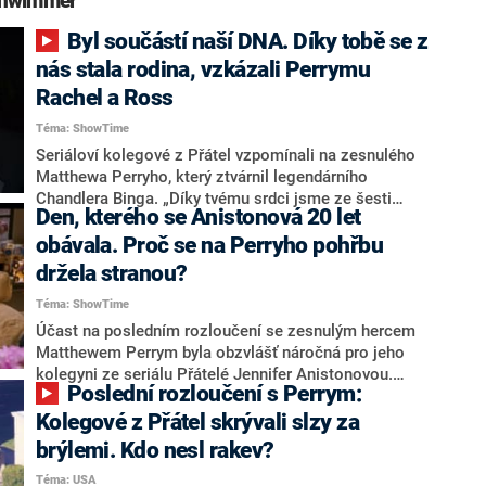
chwimmer“
Byl součástí naší DNA. Díky tobě se z
nás stala rodina, vzkázali Perrymu
Rachel a Ross
Téma: ShowTime
Seriáloví kolegové z Přátel vzpomínali na zesnulého
Matthewa Perryho, který ztvárnil legendárního
Chandlera Binga. „Díky tvému srdci jsme ze šesti
Den, kterého se Anistonová 20 let
cizích lidí vytvořili rodinu,“ napsal herec David
Schwimmer alias Ross. Poprvé se veřejně vyjádřila
obávala. Proč se na Perryho pohřbu
také Jennifer Anistonová. Přiznala, že loučení s
držela stranou?
Matthewem Perrym pro ni bylo nesmírně bolestné,
Téma: ShowTime
protože „byl součástí našich DNA".
Účast na posledním rozloučení se zesnulým hercem
Matthewem Perrym byla obzvlášť náročná pro jeho
kolegyni ze seriálu Přátelé Jennifer Anistonovou.
Poslední rozloučení s Perrym:
Během obřadu se držela stranou a s ostatními takřka
nekomunikovala. S Perrym si byla velmi blízká a
Kolegové z Přátel skrývali slzy za
dlouhá léta ho podporovala v boji se závislostmi.
brýlemi. Kdo nesl rakev?
Téma: USA