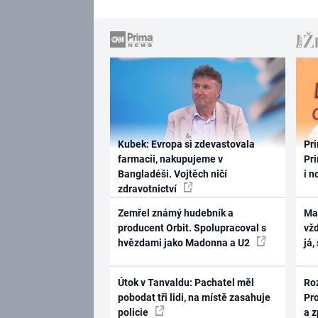
Kubek: Evropa si zdevastovala
Pri
farmacii, nakupujeme v
Pri
Bangladéši. Vojtěch ničí
i n
zdravotnictví
Zemřel známý hudebník a
Ma
producent Orbit. Spolupracoval s
vž
hvězdami jako Madonna a U2
já,
Útok v Tanvaldu: Pachatel měl
Ro
pobodat tři lidi, na místě zasahuje
Pr
policie
a 