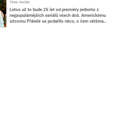
Téma: Seriály
Schwimmerem.
Letos už to bude 26 let od premiéry jednoho z
nejpopulárnějších seriálů všech dob. Americkému
sitcomu Přátelé se podařilo něco, o čem většina
ostatních může jen snít – dokázal k televizním
obrazovkám připoutat celé generace. Vzpomínáte si
ještě, jak vypadali hlavní představitelé na začátku
vysílání? A co vlastně dělají dnes?