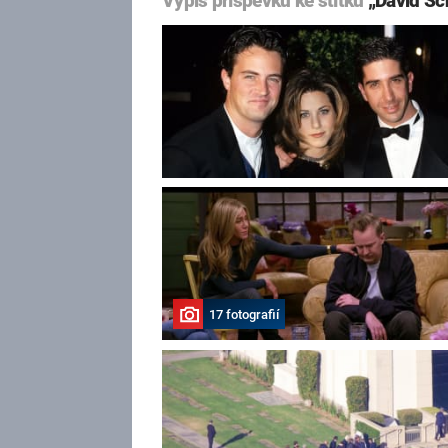
Výpis příspěvků ke štítku
„David S
17 fotografií