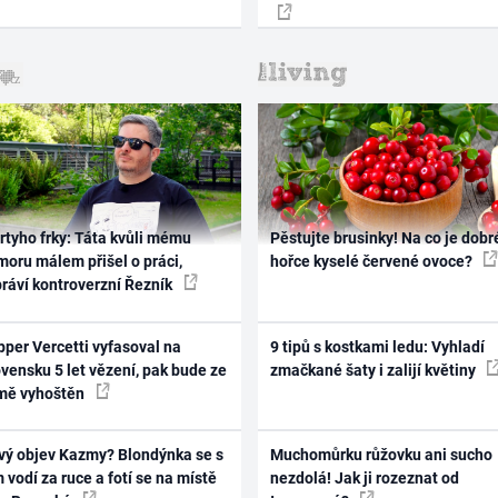
rtyho frky: Táta kvůli mému
Pěstujte brusinky! Na co je dobr
oru málem přišel o práci,
hořce kyselé červené ovoce?
práví kontroverzní Řezník
per Vercetti vyfasoval na
9 tipů s kostkami ledu: Vyhladí
vensku 5 let vězení, pak bude ze
zmačkané šaty i zalijí květiny
mě vyhoštěn
vý objev Kazmy? Blondýnka se s
Muchomůrku růžovku ani sucho
 vodí za ruce a fotí se na místě
nezdolá! Jak ji rozeznat od