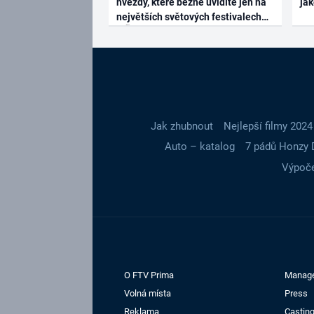
hvězdy, které běžně uvidíte jen na
ja
největších světových festivalech
Jak zhubnout
Nejlepší filmy 2024
Auto – katalog
7 pádů Honzy 
Výpoče
O FTV Prima
Manag
Volná místa
Press
Reklama
Casting