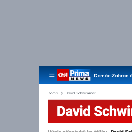
Domácí
Zahranič
Pořady
Domů
David Schwimmer
David Schw