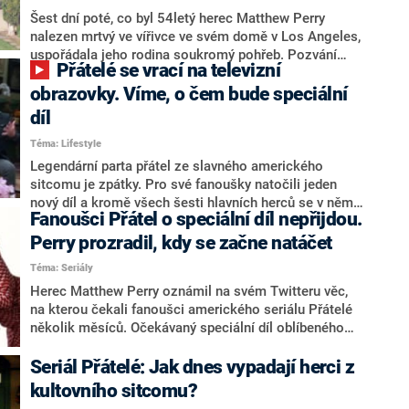
Šest dní poté, co byl 54letý herec Matthew Perry
nalezen mrtvý ve vířivce ve svém domě v Los Angeles,
uspořádala jeho rodina soukromý pohřeb. Pozvání
Přátelé se vrací na televizní
dostali pouze nejbližší, včetně pětice herců z Přátel. K
věčnému odpočinku byl „Chandler Bing“ po hodinovém
obrazovky. Víme, o čem bude speciální
obřadu v pátek 3. listopadu uložen na losangeleském
díl
hřbitově Forest Lawn.
Téma: Lifestyle
Legendární parta přátel ze slavného amerického
sitcomu je zpátky. Pro své fanoušky natočili jeden
nový díl a kromě všech šesti hlavních herců se v něm
Fanoušci Přátel o speciální díl nepřijdou.
objeví i jejich bývalé lásky. Jeho tvůrci se však
nerozhodli pro běžnou epizodu, ale speciál, ve kterém
Perry prozradil, kdy se začne natáčet
si přátelé projdou kulisy a zavzpomínají na natáčení.
Téma: Seriály
Herec Matthew Perry oznámil na svém Twitteru věc,
na kterou čekali fanoušci amerického seriálu Přátelé
několik měsíců. Očekávaný speciální díl oblíbeného
sitcomu se začne natáčet v březnu 2021. Po více než
15 letech se tak na placu opět sejdou herečky Jennifer
Seriál Přátelé: Jak dnes vypadají herci z
Aniston, Courteney Cox a Lisa Kudrow s kolegy
kultovního sitcomu?
Matthewem Perrym, Mattem LeBlancem a Davidem