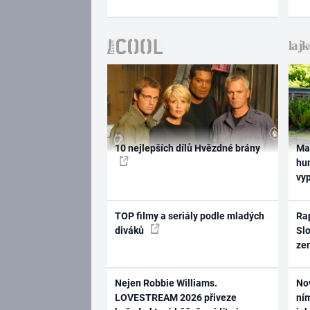
10 nejlepších dílů Hvězdné brány
Ma
hum
vy
TOP filmy a seriály podle mladých
Rap
diváků
Slo
ze
Nejen Robbie Williams.
No
LOVESTREAM 2026 přiveze
ním