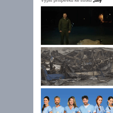
Výpis příspěvků ke štítku
„díly“