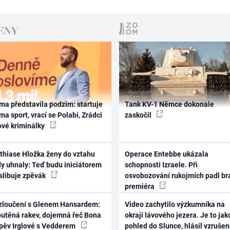
ma představila podzim: startuje
Tank KV-1 Němce dokonale
ma sport, vrací se Polabí, Zrádci
zaskočil
ové kriminálky
thiase Hložka ženy do vztahu
Operace Entebbe ukázala
dy uhnaly: Teď budu iniciátorem
schopnosti Izraele. Při
 slibuje zpěvák
osvobozování rukojmích padl br
premiéra
zloučení s Glenem Hansardem:
Video zachytilo výzkumníka na
outěná rakev, dojemná řeč Bona
okraji lávového jezera. Je to jak
zpěv Irglové s Vedderem
pohled do Slunce, hlásil vzruše