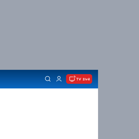
TV živě