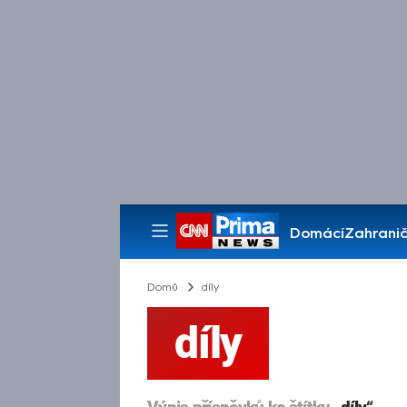
Domácí
Zahranič
Pořady
Domů
díly
díly