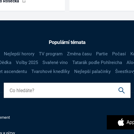
ko Rosecká
Populární témata
Nejlepší horory
TV program
Změna času
Partie
Počasí
K
Dědka
Volby 2025
Svařené víno
Tatarák podle Pohlreicha
Alo
t ascendentu
Tvarohové knedlíky
Nejlepší palačinky
Švestkov
ement
App
y a výzvy