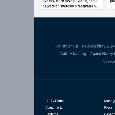
hvězdy, které běžně uvidíte jen na
ja
největších světových festivalech
Jak zhubnout
Nejlepší filmy 2024
Auto – katalog
7 pádů Honzy 
Výpoče
O FTV Prima
Manag
Volná místa
Press
Reklama
Casting