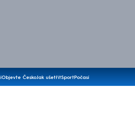
í
Objevte Česko
Jak ušetřit
Sport
Počasí