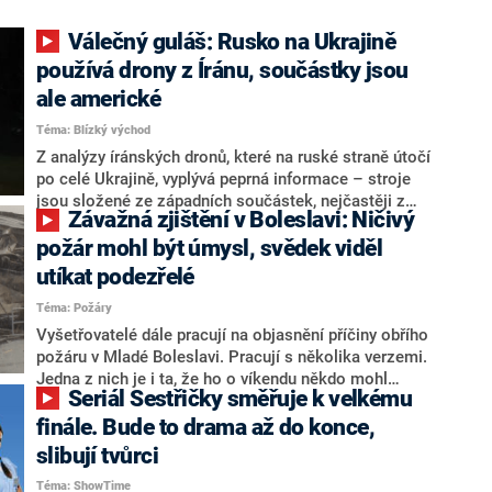
Válečný guláš: Rusko na Ukrajině
používá drony z Íránu, součástky jsou
ale americké
Téma: Blízký východ
Z analýzy íránských dronů, které na ruské straně útočí
po celé Ukrajině, vyplývá peprná informace – stroje
jsou složené ze západních součástek, nejčastěji z
Závažná zjištění v Boleslavi: Ničivý
těch z USA. Jak je to možné? Podle expertů se Íránu
do jisté míry daří obcházet sankce a kupovat díly na
požár mohl být úmysl, svědek viděl
černém trhu, mimoto země zjevně vyrábí drony z dílů,
utíkat podezřelé
které do země doputovaly už před několika lety.
Téma: Požáry
Vyšetřovatelé dále pracují na objasnění příčiny obřího
požáru v Mladé Boleslavi. Pracují s několika verzemi.
Jedna z nich je i ta, že ho o víkendu někdo mohl
Seriál Sestřičky směřuje k velkému
založit úmyslně. Redakce CNN Prima NEWS také
hovořila s důležitým svědkem požáru.
finále. Bude to drama až do konce,
slibují tvůrci
Téma: ShowTime