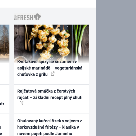
Květákové špízy se sezamem v
asijské marinádě – vegetariánská
chuťovka z grilu
Rajčatová omáčka z čerstvých
rajčat – základní recept plný chuti
atr
Obalovaný kuřecí řízek s vejcem z
o
horkovzdušné fritézy – klasika v
ně
novém pojetí podle Jamieho