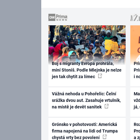
Boj s migranty Evropa prohrála,
Pri
míní Stoniš. Podle Mlejnka je nelze
Pri
jen tak chytit za límec
i n
Vážná nehoda u Pohořelic: Čelní
Ma
srážka dvou aut. Zasahuje vrtulník,
vž
na místě je devět sanitek
já,
Grónsko v pohotovosti: Americká
Ro
firma napojená na lidi od Trumpa
Pr
chystá vrty bez povolení
a 