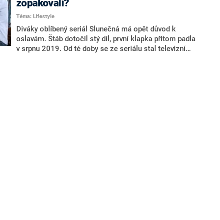
zopakovali?
Téma: Lifestyle
Diváky oblíbený seriál Slunečná má opět důvod k
oslavám. Štáb dotočil stý díl, první klapka přitom padla
v srpnu 2019. Od té doby se ze seriálu stal televizní
fenomén.