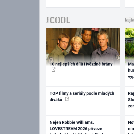
10 nejlepších dílů Hvězdné brány
Ma
hum
vy
TOP filmy a seriály podle mladých
Rap
diváků
Slo
ze
Nejen Robbie Williams.
No
LOVESTREAM 2026 přiveze
ním