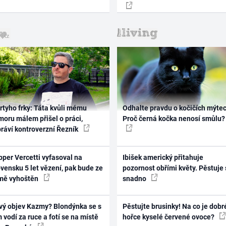
rtyho frky: Táta kvůli mému
Odhalte pravdu o kočičích mýtec
oru málem přišel o práci,
Proč černá kočka nenosí smůlu?
práví kontroverzní Řezník
per Vercetti vyfasoval na
Ibišek americký přitahuje
vensku 5 let vězení, pak bude ze
pozornost obřími květy. Pěstuje 
mě vyhoštěn
snadno
vý objev Kazmy? Blondýnka se s
Pěstujte brusinky! Na co je dobr
 vodí za ruce a fotí se na místě
hořce kyselé červené ovoce?