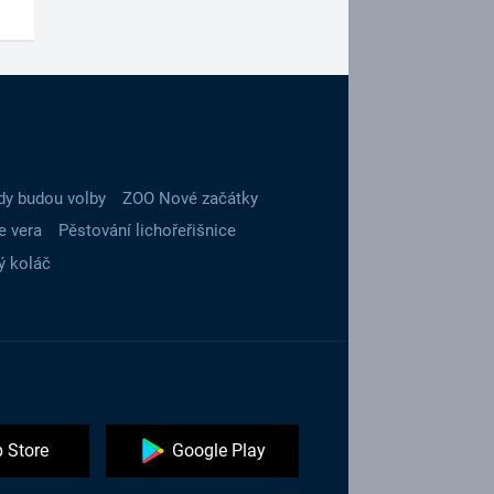
dy budou volby
ZOO Nové začátky
e vera
Pěstování lichořeřišnice
ý koláč
 Store
Google Play