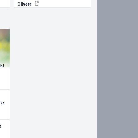
Olivera
h!
se
é