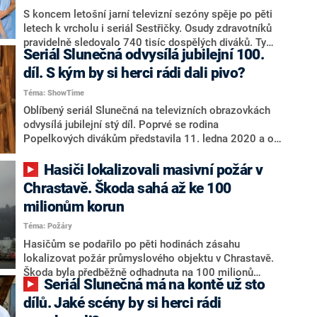
S koncem letošní jarní televizní sezóny spěje po pěti
letech k vrcholu i seriál Sestřičky. Osudy zdravotníků
pravidelně sledovalo 740 tisíc dospělých diváků. Ty
Seriál Slunečná odvysílá jubilejní 100.
nyní čeká posledních šest dílů, tvůrci ale slibují
romantiku i drama až do poslední minuty. Na
díl. S kým by si herci rádi dali pivo?
závěrečný díl se fanoušci mohou těšit ve středu 23.
Téma: ShowTime
června.
Oblíbený seriál Slunečná na televizních obrazovkách
odvysílá jubilejní stý díl. Poprvé se rodina
Popelkových divákům představila 11. ledna 2020 a od
té doby se k televizním obrazovkách v úterý a ve
čtvrtek vrací v průměru 1,3 milionu diváků. Po
Hasiči lokalizovali masivní požár v
dotočení stého dílů se podával dort, chlebíčky, ale i
Chrastavě. Škoda sahá až ke 100
bublinky. Malou, ale rychle zorganizovanou oslavu
milionům korun
všichni uvítali.
Téma: Požáry
Hasičům se podařilo po pěti hodinách zásahu
lokalizovat požár průmyslového objektu v Chrastavě.
Škoda byla předběžně odhadnuta na 100 milionů
Seriál Slunečná má na kontě už sto
korun. Došlo k obnovení železničního provozu, zatím
však ve zpomaleném režimu.
dílů. Jaké scény by si herci rádi