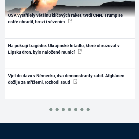
USA vystřílely většinu klíčových raket, tvrdí CNN. Trump se
ostře ohradil, hrozí i vězením
Na pokraji tragédie: Ukrajinské letadlo, které ohrožoval v
Lipsku dron, bylo naložené municí
Vjel do davu v Německu, dva demonstranty zabil. Afghánec
dožije za mřížemi, rozhodl soud