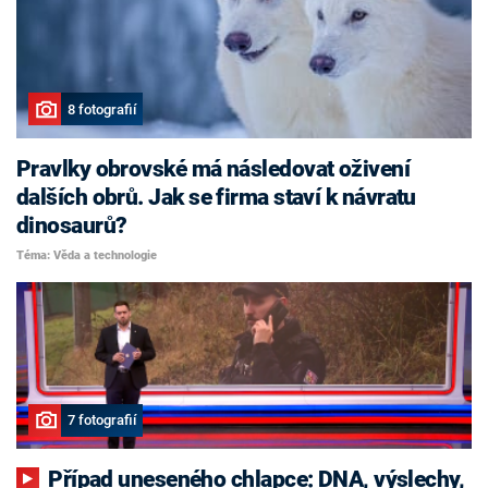
8 fotografií
Pravlky obrovské má následovat oživení
dalších obrů. Jak se firma staví k návratu
dinosaurů?
Téma: Věda a technologie
7 fotografií
Případ uneseného chlapce: DNA, výslechy,