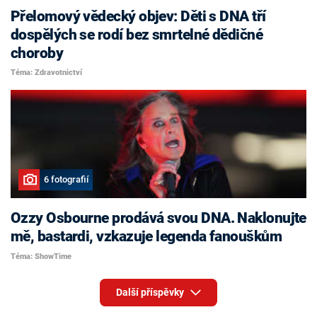
Přelomový vědecký objev: Děti s DNA tří
dospělých se rodí bez smrtelné dědičné
choroby
Téma: Zdravotnictví
6 fotografií
Ozzy Osbourne prodává svou DNA. Naklonujte
mě, bastardi, vzkazuje legenda fanouškům
Téma: ShowTime
Další příspěvky