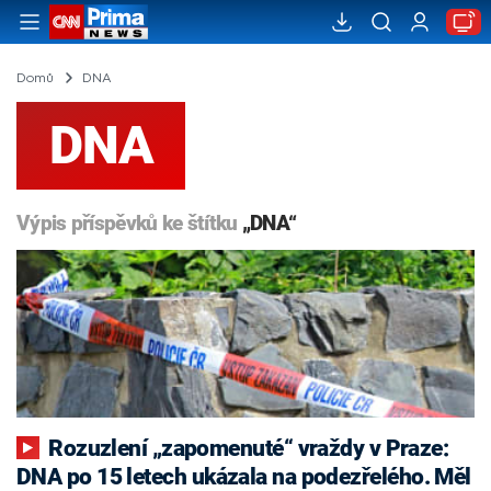
Domů
DNA
DNA
Výpis příspěvků ke štítku
„DNA“
Rozuzlení „zapomenuté“ vraždy v Praze:
DNA po 15 letech ukázala na podezřelého. Měl