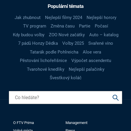
Populární témata
Jak zhubnout
Nejlepší filmy 2024
Nejlepší horory
TV program
Změna času
Partie
Počasí
Kdy budou volby
ZOO Nové začátky
Auto – katalog
7 pádů Honzy Dědka
Volby 2025
Svařené víno
Tatarák podle Pohlreicha
Aloe vera
Pěstování lichořeřišnice
Výpočet ascendentu
Tvarohové knedlíky
Nejlepší palačinky
Švestkový koláč
O FTV Prima
Management
Volná místa
Press