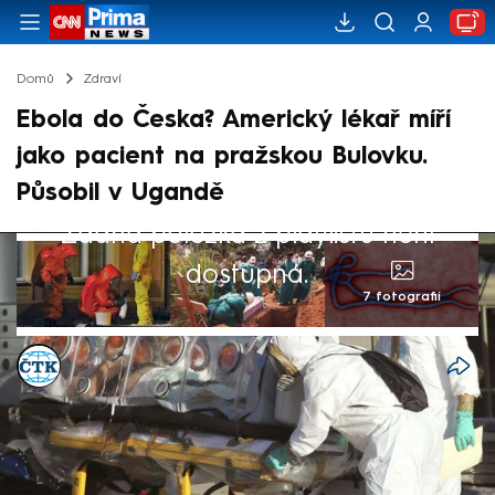
Domů
Zdraví
Ebola do Česka? Americký lékař míří
jako pacient na pražskou Bulovku.
Působil v Ugandě
Žádná položka z playlistu není
dostupná.
7 fotografií
ČTK
Akt. 19. kvě 2026, 23:22
• 19. kvě 2026, 22:14
Česko se připravuje na přijetí Američana s
podezřením na nákazu virem ebola. Bude