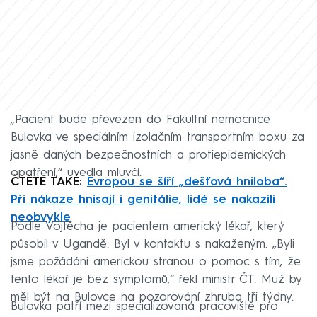
„Pacient bude převezen do Fakultní nemocnice
Bulovka ve speciálním izolačním transportním boxu za
jasně daných bezpečnostních a protiepidemických
opatření,“ uvedla mluvčí.
ČTĚTE TAKÉ:
Evropou se šíří „dešťová hniloba“.
Při nákaze hnisají i genitálie, lidé se nakazili
neobvykle
Podle Vojtěcha je pacientem americký lékař, který
působil v Ugandě. Byl v kontaktu s nakaženým. „Byli
jsme požádáni americkou stranou o pomoc s tím, že
tento lékař je bez symptomů,“ řekl ministr ČT. Muž by
měl být na Bulovce na pozorování zhruba tři týdny.
Bulovka patří mezi specializovaná pracoviště pro