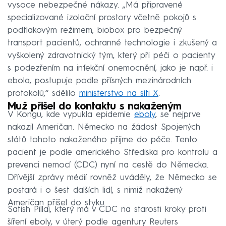
vysoce nebezpečné nákazy. „Má připravené
specializované izolační prostory včetně pokojů s
podtlakovým režimem, biobox pro bezpečný
transport pacientů, ochranné technologie i zkušený a
vyškolený zdravotnický tým, který při péči o pacienty
s podezřením na infekční onemocnění, jako je např. i
ebola, postupuje podle přísných mezinárodních
protokolů,“ sdělilo
ministerstvo na síti X
.
Muž přišel do kontaktu s nakaženým
V Kongu, kde vypukla epidemie
eboly
, se nejprve
nakazil Američan. Německo na žádost Spojených
států tohoto nakaženého přijme do péče. Tento
pacient je podle amerického Střediska pro kontrolu a
prevenci nemocí (CDC) nyní na cestě do Německa.
Dřívější zprávy médií rovněž uváděly, že Německo se
postará i o šest dalších lidí, s nimiž nakažený
Američan přišel do styku.
Satish Pillai, který má v CDC na starosti kroky proti
šíření eboly, v úterý podle agentury Reuters