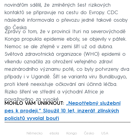
novinářům sdělil, že zmíněných šest rizikových
kontaktů se připravuje na cestu do Evropy. CDC
následně informovala o převozu jedné takové osoby
do Česka.
Zprávy o tom, že v provincii Ituri na severovýchodě
Konga propukla epidemie eboly, se objevily v pátek.
Nemoc se ale zřejmě v zemi šíří už od dubna.
Světová zdravotnická organizace (WHO) epidemii o
víkendu označila za ohrožení veřejného zdraví
mezinárodního významu poté, co byly potvrzeny dva
případy i v Ugandě. Šíří se varianta viru Bundibugyo,
proti které neexistuje očkování ani účinná léčba.
Riziko šíření ve střední a východní Africe je
považováno za vysoké.
MOHLO VÁM UNIKNOUT:
„Nepotřebný služební
pes k prodeji.“ Sloužil 10 let, inzerát zlínských
policistů vyvolal bouři
Failed to fetch
Německo
ebola
Kongo
Česko
USA