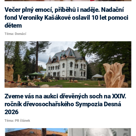
Večer plný emocí, příběhů i naděje. Nadační
fond Veroniky Kašákové oslavil 10 let pomoci
dětem
Téma: Domácí
Zveme vás na aukci dřevěných soch na XXIV.
ročník dřevosochařského Sympozia Desná
2026
Téma: PR článek