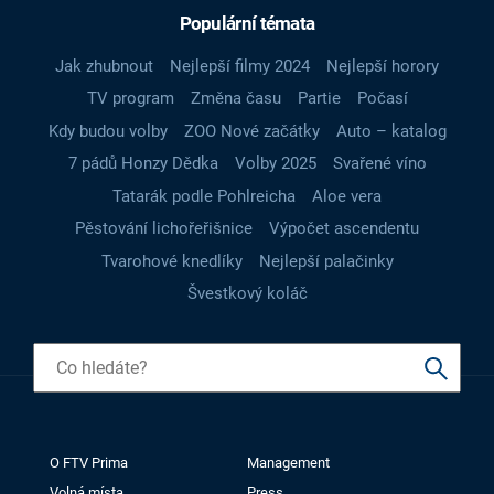
Populární témata
Jak zhubnout
Nejlepší filmy 2024
Nejlepší horory
TV program
Změna času
Partie
Počasí
Kdy budou volby
ZOO Nové začátky
Auto – katalog
7 pádů Honzy Dědka
Volby 2025
Svařené víno
Tatarák podle Pohlreicha
Aloe vera
Pěstování lichořeřišnice
Výpočet ascendentu
Tvarohové knedlíky
Nejlepší palačinky
Švestkový koláč
O FTV Prima
Management
Volná místa
Press