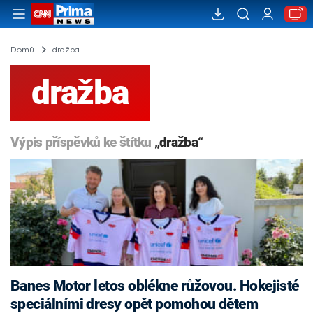
Domů
dražba
dražba
Výpis příspěvků ke štítku
„dražba“
Banes Motor letos oblékne růžovou. Hokejisté
speciálními dresy opět pomohou dětem