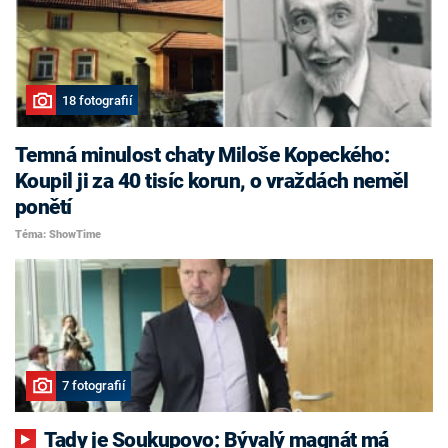
18 fotografií
Temná minulost chaty Miloše Kopeckého:
Koupil ji za 40 tisíc korun, o vraždách neměl
ponětí
Téma: ShowTime
7 fotografií
Tady je Soukupovo: Bývalý magnát má