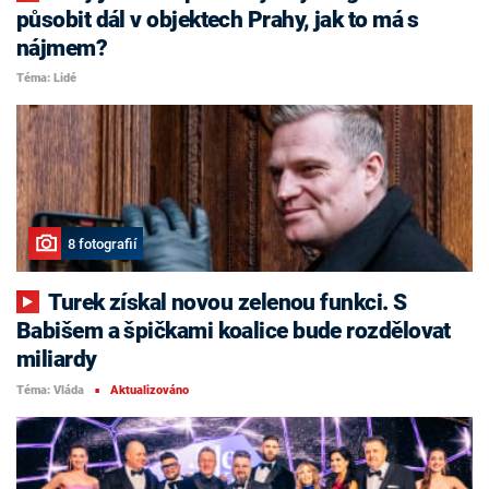
působit dál v objektech Prahy, jak to má s
nájmem?
Téma: Lidé
8 fotografií
Turek získal novou zelenou funkci. S
Babišem a špičkami koalice bude rozdělovat
miliardy
Téma: Vláda
Aktualizováno
■