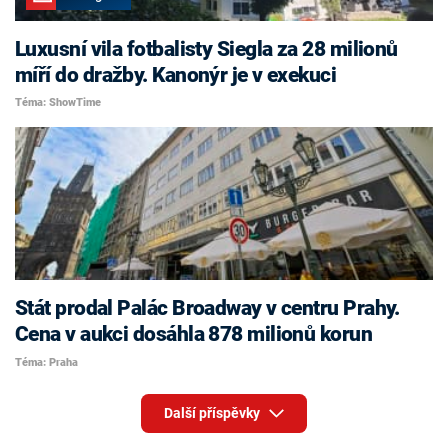
Luxusní vila fotbalisty Siegla za 28 milionů
míří do dražby. Kanonýr je v exekuci
Téma: ShowTime
Stát prodal Palác Broadway v centru Prahy.
Cena v aukci dosáhla 878 milionů korun
Téma: Praha
Další příspěvky