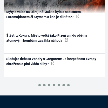
Mýty o válce na Ukrajině: Jak to bylo s nacismem,
Euromajdanem či Krymem a kdo je diktátor?
Štěstí z Kokury: Město velké jako Plzeň uniklo oběma
atomovým bombám, zasáhla náhoda
Sledujte debatu Vondry s Gregorem: Je bezpečnost Evropy
ohrožena a plní vláda sliby?