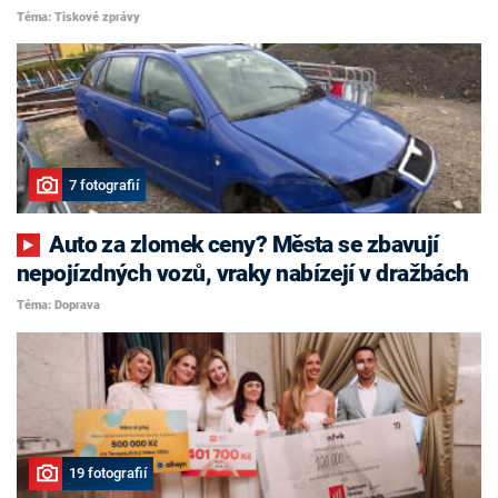
Téma: Tiskové zprávy
7 fotografií
Auto za zlomek ceny? Města se zbavují
nepojízdných vozů, vraky nabízejí v dražbách
Téma: Doprava
19 fotografií