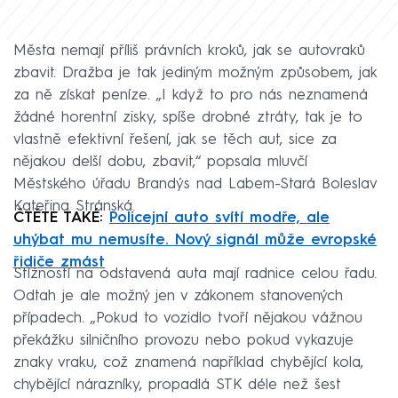
Města nemají příliš právních kroků, jak se autovraků
zbavit. Dražba je tak jediným možným způsobem, jak
za ně získat peníze. „I když to pro nás neznamená
žádné horentní zisky, spíše drobné ztráty, tak je to
vlastně efektivní řešení, jak se těch aut, sice za
nějakou delší dobu, zbavit,“ popsala mluvčí
Městského úřadu Brandýs nad Labem-Stará Boleslav
Kateřina Stránská.
ČTĚTE TAKÉ:
Policejní auto svítí modře, ale
uhýbat mu nemusíte. Nový signál může evropské
řidiče zmást
Stížností na odstavená auta mají radnice celou řadu.
Odtah je ale možný jen v zákonem stanovených
případech. „Pokud to vozidlo tvoří nějakou vážnou
překážku silničního provozu nebo pokud vykazuje
znaky vraku, což znamená například chybějící kola,
chybějící nárazníky, propadlá STK déle než šest