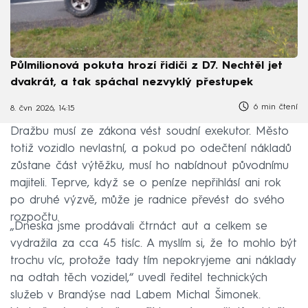
Půlmilionová pokuta hrozí řidiči z D7. Nechtěl jet
dvakrát, a tak spáchal nezvyklý přestupek
6 min čtení
8. čvn 2026, 14:15
Dražbu musí ze zákona vést soudní exekutor. Město
totiž vozidlo nevlastní, a pokud po odečtení nákladů
zůstane část výtěžku, musí ho nabídnout původnímu
majiteli. Teprve, když se o peníze nepřihlásí ani rok
po druhé výzvě, může je radnice převést do svého
rozpočtu.
„Dneska jsme prodávali čtrnáct aut a celkem se
vydražila za cca 45 tisíc. A myslím si, že to mohlo být
trochu víc, protože tady tím nepokryjeme ani náklady
na odtah těch vozidel,“ uvedl ředitel technických
služeb v Brandýse nad Labem Michal Šimonek.