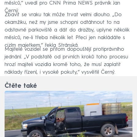
měsíců,“ uvedl pro CNN Prima NEWS právník Jan
Černý.
Zbavit se vraku tak může trvat velmi dlouho. „Do
okamžiku, než my jsme schopni odtáhnout to na
odstavné parkoviště a dát do dražby, uplyne několik
měsíců, ne-li třeba několik let. Přeci jen nakládáte s
cizím majetkem,“ řekla Stránská.
Majitelé vozidel se přitom dopouštějí protiprávního
jednání. „V podstatě od prvních kroků toho procesu
hrozí majiteli vozidla kromě toho, že musí zaplatit
náklady řízení, i vysoké pokuty,“ vysvětlil Černý.
Čtěte také