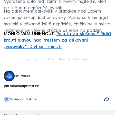
Vydražená auta teď zamíří k novým majitelům, kteří
pro ně mají nejrůznější využití.
Na odstavném parkovišti v Brandýse nad Labem
ovšem již čekají další autovraky. Pokud se k nim jejich
majitelé v zákonné lhůtě nepřihlásí, chtělo by je město
nabídnout ve veřejné dražbě už letos na podzim.
MOHLO VÁM UNIKNOUT:
Pokuta za slušnost? Řidiči
kroutí hlavou nad trestem za děkování
„varováky“. Diví se i ministr
Failed to fetch
peníze
dražba
Brandýs nad Labem
Jan Hošek
jan.hosek@iprima.cz
Vstup do diskuze