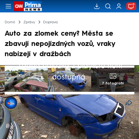
Domů
Zprávy
Doprava
Auto za zlomek ceny? Města se
zbavují nepojízdných vozů, vraky
nabízejí v dražbách
Žádná položka z playlistu není
dostupná.
7 fotografií
Jan Hošek
9. čvn 2026, 20:52
Zabírají parkovací místa a roky chátrají v
ulicích. Autovraky jsou problémem mnoha