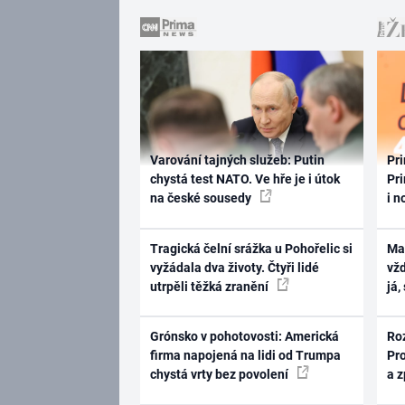
Varování tajných služeb: Putin
Pri
chystá test NATO. Ve hře je i útok
Pri
na české sousedy
i n
Tragická čelní srážka u Pohořelic si
Ma
vyžádala dva životy. Čtyři lidé
vž
utrpěli těžká zranění
já,
Grónsko v pohotovosti: Americká
Ro
firma napojená na lidi od Trumpa
Pr
chystá vrty bez povolení
a 