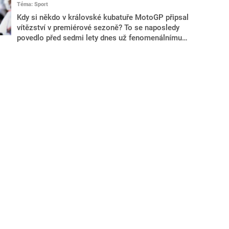
Téma: Sport
svůj původní účel – jízdu v terénu. Proto má své
nezastupitelné místo na trhu právě japonská klasika.
Kdy si někdo v královské kubatuře MotoGP připsal
vítězství v premiérové sezoně? To se naposledy
povedlo před sedmi lety dnes už fenomenálnímu
Marcu Márquezovi. Víkendová Grand Prix České
republiky v Brně vyšla znamenitě Bradu Binderovi.
Motocyklista z Jihoafrické republiky se díky
brněnskému závodu stal tak trochu národní ikonou. A
hrdinou je také pro svůj tým KTM.