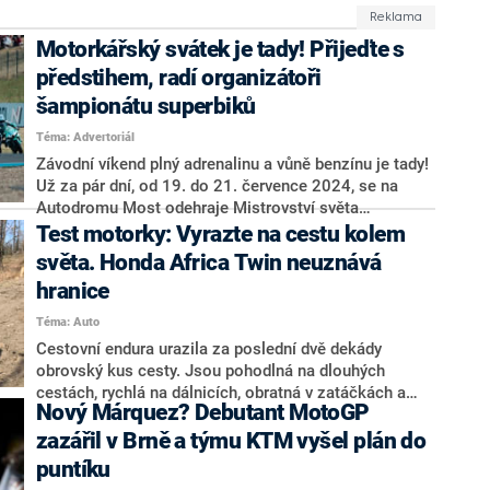
Motorkářský svátek je tady! Přijeďte s
předstihem, radí organizátoři
šampionátu superbiků
Téma: Advertoriál
Závodní víkend plný adrenalinu a vůně benzínu je tady!
Už za pár dní, od 19. do 21. července 2024, se na
Autodromu Most odehraje Mistrovství světa
WorldSBK, vrcholná událost světového šampionátu
Test motorky: Vyrazte na cestu kolem
motocyklů kategorie Superbike. Česká republika bude
světa. Honda Africa Twin neuznává
šestou zastávkou šampionátu po světových okruzích
hranice
jako Catalunya, Assen, Donington Park nebo
australský Phillip Island. Letos připravili organizátoři i
Téma: Auto
několik novinek pro fanoušky, potvrdil v rozhovoru pro
Cestovní endura urazila za poslední dvě dekády
CNN Prima NEWS tiskový mluvčí Autodromu Most a
obrovský kus cesty. Jsou pohodlná na dlouhých
manažer pro vztahy s veřejností Radek Laube.
cestách, rychlá na dálnicích, obratná v zatáčkách a
Nový Márquez? Debutant MotoGP
všestranná v každodenním provozu. Není divu, že na
vysoké stroje s vysokými řídítky přesedá stále více
zazářil v Brně a týmu KTM vyšel plán do
motorkářů. Obdivované kulty z věhlasných chovů
puntíku
BMW, Triumphu či Ducati ale jakoby zapomněly na