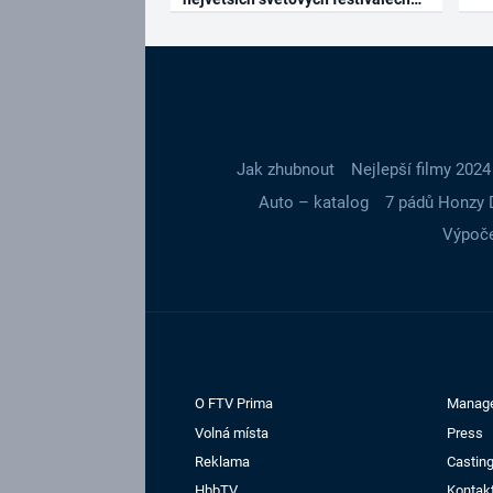
Jak zhubnout
Nejlepší filmy 2024
Auto – katalog
7 pádů Honzy 
Výpoče
O FTV Prima
Manag
Volná místa
Press
Reklama
Casting
HbbTV
Kontak