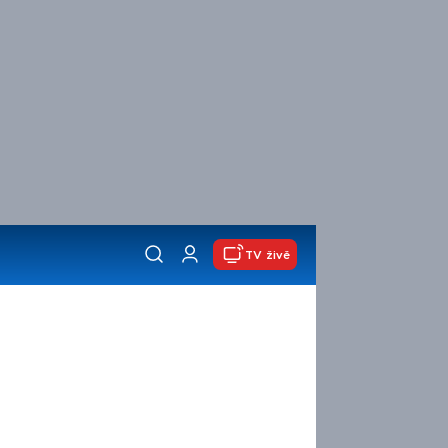
TV živě