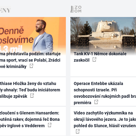
ma představila podzim: startuje
Tank KV-1 Němce dokonale
ma sport, vrací se Polabí, Zrádci
zaskočil
ové kriminálky
thiase Hložka ženy do vztahu
Operace Entebbe ukázala
dy uhnaly: Teď budu iniciátorem
schopnosti Izraele. Při
 slibuje zpěvák
osvobozování rukojmích padl br
premiéra
zloučení s Glenem Hansardem:
Video zachytilo výzkumníka na
outěná rakev, dojemná řeč Bona
okraji lávového jezera. Je to jak
zpěv Irglové s Vedderem
pohled do Slunce, hlásil vzruše