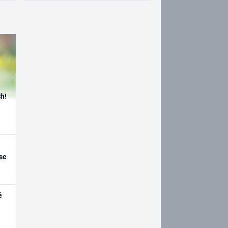
h!
se
é