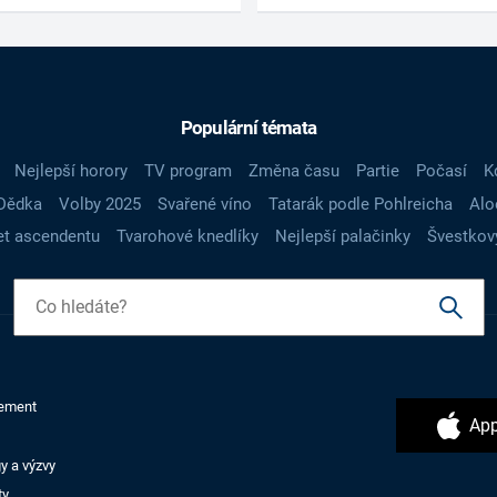
Populární témata
Nejlepší horory
TV program
Změna času
Partie
Počasí
K
Dědka
Volby 2025
Svařené víno
Tatarák podle Pohlreicha
Alo
t ascendentu
Tvarohové knedlíky
Nejlepší palačinky
Švestkov
ement
App
y a výzvy
ty