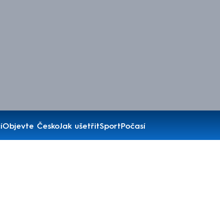
í
Objevte Česko
Jak ušetřit
Sport
Počasí