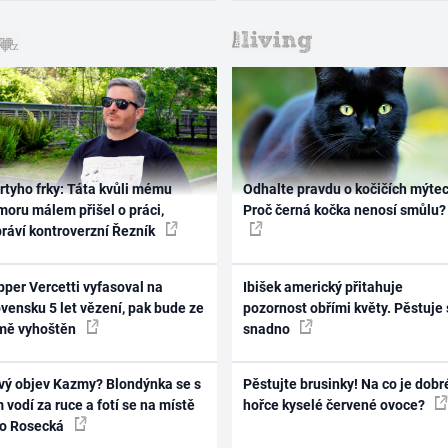
rtyho frky: Táta kvůli mému
Odhalte pravdu o kočičích mýtec
oru málem přišel o práci,
Proč černá kočka nenosí smůlu?
práví kontroverzní Řezník
per Vercetti vyfasoval na
Ibišek americký přitahuje
vensku 5 let vězení, pak bude ze
pozornost obřími květy. Pěstuje 
mě vyhoštěn
snadno
vý objev Kazmy? Blondýnka se s
Pěstujte brusinky! Na co je dobr
 vodí za ruce a fotí se na místě
hořce kyselé červené ovoce?
ko Rosecká