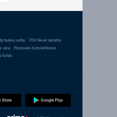
dy budou volby
ZOO Nové začátky
e vera
Pěstování lichořeřišnice
ý koláč
 Store
Google Play