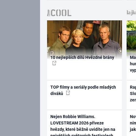
10 nejlepších dílů Hvězdné brány
Ma
hum
vy
TOP filmy a seriály podle mladých
Rap
diváků
Slo
ze
Nejen Robbie Williams.
No
LOVESTREAM 2026 přiveze
ním
hvězdy, které běžně uvidíte jen na
ja
největších světových festivalech