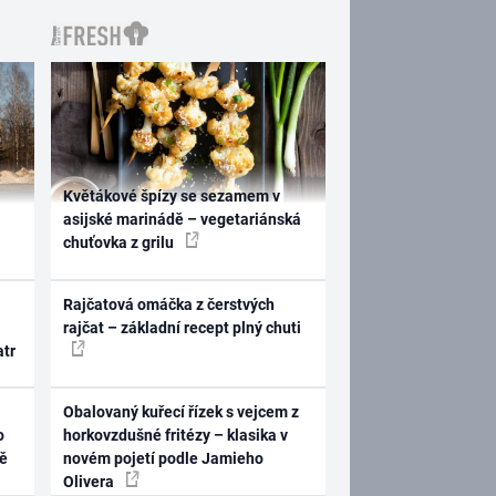
Květákové špízy se sezamem v
asijské marinádě – vegetariánská
chuťovka z grilu
Rajčatová omáčka z čerstvých
rajčat – základní recept plný chuti
atr
Obalovaný kuřecí řízek s vejcem z
o
horkovzdušné fritézy – klasika v
ně
novém pojetí podle Jamieho
Olivera