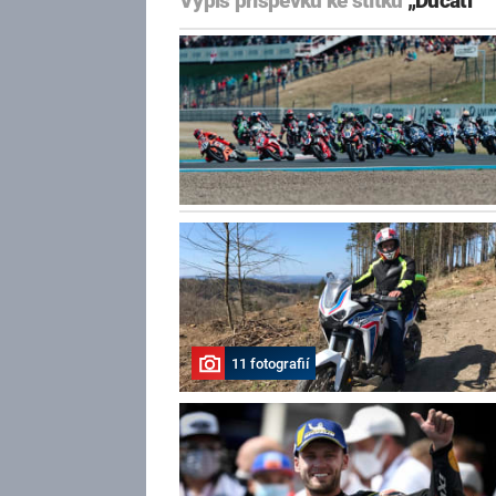
Výpis příspěvků ke štítku
„Ducati“
11 fotografií