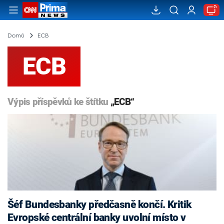
Domů
ECB
ECB
Výpis příspěvků ke štítku
„ECB“
Šéf Bundesbanky předčasně končí. Kritik
Evropské centrální banky uvolní místo v