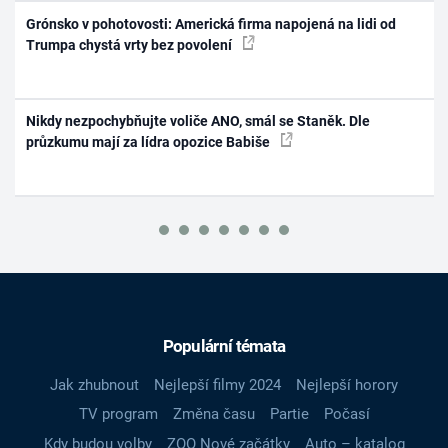
Grónsko v pohotovosti: Americká firma napojená na lidi od
Trumpa chystá vrty bez povolení
Nikdy nezpochybňujte voliče ANO, smál se Staněk. Dle
průzkumu mají za lídra opozice Babiše
Populární témata
Jak zhubnout
Nejlepší filmy 2024
Nejlepší horory
TV program
Změna času
Partie
Počasí
Kdy budou volby
ZOO Nové začátky
Auto – katalog