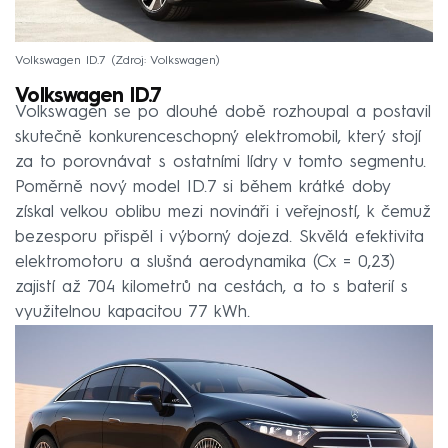
Volkswagen ID.7
Zdroj: Volkswagen
Volkswagen ID.7
Volkswagen se po dlouhé době rozhoupal a postavil
skutečně konkurenceschopný elektromobil, který stojí
za to porovnávat s ostatními lídry v tomto segmentu.
Poměrně nový model ID.7 si během krátké doby
získal velkou oblibu mezi novináři i veřejností, k čemuž
bezesporu přispěl i výborný dojezd. Skvělá efektivita
elektromotoru a slušná aerodynamika (Cx = 0,23)
zajistí až 704 kilometrů na cestách, a to s baterií s
využitelnou kapacitou 77 kWh.