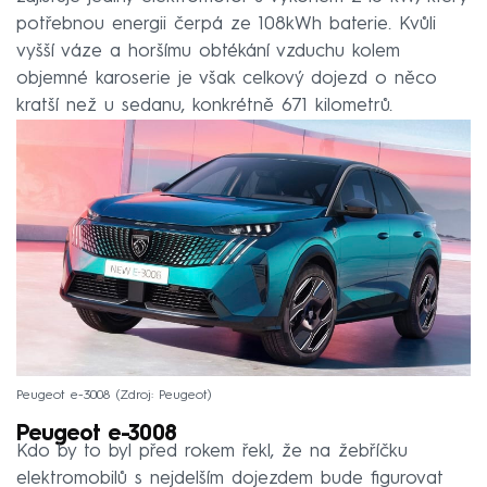
potřebnou energii čerpá ze 108kWh baterie. Kvůli
vyšší váze a horšímu obtékání vzduchu kolem
objemné karoserie je však celkový dojezd o něco
kratší než u sedanu, konkrétně 671 kilometrů.
Peugeot e-3008
Zdroj: Peugeot
Peugeot e-3008
Kdo by to byl před rokem řekl, že na žebříčku
elektromobilů s nejdelším dojezdem bude figurovat