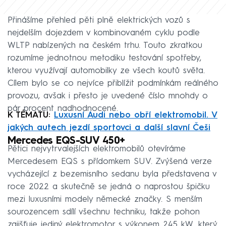
Přinášíme přehled pěti plně elektrických vozů s
nejdelším dojezdem v kombinovaném cyklu podle
WLTP nabízených na českém trhu. Touto zkratkou
rozumíme jednotnou metodiku testování spotřeby,
kterou využívají automobilky ze všech koutů světa.
Cílem bylo se co nejvíce přiblížit podmínkám reálného
provozu, avšak i přesto je uvedené číslo mnohdy o
pár procent nadhodnocené.
K TÉMATU:
Luxusní Audi nebo obří elektromobil. V
jakých autech jezdí sportovci a další slavní Češi
Mercedes EQS-SUV 450+
Pětici nejvytrvalejších elektromobilů otevíráme
Mercedesem EQS s přídomkem SUV. Zvýšená verze
vycházející z bezemisního sedanu byla představena v
roce 2022 a skutečně se jedná o naprostou špičku
mezi luxusními modely německé značky. S menším
sourozencem sdílí všechnu techniku, takže pohon
zajišťuje jediný elektromotor s výkonem 245 kW, který