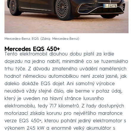
Mercedes-Benz EQS
Zdroj: Mercedes-Benz
Mercedes EQS 450+
Tento elektromobil dlouhou dobu platil za krále
dojezdu na jedno nabití, minimálně co se tuzemského
trhu týče. Z důvodu zmateného uvádění naměřených
hodnot německou automobilkou není zcela jasné, jak
daleko dokáže EQS dojet. Ani samotný výrobce
neudává vždy stejné číslo, ale berme v potaz údaj,
který je uveden na hlavní stránce luxusního
elektromobilu, tedy 717 kilometrů. Z řady dostupných
motorizací získala korunu pro největšího maratonce
verze EQS 450+, kterou pohání jediný elektromotor s
výkonem 245 kW a enormně velký akumulátor s