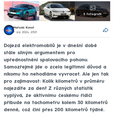
5 fotografií
Matyáš Kunst
7. srp 2024, 23:01
Dojezd elektromobilů je v dnešní době
stále silným argumentem pro
upřednostnění spalovacího pohonu.
Samozřejmě jde o zcela legitimní důvod a
nikomu ho nehodláme vyvracet. Ale jen tak
pro zajímavost: Kolik kilometrů v průměru
najezdíte za den? Z různých statistik
vyplývá, že aktivnímu českému řidiči
přibude na tachometru kolem 30 kilometrů
denně, což činí přes 200 kilometrů týdně.