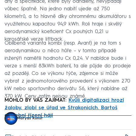
dny a specifikace, které byly odhaleny, nevypadají
vůbec špatně. Na jedno nabití ujede až 750
kilometrů, a to hlavně díky ohromnému akumulátoru s
využitelnou kapacitou 94,9 kWh. Roli hraje i skvělý
aerodynamický koeficient Cx pouhých 0,21 u
karosářské verze liftback.
Oblíbená varianta kombi (resp. Avant) je na tom s
aerodynamikou o něco hůře – v tomto případě
inženýři naměřili hodnotu Cx 0,24. V nabídce bude i
verze s menší 83kWh baterií, ta ale půjde do prodeje
až později. Co se výkonu týče, zájemce si může
vybrat z jednomotorového provedení s výkonem 270
kW nebo sportovního derivátu S6, který nabídne až
370 kW. Ceny zatím nejsou známé.
MOHLO BY VÁS ZAJÍMAT:
Kvůli digitalizaci hrozí
žaloby, zlobí se úřad ve Strakonicích. Bartoš
stavební řízení hájí
Matyáš Kunst
Failed to fetch