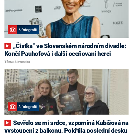
6 fotografií
„Čistka“ ve Slovenském národním divadle:
Končí Pauhofová i další oceňovaní herci
Téma: Slovensko
8 fotografií
Sevřelo se mi srdce, vzpomíná Kubišová na
vystoupení z balkonu. Pokřtila poslední desku