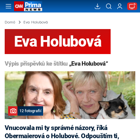
Domů
Eva Holubová
Eva Holubová
Výpis příspěvků ke štítku
„Eva Holubová“
12 fotografií
Vnucovala mi ty správné názory, říká
Obermaierová o Holubové. Odpouštím ti,