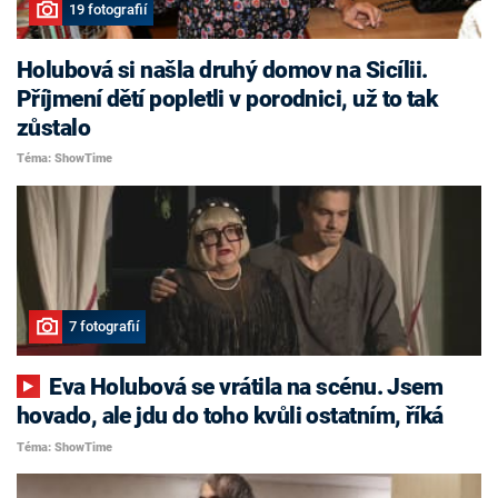
19 fotografií
Holubová si našla druhý domov na Sicílii.
Příjmení dětí popletli v porodnici, už to tak
zůstalo
Téma: ShowTime
7 fotografií
Eva Holubová se vrátila na scénu. Jsem
hovado, ale jdu do toho kvůli ostatním, říká
Téma: ShowTime