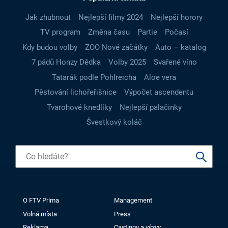
Jak zhubnout
Nejlepší filmy 2024
Nejlepší horory
TV program
Změna času
Partie
Počasí
Kdy budou volby
ZOO Nové začátky
Auto – katalog
7 pádů Honzy Dědka
Volby 2025
Svařené víno
Tatarák podle Pohlreicha
Aloe vera
Pěstování lichořeřišnice
Výpočet ascendentu
Tvarohové knedlíky
Nejlepší palačinky
Švestkový koláč
O FTV Prima
Management
Volná místa
Press
Reklama
Castingy a výzvy