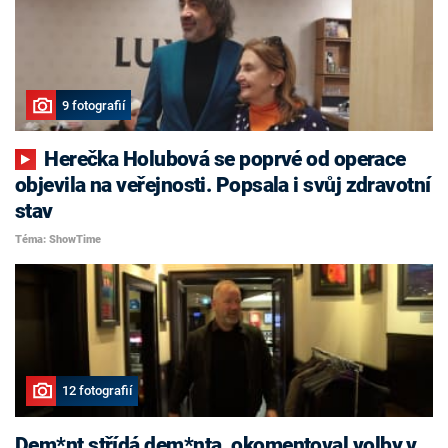
9 fotografií
Herečka Holubová se poprvé od operace
objevila na veřejnosti. Popsala i svůj zdravotní
stav
Téma: ShowTime
12 fotografií
Dem*nt střídá dem*nta, okomentoval volby v