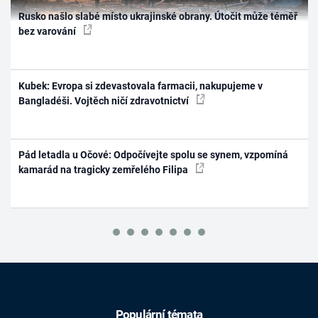
Rusko našlo slabé místo ukrajinské obrany. Útočit může téměř
bez varování
Kubek: Evropa si zdevastovala farmacii, nakupujeme v
Bangladéši. Vojtěch ničí zdravotnictví
Pád letadla u Očové: Odpočívejte spolu se synem, vzpomíná
kamarád na tragicky zemřelého Filipa
Populární témata