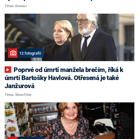
Téma: Domácí
12 fotografií
Poprvé od úmrtí manžela brečím, říká k
úmrtí Bartošky Havlová. Otřesená je také
Janžurová
Téma: ShowTime