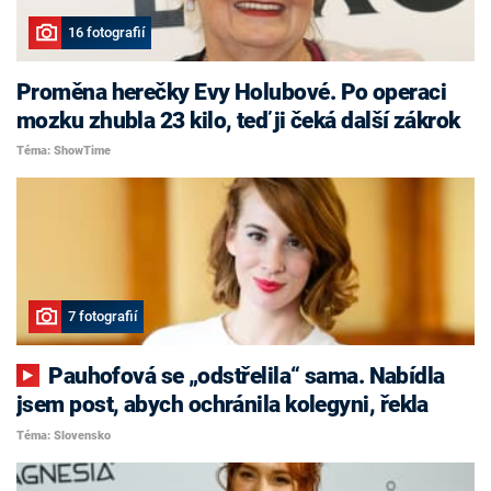
16 fotografií
Proměna herečky Evy Holubové. Po operaci
mozku zhubla 23 kilo, teď ji čeká další zákrok
Téma: ShowTime
7 fotografií
Pauhofová se „odstřelila“ sama. Nabídla
jsem post, abych ochránila kolegyni, řekla
Téma: Slovensko