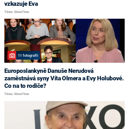
vzkazuje Eva
Téma: ShowTime
11 fotografií
Europoslankyně Danuše Nerudová
zaměstnává syny Víta Olmera a Evy Holubové.
Co na to rodiče?
Téma: ShowTime