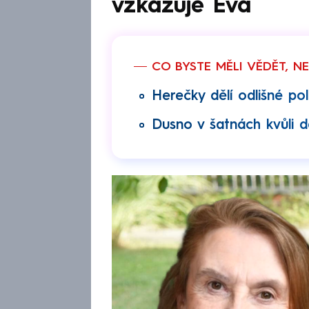
vzkazuje Eva
CO BYSTE MĚLI VĚDĚT, N
Herečky dělí odlišné pol
Dusno v šatnách kvůli 