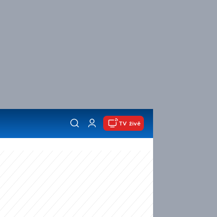
TV živě