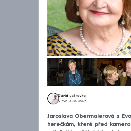
David Laštovka
6. čvc 2026, 06:09
Jaroslava Obermaierová s Ev
herečkám, které před kamero