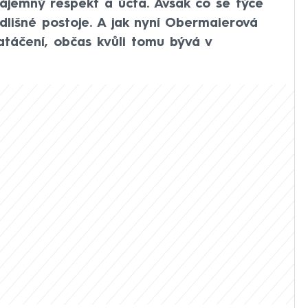
 vzájemný respekt a úcta. Avšak co se týče
 odlišné postoje. A jak nyní Obermaierová
natáčení, občas kvůli tomu bývá v