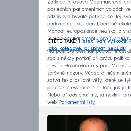
Zatímco Jaroslava Obermaierová patřil
posledních parlamentních volbách veř
příznivkyní bývalé pětikoalice. Její
parlamentu jako člen Liberálně ekolog
Mandát europoslance nezískal a v so
Evropském parlamentu pro Danuši N
ČTĚTE TAKÉ:
Herec Ivan Vyskočil: 
jako kolegové, přispívat nebudu
Na politické dění tak populární čes
spolu někdy potkají při práci, politi
s Evou Holubovou a s paní Malkinou. 
správné názory. Vůbec o ničem jiném 
sotva řekla asi dvě věty, které se tý
jsou tak přesvědčené o tom, jak je to t
Nebo ať odstěhují mě, já nevím,“ pr
web
Parlamentní listy.