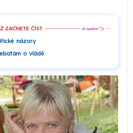
EŽ ZAČNETE ČÍST
itické názory
debatám o vládě