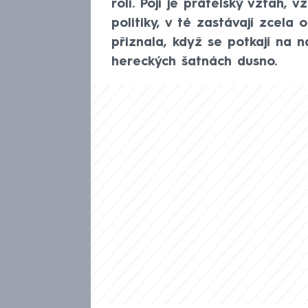
rolí. Pojí je přátelský vztah,
politiky, v té zastávají zcela
přiznala, když se potkají na 
hereckých šatnách dusno.