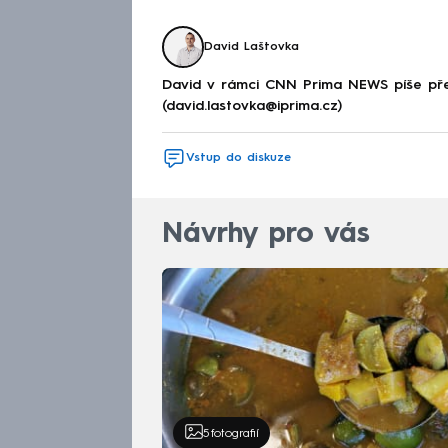
David Laštovka
David v rámci CNN Prima NEWS píše pře
(david.lastovka@iprima.cz)
Vstup do diskuze
Návrhy pro vás
5
fotografií