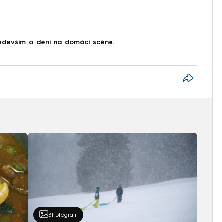
devším o dění na domácí scéně.
31
fotografií