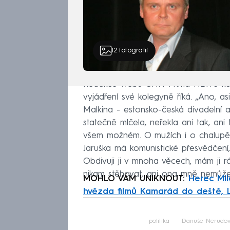
12
fotografií
Redakce webu CNN Prima NEWS kon
vyjádření své kolegyně říká. „Ano, asi 
Malkina - estonsko-česká divadelní a
statečně mlčela, neřekla ani tak, ani
všem možném. O mužích i o chalupě.
Jaruška má komunistické přesvědčení, ně
Obdivuji ji v mnoha věcech, mám ji rá
nikam stěhovat, ani ona mně nemůže 
MOHLO VÁM UNIKNOUT:
Herec Mil
hvězda filmů Kamarád do deště, 
Fa
politika
Danuše Nerudo