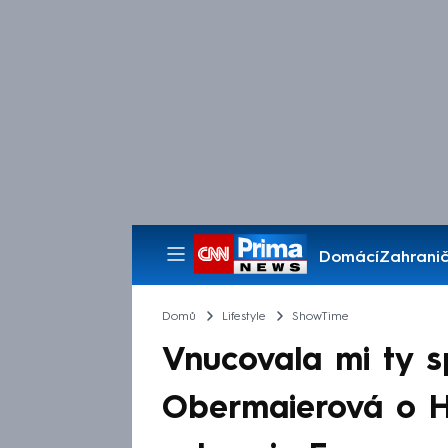
Domácí
Zahranič
Pořady
Domů
Lifestyle
ShowTime
Vnucovala mi ty s
Obermaierová o H