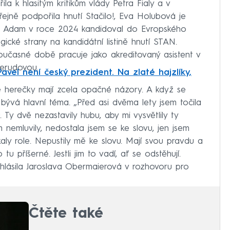
a k hlasitým kritikům vlády Petra Fialy a v
ejně podpořila hnutí Stačilo!, Eva Holubová je
 syn Adam v roce 2024 kandidoval do Evropského
ické strany na kandidátní listině hnutí STAN.
učasné době pracuje jako akreditovaný asistent v
erudovou.
Pavel není český prezident. Na zlaté hajzlíky,
ké herečky mají zcela opačné názory. A když se
ka bývá hlavní téma. „Před asi dvěma lety jsem točila
Ty dvě nezastavily hubu, aby mi vysvětlily ty
nemluvily, nedostala jsem se ke slovu, jen jsem
kaly role. Nepustily mě ke slovu. Mají svou pravdu a
u příšerné. Jestli jim to vadí, ať se odstěhují.
ohlásila Jaroslava Obermaierová v rozhovoru pro
Čtěte také