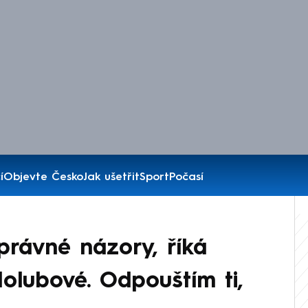
í
Objevte Česko
Jak ušetřit
Sport
Počasí
právné názory, říká
olubové. Odpouštím ti,