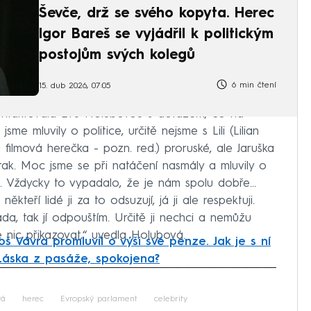
Ševče, drž se svého kopyta. Herec
Igor Bareš se vyjádřil k politickým
postojům svých kolegů
6 min čtení
15. dub 2026, 07:05
taktovala Evu Holubovou s dotazem, co na
jsme mluvily o politice, určitě nejsme s Lili (Lilian
 filmová herečka - pozn. red.) proruské, ale Jaruška
 tak. Moc jsme se při natáčení nasmály a mluvily o
 Vždycky to vypadalo, že je nám spolu dobře...
kteří lidé ji za to odsuzují, já ji ale respektuji.
da, tak jí odpouštím. Určitě ji nechci a nemůžu
nic přikazovat,“ uvedla Holubová.
oš Vávra promluvil o výši své penze. Jak je s ní
Láska z pasáže, spokojena?
iled to fetch
vá
herec
Evropský parlament
celebrity