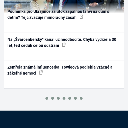
Podmínka pro Ukrajince za útok zápalnou lahví na dům s
dětmi? Tejc zvažuje mimořádný zásah
Na „Švarcenberský“ kanál už neodbočíte. Chyba vydržela 30
let, teď ceduli celou odstraní
Zemřela známá influencerka. Towleová podlehla vzácné a
zákeřné nemoci