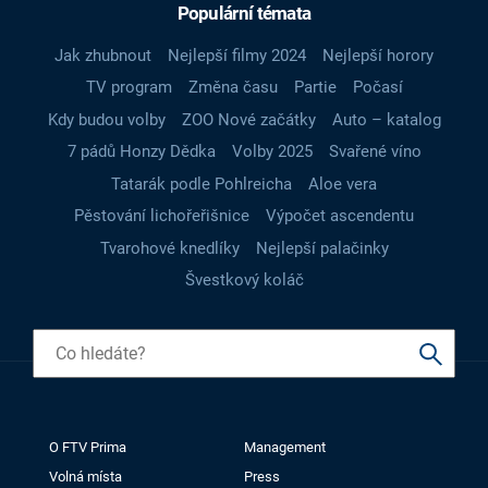
Populární témata
Jak zhubnout
Nejlepší filmy 2024
Nejlepší horory
TV program
Změna času
Partie
Počasí
Kdy budou volby
ZOO Nové začátky
Auto – katalog
7 pádů Honzy Dědka
Volby 2025
Svařené víno
Tatarák podle Pohlreicha
Aloe vera
Pěstování lichořeřišnice
Výpočet ascendentu
Tvarohové knedlíky
Nejlepší palačinky
Švestkový koláč
O FTV Prima
Management
Volná místa
Press