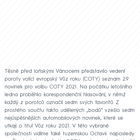
Těsně před loňskými Vánocemi představilo vedení
poroty volící evropský Vůz roku (COTY) seznam 29
novinek pro volbu COTY 2021. Na počátku letošního
ledna proběhlo korespondenční hlasování, v němž
každý z porotců označil sedm svých favoritů. Z
prostého součtu takto udělených „bodů“ vzešlo sedm
nejúspěšnějších automobilových novinek, které se
utkají o titul Vůz roku 2021. V této vybrané
společnosti vidíme také tuzemskou Octavii: naposledy