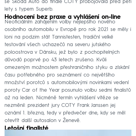
se Škoda Auto do finále COTY probojovala před pěti
lety s typem Superb.
Hodnocení bez praxe a vyhlášení on-line
Neoficiálním zahájením volby nejlepšího nového
osobního automobilu v Evropě pro rok 2021 se měly i
loni na podzim stát Tannistesten, tradiční velké
testování všech uchazečů na severu jutského
poloostrova v Dánsku, jež bylo z pochopitelných
důvodů poprvé po 43 letech zrušeno. Kvůli
omezeným možnostem přeshraničního styku a získání
času potřebného pro seznámení co největšího
množství porotců s automobilovými novinkami vedení
poroty Car of the Year posunulo volbu sedmi finalistů
až na leden. Nicméně termín vyhlášení vítěze se
nezměnil: prezident jury COTY Frank Janssen jej
oznámí 1. března, tedy v předvečer dne, kdy se měl
otevřít další autosalon v Ženevě.
Letošní finalisté