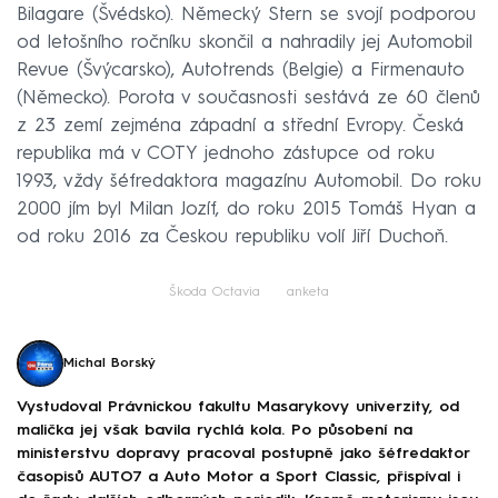
Bilagare (Švédsko). Německý Stern se svojí podporou
od letošního ročníku skončil a nahradily jej Automobil
Revue (Švýcarsko), Autotrends (Belgie) a Firmenauto
(Německo). Porota v současnosti sestává ze 60 členů
z 23 zemí zejména západní a střední Evropy. Česká
republika má v COTY jednoho zástupce od roku
1993, vždy šéfredaktora magazínu Automobil. Do roku
2000 jím byl Milan Jozíf, do roku 2015 Tomáš Hyan a
od roku 2016 za Českou republiku volí Jiří Duchoň.
Škoda Octavia
anketa
Michal Borský
Vystudoval Právnickou fakultu Masarykovy univerzity, od
malička jej však bavila rychlá kola. Po působení na
ministerstvu dopravy pracoval postupně jako šéfredaktor
časopisů AUTO7 a Auto Motor a Sport Classic, přispíval i