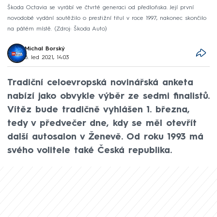
Škoda Octavia se vyrábí ve čtvrté generaci od předloňska. Její první
novodobé vydání soutěžilo o prestižní titul v roce 1997, nakonec skončilo
na pátém místě.
Zdroj: Škoda Auto
Michal Borský
8. led 2021, 14:03
Tradiční celoevropská novinářská anketa
nabízí jako obvykle výběr ze sedmi finalistů.
Vítěz bude tradičně vyhlášen 1. března,
tedy v předvečer dne, kdy se měl otevřít
další autosalon v Ženevě. Od roku 1993 má
svého volitele také Česká republika.