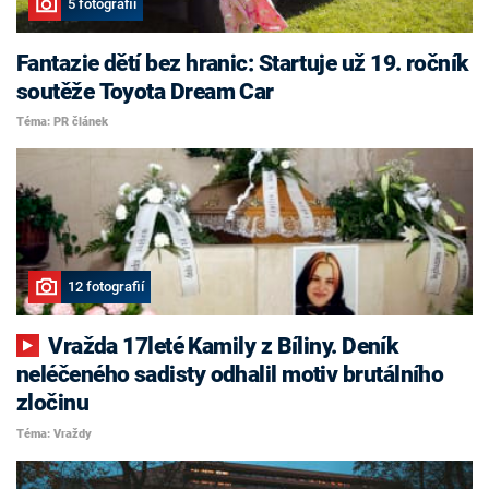
5 fotografií
Fantazie dětí bez hranic: Startuje už 19. ročník
soutěže Toyota Dream Car
Téma: PR článek
12 fotografií
Vražda 17leté Kamily z Bíliny. Deník
neléčeného sadisty odhalil motiv brutálního
zločinu
Téma: Vraždy