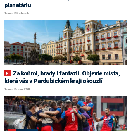
planetáriu
Téma: PR článek
Za koňmi, hrady i fantazií. Objevte místa,
která vás v Pardubickém kraji okouzlí
Téma: Prima ROK