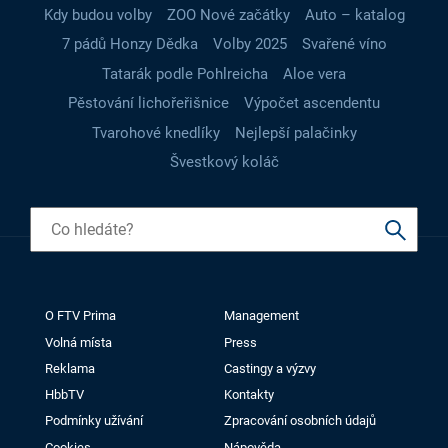
Kdy budou volby
ZOO Nové začátky
Auto – katalog
7 pádů Honzy Dědka
Volby 2025
Svařené víno
Tatarák podle Pohlreicha
Aloe vera
Pěstování lichořeřišnice
Výpočet ascendentu
Tvarohové knedlíky
Nejlepší palačinky
Švestkový koláč
O FTV Prima
Management
Volná místa
Press
Reklama
Castingy a výzvy
HbbTV
Kontakty
Podmínky užívání
Zpracování osobních údajů
Cookies
Nápověda