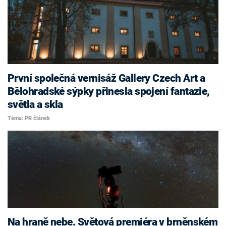
První společná vernisáž Gallery Czech Art a
Bělohradské sýpky přinesla spojení fantazie,
světla a skla
Téma: PR článek
Na hraně nebe. Světová premiéra v brněnském