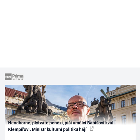
Neodborné, plýtváte penězi, píší umělci Babišovi kvůli
Klempířovi. Ministr kulturní politiku hájí