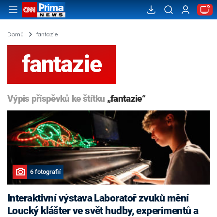
Domů
fantazie
fantazie
Výpis příspěvků ke štítku
„fantazie“
6 fotografií
Interaktivní výstava Laboratoř zvuků mění
Loucký klášter ve svět hudby, experimentů a