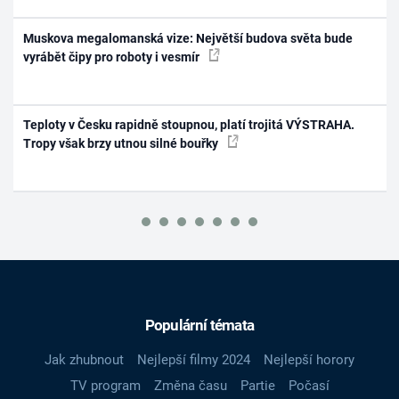
Muskova megalomanská vize: Největší budova světa bude
vyrábět čipy pro roboty i vesmír
Teploty v Česku rapidně stoupnou, platí trojitá VÝSTRAHA.
Tropy však brzy utnou silné bouřky
Populární témata
Jak zhubnout
Nejlepší filmy 2024
Nejlepší horory
TV program
Změna času
Partie
Počasí