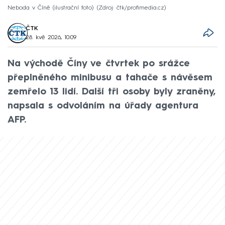
Neboda v Číně (ilustrační foto)
Zdroj: čtk/profimedia.cz
ČTK
28. kvě 2026, 10:09
Na východě Číny ve čtvrtek po srážce
přeplněného minibusu a tahače s návěsem
zemřelo 13 lidí. Další tři osoby byly zraněny,
napsala s odvoláním na úřady agentura
AFP.