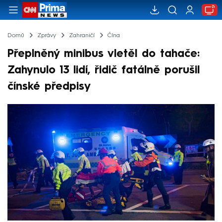
Domů
Zprávy
Zahraničí
Čína
Přeplněný minibus vletěl do tahače:
Zahynulo 13 lidí, řidič fatálně porušil
čínské předpisy