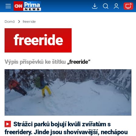
Domů
freeride
freeride
Výpis příspěvků ke štítku
„freeride“
Strážci parků bojují kvůli zvířatům s
freeridery. Jinde jsou shovívavější, nechápou