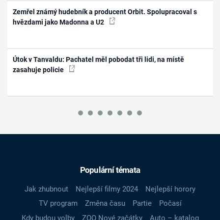
Zemřel známý hudebník a producent Orbit. Spolupracoval s
hvězdami jako Madonna a U2
Útok v Tanvaldu: Pachatel měl pobodat tři lidi, na místě
zasahuje policie
Populární témata
Jak zhubnout
Nejlepší filmy 2024
Nejlepší horory
TV program
Změna času
Partie
Počasí
Kdy budou volby
ZOO Nové začátky
Auto – katalog