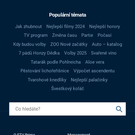
Populární témata
Jak zhubnout
Nejlepší filmy 2024
Nejlepší horory
TV program
Změna času
Partie
Počasí
Kdy budou volby
ZOO Nové začátky
Auto – katalog
7 pádů Honzy Dědka
Volby 2025
Svařené víno
Tatarák podle Pohlreicha
Aloe vera
Pěstování lichořeřišnice
Výpočet ascendentu
Tvarohové knedlíky
Nejlepší palačinky
Švestkový koláč
O FTV Prima
Management