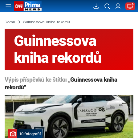
Domů
Guinnessova kniha rekordů
Guinnessova
kniha rekordů
Výpis příspěvků ke štítku
„Guinnessova kniha
rekordů“
10 fotografií