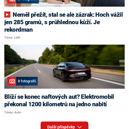
Neměl přežít, stal se ale zázrak: Hoch vážil
jen 285 gramů, s průhlednou kůží. Je
rekordman
Téma: Lidé
8 fotografií
Blíží se konec naftových aut? Elektromobil
překonal 1200 kilometrů na jedno nabití
Téma: Auto
Další příspěvky