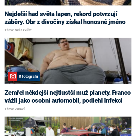
Nejdelší had světa lapen, rekord potvrzují
záběry. Obr z divočiny získal honosné jméno
Téma: Svět zvířat
8 fotografií
Zemřel někdejší nejtlustší muž planety. Franco
vážil jako osobní automobil, podlehl infekci
Téma: Zdraví