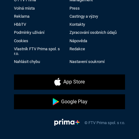
Volná místa
Press
Reklama
Castingy a výzvy
HbbTV
Kontakty
Podmínky užívání
Zpracování osobních údajů
Cookies
Nápověda
Vlastník FTV Prima spol. s
Redakce
r.o.
Nahlásit chybu
Nastavení soukromí
App Store
Google Play
© FTV Prima spol. s r.o.