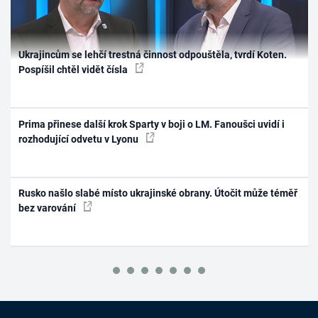
Ukrajincům se lehčí trestná činnost odpouštěla, tvrdí Koten.
Pospíšil chtěl vidět čísla
Prima přinese další krok Sparty v boji o LM. Fanoušci uvidí i
rozhodující odvetu v Lyonu
Rusko našlo slabé místo ukrajinské obrany. Útočit může téměř
bez varování