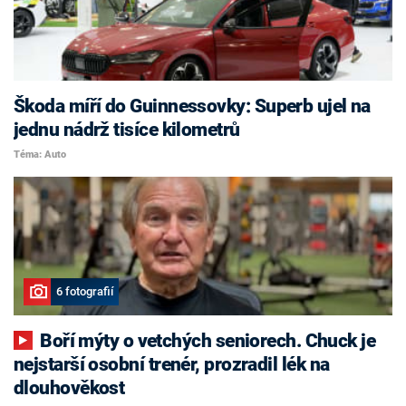
Škoda míří do Guinnessovky: Superb ujel na
jednu nádrž tisíce kilometrů
Téma: Auto
6 fotografií
Boří mýty o vetchých seniorech. Chuck je
nejstarší osobní trenér, prozradil lék na
dlouhověkost