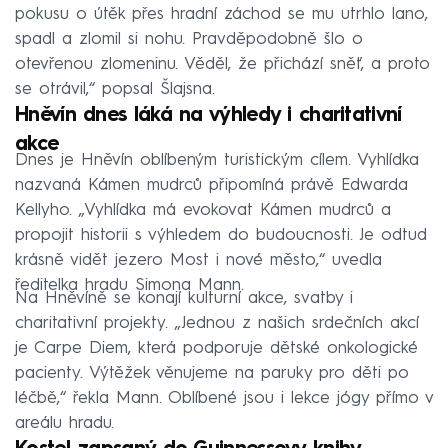
pokusu o útěk přes hradní záchod se mu utrhlo lano,
spadl a zlomil si nohu. Pravděpodobně šlo o
otevřenou zlomeninu. Věděl, že přichází sněť, a proto
se otrávil,“ popsal Šlajsna.
Hněvín dnes láká na výhledy i charitativní
akce
Dnes je Hněvín oblíbeným turistickým cílem. Vyhlídka
nazvaná Kámen mudrců připomíná právě Edwarda
Kellyho. „Vyhlídka má evokovat Kámen mudrců a
propojit historii s výhledem do budoucnosti. Je odtud
krásně vidět jezero Most i nové město,“ uvedla
ředitelka hradu Simona Mann.
Na Hněvíně se konají kulturní akce, svatby i
charitativní projekty. „Jednou z našich srdečních akcí
je Carpe Diem, která podporuje dětské onkologické
pacienty. Výtěžek věnujeme na paruky pro děti po
léčbě,“ řekla Mann. Oblíbené jsou i lekce jógy přímo v
areálu hradu.