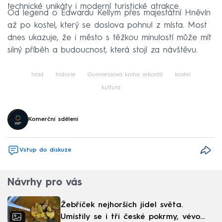
technické unikáty i moderní turistické atrakce.
Od legend o Edwardu Kellym přes majestátní Hněvín
až po kostel, který se doslova pohnul z místa. Most
dnes ukazuje, že i město s těžkou minulostí může mít
silný příběh a budoucnost, která stojí za návštěvu.
hrad
historie
Guinnessova kniha rekordů
kostel
kultura
Komerční sdělení
Vstup do diskuze
Návrhy pro vás
Žebříček nejhorších jídel světa.
Umístily se i tři české pokrmy, vévodí