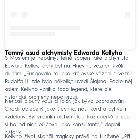
Temný osud alchymisty Edwarda Kellyho
S Mostem je neodmyslitelně spojen také alchymista
Edward Kelley, který byl na Hněvíně vězněn kvůli
dluhům. „Fungovalo to jako královské vězení a vězňů
Rudolfa II. zde bylo několik,“ uvedl Šlajsna. Podle něj
kolem Kellyho vznikla řada legend, které ale
historické prameny nepotvrzují.
Nenosil dlouhý vous a talár, jak bývá zobrazován.
Chodil oblečený jako šlechtic, nosil kord a byl velmi
vzdělaný. Byl vrchním alchymistou Rožmberků a císař
si ho od nich půjčoval jako konzultanta,“ doplnil
historik.
Kellyho život skončil tragicky právě na Hněvíně. „Při