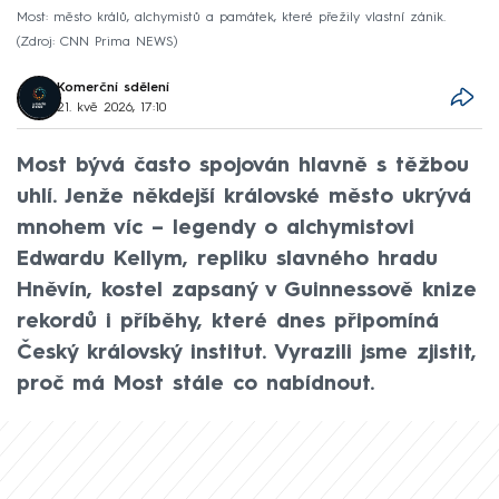
Most: město králů, alchymistů a památek, které přežily vlastní zánik.
Zdroj: CNN Prima NEWS
Komerční sdělení
21. kvě 2026, 17:10
Most bývá často spojován hlavně s těžbou
uhlí. Jenže někdejší královské město ukrývá
mnohem víc – legendy o alchymistovi
Edwardu Kellym, repliku slavného hradu
Hněvín, kostel zapsaný v Guinnessově knize
rekordů i příběhy, které dnes připomíná
Český královský institut. Vyrazili jsme zjistit,
proč má Most stále co nabídnout.