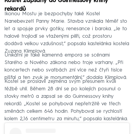
Kostel zapsaný do Guinnessovy knihy
rekordů
Ikonou Mostu je bezpochyby také Kostel
Nanebevzetí Panny Marie. Stavba vznikala téměř sto
let a spojuje prvky gotiky, renesance i baroka. „Je to
halové trojlodí se vtaženými pilíři, což prostoru
dodává velkou vzdušnost,“ popsala kastelánka kostela
Zuzana Klimplová.
Unikátní je také kamenná empora se scénami
Starého a Nového zákona nebo troje varhany. „Při
koncertech nebo svatbách zní více než čtyři tisíce
píšťal a ten zvuk je monumentální,“ dodala Klimplová.
Kostel se proslavil zejména svým přesunem kvůli
těžbě uhlí. Během 28 dní se po kolejích posunul o
stovky metrů a zapsal se do Guinnessovy knihy
rekordů. „Kostel se pohyboval nepřetržitě ve třech
směnách celkem 646 hodin. Pohyboval se rychlostí
kolem 2,16 centimetru za minutu,“ popsala kastelánka.