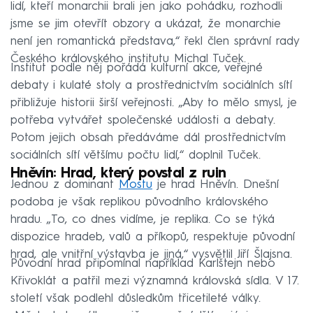
lidí, kteří monarchii brali jen jako pohádku, rozhodli
jsme se jim otevřít obzory a ukázat, že monarchie
není jen romantická představa,“ řekl člen správní rady
Českého královského institutu Michal Tuček.
Institut podle něj pořádá kulturní akce, veřejné
debaty i kulaté stoly a prostřednictvím sociálních sítí
přibližuje historii širší veřejnosti. „Aby to mělo smysl, je
potřeba vytvářet společenské události a debaty.
Potom jejich obsah předáváme dál prostřednictvím
sociálních sítí většímu počtu lidí,“ doplnil Tuček.
Hněvín: Hrad, který povstal z ruin
Jednou z dominant
Mostu
je hrad Hněvín. Dnešní
podoba je však replikou původního královského
hradu. „To, co dnes vidíme, je replika. Co se týká
dispozice hradeb, valů a příkopů, respektuje původní
hrad, ale vnitřní výstavba je jiná,“ vysvětlil Jiří Šlajsna.
Původní hrad připomínal například Karlštejn nebo
Křivoklát a patřil mezi významná královská sídla. V 17.
století však podlehl důsledkům třicetileté války.