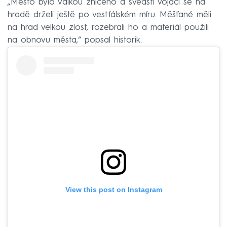
„Město bylo válkou zničeno a švédští vojáci se na
hradě drželi ještě po vestfálském míru. Měšťané měli
na hrad velkou zlost, rozebrali ho a materiál použili
na obnovu města,“ popsal historik.
View this post on Instagram