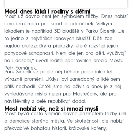
Most dnes láká i rodiny s dětmi
Most už dávno není jen symbolem těžby. Dnes nabízí
i moderní místa pro sport a odpočinek. Velkým
lákadlem je například 3D bludiště v Parku Šibeník. „Je
to jedno z největších lanových bludišť. Děti zde
najdou prolézačky a překážky, které rozvíjejí jejich
pohybové schopnosti. Není ale jen pro děti, využívají
ho i dospělí,“ uvedl ředitel sportovních areálů Mostu
Petr Fománek.
Park Šibeník se podle něj během posledních let
výrazně proměnil. „Kdysi byl zanedbaný a lidé sem
příliš nechodili. Chtěli jsme ho oživit a dnes je z něj
vyhledávané místo nejen pro Mostečany, ale pro
návštěvníky z celé republiky,“ dodal.
Most nabízí víc, než si mnozí myslí
Most bývá často vnímán hlavně prizmatem těžby uhlí
a demolice starého města. Ve skutečnosti ale nabízí
překvapivě bohatou historii, královské kořeny,