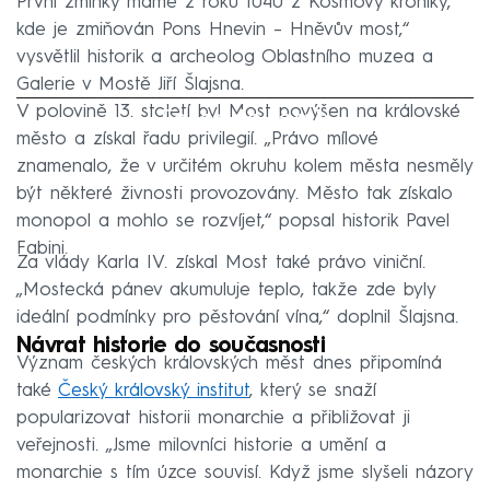
První zmínky máme z roku 1040 z Kosmovy kroniky,
kde je zmiňován Pons Hnevin – Hněvův most,“
vysvětlil historik a archeolog Oblastního muzea a
Galerie v Mostě Jiří Šlajsna.
V polovině 13. století byl Most povýšen na královské
Failed to fetch
město a získal řadu privilegií. „Právo mílové
znamenalo, že v určitém okruhu kolem města nesměly
být některé živnosti provozovány. Město tak získalo
monopol a mohlo se rozvíjet,“ popsal historik Pavel
Fabini.
Za vlády Karla IV. získal Most také právo viniční.
„Mostecká pánev akumuluje teplo, takže zde byly
ideální podmínky pro pěstování vína,“ doplnil Šlajsna.
Návrat historie do současnosti
Význam českých královských měst dnes připomíná
také
Český královský institut
, který se snaží
popularizovat historii monarchie a přibližovat ji
veřejnosti. „Jsme milovníci historie a umění a
monarchie s tím úzce souvisí. Když jsme slyšeli názory