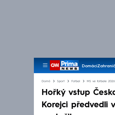
Domácí
Zahranič
Pořady
Domů
Sport
Fotbal
MS ve fotbale 2026
Hořký vstup Česka
Korejci předvedli 