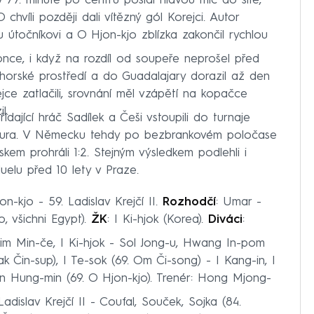
77. minutě po centru poslal hlavou míč do sítě,
chvíli později dali vítězný gól Korejci. Autor
u útočníkovi a O Hjon-kjo zblízka zakončil rychlou
once, i když na rozdíl od soupeře neprošel před
ohorské prostředí a do Guadalajary dorazil až den
jce zatlačili, srovnání měl vzápětí na kopačce
l.
řídající hráč Sadílek a Češi vstoupili do turnaje
 Eura. V Německu tehdy po bezbrankovém poločase
kem prohráli 1:2. Stejným výsledkem podlehli i
elu před 10 lety v Praze.
-kjo - 59. Ladislav Krejčí II.
Rozhodčí
: Umar -
, všichni Egypt).
ŽK
: I Ki-hjok (Korea).
Diváci
:
im Min-če, I Ki-hjok - Sol Jong-u, Hwang In-pom
ak Čin-sup), I Te-sok (69. Om Či-song) - I Kang-in, I
 Hung-min (69. O Hjon-kjo). Trenér: Hong Mjong-
dislav Krejčí II - Coufal, Souček, Sojka (84.