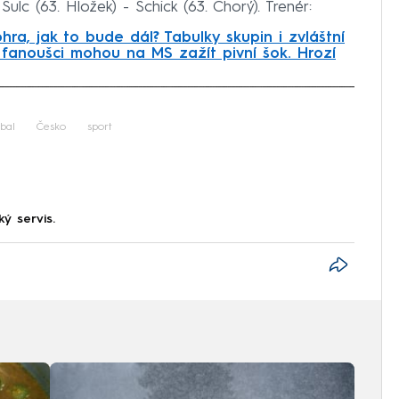
 Šulc (63. Hložek) - Schick (63. Chorý). Trenér:
ra, jak to bude dál? Tabulky skupin i zvláštní
 fanoušci mohou na MS zažít pivní šok. Hrozí
iled to fetch
tbal
Česko
sport
ký servis.