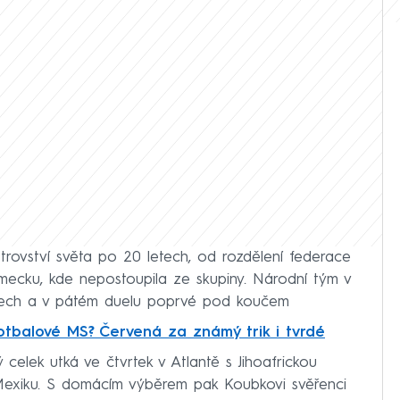
trovství světa po 20 letech, od rozdělení federace
mecku, kde nepostoupila ze skupiny. Národní tým v
asech a v pátém duelu poprvé pod koučem
otbalové MS? Červená za známý trik i tvrdé
celek utká ve čtvrtek v Atlantě s Jihoafrickou
 Mexiku. S domácím výběrem pak Koubkovi svěřenci