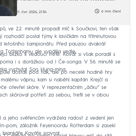
let
6 min čtení
11. čvn 2026, 21:34
kopů, ve 22. minutě propadl míč k Součkovi, ten však
ký rozhodčí poslal týmy k lavičkám na tříminutovou
 letošního šampionátu. Před pauzou dvakrát
a Tottenhamu ale vypálila vedle.
jci blízko k vedoucí trefě. Kovář si však poradil s
-poma i s dorážkou od I Če-songa. V 56. minutě se
ízka vychytal Son Hung-mina.
půle dostali pod tlak, ale po necelé hodině hry
k malému vápnu, kam si naběhl kapitán Krejčí a
tyče otevřel skóre. V reprezentačním „áčku“ se
ech skóroval potřetí za sebou, trefil se v obou
dal a jeho svěřencům vydržela radost z vedení jen
In-pom, záložník Feyenoordu Rotterdam si zasekl
 brankáře Kováře srovnal.