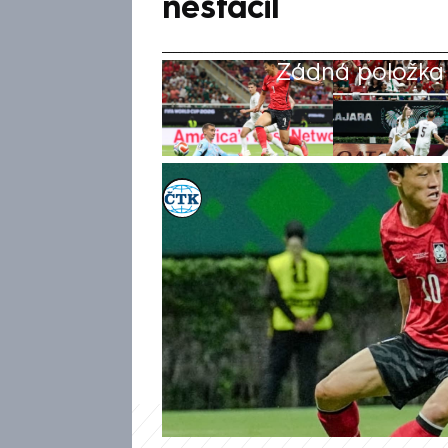
nestačil
Žádná položka z
ČTK
Akt. 12. čvn 2026, 08:14
• 12. čvn 2026, 05:55
Čeští fotbalisté neudrželi ná
vstoupili porážkou 1:2 s Kore
poslal v utkání skupiny A v G
kapitán Ladislav Krejčí, Hwang
Hjon-kjo v 80. minutě stav oto