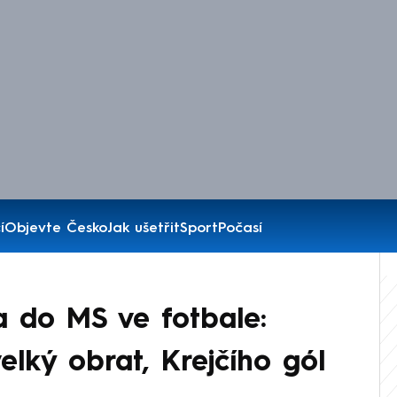
í
Objevte Česko
Jak ušetřit
Sport
Počasí
 do MS ve fotbale:
velký obrat, Krejčího gól