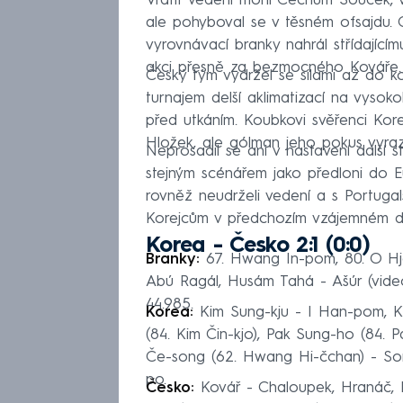
Vrátit vedení mohl Čechům Souček, v 
ale pohyboval se v těsném ofsajdu. O 
vyrovnávací branky nahrál střídajícím
akci přesně za bezmocného Kováře.
Český tým vydržel se silami až do k
turnajem delší aklimatizací na vysok
před utkáním. Koubkovi svěřenci Kore
Hložek, ale gólman jeho pokus vyrazi
Neprosadil se ani v nastavení další st
stejným scénářem jako předloni do
rovněž neudrželi vedení a s Portugals
Korejcům v předchozím vzájemném du
Korea - Česko 2:1 (0:0)
Branky:
67. Hwang In-pom, 80. O Hjon
Abú Ragál, Husám Tahá - Ašúr (video
44.985.
Korea:
Kim Sung-kju - I Han-pom, K
(84. Kim Čin-kjo), Pak Sung-ho (84. P
Če-song (62. Hwang Hi-čchan) - Son
po.
Česko:
Kovář - Chaloupek, Hranáč, La