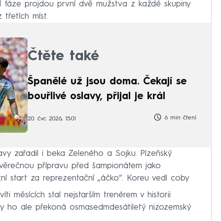
í fáze projdou první dvě mužstva z každé skupiny
třetích míst.
Čtěte také
Španělé už jsou doma. Čekají se
bouřlivé oslavy, přijal je král
6 min čtení
20. čvc 2026, 15:01
vy zařadil i beka Zeleného a Sojku. Plzeňský
ávěrečnou přípravu před šampionátem jako
žní start za reprezentační „áčko“. Koreu vedl coby
i měsících stal nejstarším trenérem v historii
ny ho ale překoná osmasedmdesátiletý nizozemský