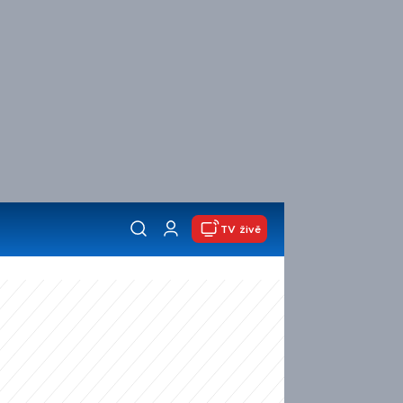
TV živě