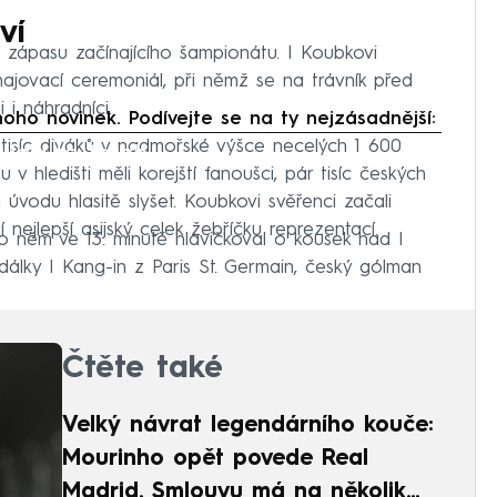
ví
zápasu začínajícího šampionátu. I Koubkovi
ajovací ceremoniál, při němž se na trávník před
 i náhradníci.
oho novinek. Podívejte se na ty nejzásadnější:
tisíc diváků v nadmořské výšce necelých 1 600
iled to fetch
v hledišti měli korejští fanoušci, pár tisíc českých
vodu hlasitě slyšet. Koubkovi svěřenci začali
í nejlepší asijský celek žebříčku reprezentací.
o něm ve 13. minutě hlavičkoval o kousek nad I
dálky I Kang-in z Paris St. Germain, český gólman
Čtěte také
Velký návrat legendárního kouče:
Mourinho opět povede Real
Madrid. Smlouvu má na několik