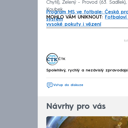
Chytil), Zelený - Provod (63. Sadílek),
Koubek.
Program MS ve fotbale: Česká proh
MOHLO VÁM UNIKNOUT:
Fotbaloví
systém
vysoké pokuty i vězení
Fa
fo
ČTK
Spolehlivý, rychlý a nezávislý zpravodajs
Vstup do diskuze
Návrhy pro vás