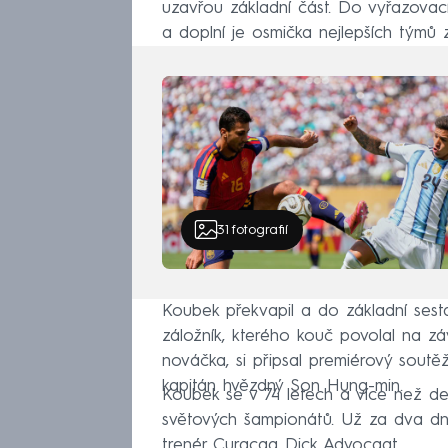
uzavřou základní část. Do vyřazovac
a doplní je osmička nejlepších týmů z 
31
fotografií
Koubek překvapil a do základní sesta
záložník, kterého kouč povolal na z
nováčka, si připsal premiérový soutě
kapitán hvězdný Son Hung-min.
Koubek se v 74 letech a více než devít
světových šampionátů. Už za dva d
trenér Curacaa Dick Advocaat.