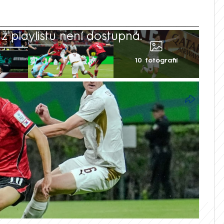
 playlistu není dostupná.
10 fotografií
skok a do mistrovství světa v Americe
ou. Svěřence trenéra Miroslava Koubka
uadalajaře po necelé hodině hry do vedení
 In-pom ale brzy srovnal a střídající O
čil