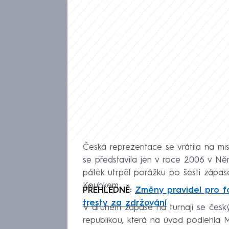
Česká reprezentace se vrátila na mis
se představila jen v roce 2006 v Ně
pátek utrpěl porážku po šesti záp
Koubkem.
PŘEHLEDNĚ:
Změny pravidel pro f
tresty za zdržování
V druhém zápase na turnaji se český 
republikou, která na úvod podlehla