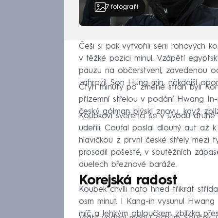
7
fotografií
Češi si pak vytvořili sérii rohových 
v těžké pozici minul. Vzápětí egypts
pauzu na občerstvení, zavedenou od
zahrozil Son Hung-min, někdejší opor
Čtyři minuty po změně stran byli Kore
přízemní střelou v podání Hwang In
český gólman blýskl znovu, když zbl
Koubkovi svěřenci se v úvodu druhé 
udeřili. Coufal poslal dlouhý aut až 
hlavičkou z první české střely mezi 
prosadil pošesté, v soutěžních zápas
duelech březnové baráže.
Korejská radost
Koubek chvíli nato hned třikrát stří
osm minut. I Kang-in vysunul Hwang 
míč a lehkým obloučkem zblízka přes