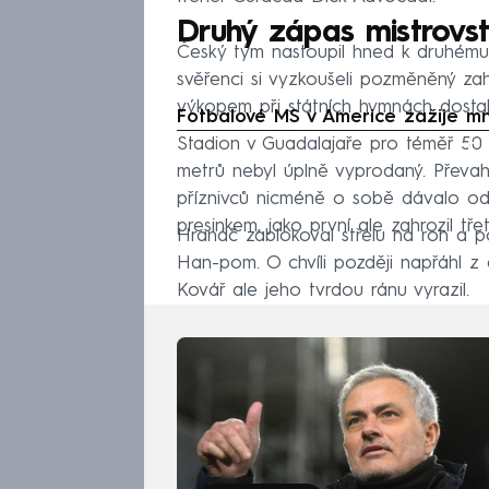
Druhý zápas mistrovst
Český tým nastoupil hned k druhému 
svěřenci si vyzkoušeli pozměněný zah
výkopem při státních hymnách dostali
Fotbalové MS v Americe zažije mn
Stadion v Guadalajaře pro téměř 50 
Fa
metrů nebyl úplně vyprodaný. Převahu 
příznivců nicméně o sobě dávalo od ú
presinkem, jako první ale zahrozil třet
Hranáč zablokoval střelu na roh a p
Han-pom. O chvíli později napřáhl z 
Kovář ale jeho tvrdou ránu vyrazil.