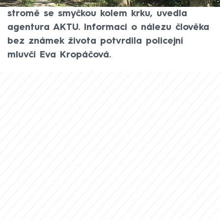
tělo. Mělo se nacházet zavěšené na
stromě se smyčkou kolem krku, uvedla
agentura AKTU. Informaci o nálezu člověka
bez známek života potvrdila policejní
mluvčí Eva Kropáčová.