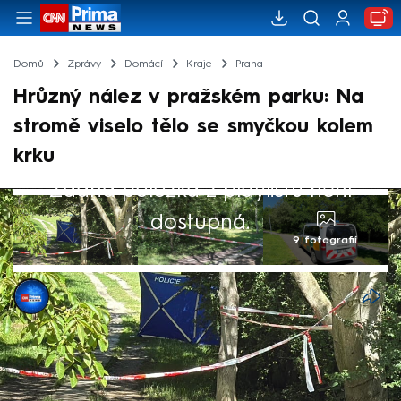
Domů
Zprávy
Domácí
Kraje
Praha
Hrůzný nález v pražském parku: Na
stromě viselo tělo se smyčkou kolem
krku
Žádná položka z playlistu není
dostupná.
9 fotografií
CNN Prima NEWS
Akt. 6. čvn 2026, 13:49
• 6. čvn 2026, 12:52
V parku v Kettnerově ulici v pražských
Stodůlkách bylo v sobotu nalezeno lidské