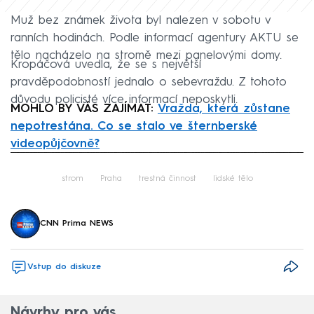
Muž bez známek života byl nalezen v sobotu v
ranních hodinách. Podle informací agentury AKTU se
tělo nacházelo na stromě mezi panelovými domy.
Kropáčová uvedla, že se s největší
pravděpodobností jednalo o sebevraždu. Z tohoto
důvodu policisté více informací neposkytli.
MOHLO BY VÁS ZAJÍMAT:
Vražda, která zůstane
nepotrestána. Co se stalo ve šternberské
videopůjčovně?
Failed to fetch
strom
Praha
trestná činnost
lidské tělo
CNN Prima NEWS
Vstup do diskuze
Návrhy pro vás