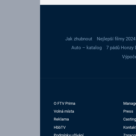
Jak zhubnout
Nejlepší filmy 2024
Auto – katalog
7 pádů Honzy 
Výpoče
O FTV Prima
Manag
Volná místa
Press
Reklama
Casting
HbbTV
Kontak
Podmínky užívání
Zpraco