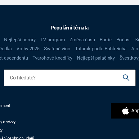
Populární témata
Nejlepší horory
TV program
Změna času
Partie
Počasí
K
Dědka
Volby 2025
Svařené víno
Tatarák podle Pohlreicha
Alo
t ascendentu
Tvarohové knedlíky
Nejlepší palačinky
Švestkov
ement
App
y a výzvy
ty
vání osobních údajů