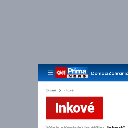
Domácí
Zahranič
Pořady
Domů
Inkové
Inkové