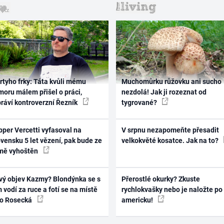
rtyho frky: Táta kvůli mému
Muchomůrku růžovku ani sucho
oru málem přišel o práci,
nezdolá! Jak ji rozeznat od
práví kontroverzní Řezník
tygrované?
per Vercetti vyfasoval na
V srpnu nezapomeňte přesadit
vensku 5 let vězení, pak bude ze
velkokvěté kosatce. Jak na to?
mě vyhoštěn
vý objev Kazmy? Blondýnka se s
Přerostlé okurky? Zkuste
 vodí za ruce a fotí se na místě
rychlokvašky nebo je naložte po
ko Rosecká
americku!