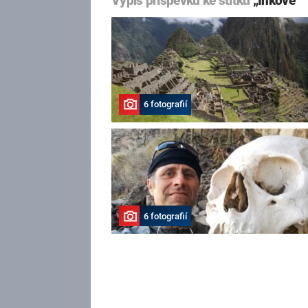
Výpis příspěvků ke štítku
„Inkové“
6 fotografií
6 fotografií