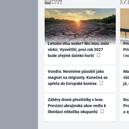
Letošní vlna veder? Nic moc, míní
Pri
vědci. Vysvětlili, proč rok 2027
Pri
bude zřejmě daleko horší
i n
Vondra: Nesmíme působit jako
Ma
magnet na migranty. Konečná se
vž
opřela do Evropské komise
já,
Záběry drsné přestřelky v lese.
Ro
Precizní ukrajinská akce vedla k
Pr
likvidaci několika okupantů
a 