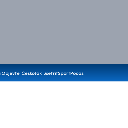
í
Objevte Česko
Jak ušetřit
Sport
Počasí