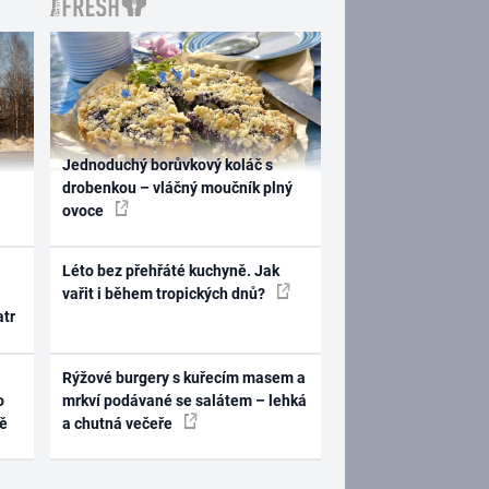
Jednoduchý borůvkový koláč s
drobenkou – vláčný moučník plný
ovoce
Léto bez přehřáté kuchyně. Jak
vařit i během tropických dnů?
atr
Rýžové burgery s kuřecím masem a
o
mrkví podávané se salátem – lehká
ně
a chutná večeře