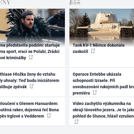
ma představila podzim: startuje
Tank KV-1 Němce dokonale
ma sport, vrací se Polabí, Zrádci
zaskočil
ové kriminálky
thiase Hložka ženy do vztahu
Operace Entebbe ukázala
dy uhnaly: Teď budu iniciátorem
schopnosti Izraele. Při
 slibuje zpěvák
osvobozování rukojmích padl br
premiéra
zloučení s Glenem Hansardem:
Video zachytilo výzkumníka na
outěná rakev, dojemná řeč Bona
okraji lávového jezera. Je to jak
zpěv Irglové s Vedderem
pohled do Slunce, hlásil vzruše