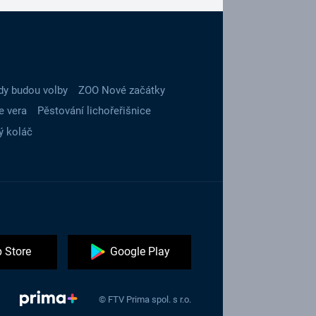
dy budou volby
ZOO Nové začátky
e vera
Pěstování lichořeřišnice
ý koláč
 Store
Google Play
© FTV Prima spol. s r.o.