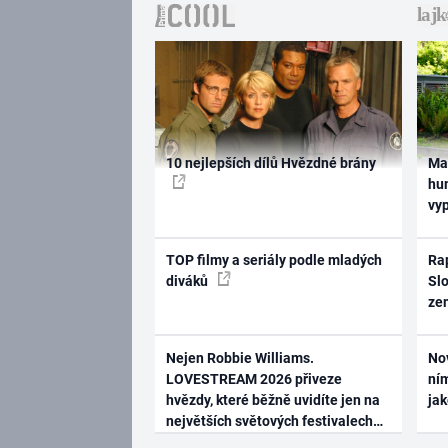
10 nejlepších dílů Hvězdné brány
Ma
hum
vy
TOP filmy a seriály podle mladých
Rap
diváků
Slo
ze
Nejen Robbie Williams.
No
LOVESTREAM 2026 přiveze
ním
hvězdy, které běžně uvidíte jen na
ja
největších světových festivalech