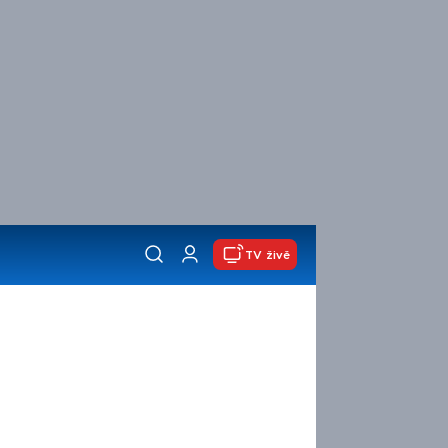
TV živě