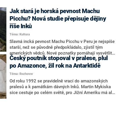
Jak stará je horská pevnost Machu
Picchu? Nová studie přepisuje dějiny
říše Inků
Téma: Kultura
Slavná incká pevnost Machu Picchu v Peru je nejspíše
starší, než se původně předpokládalo, zjistil tým
amerických vědců. Nové poznatky pomáhají vysvětlit,
Český poutník stopoval v pralese, plul
jak se Inkům podařilo vybudovat největší a
nejmocnější říši předkolumbovské Jižní Ameriky.
po Amazonce, žil rok na Antarktidě
Poznatky badatelé zveřejnili ve vědeckém časopise
Téma: Rozhovor
Antiquity.
Od roku 1992 se pravidelně vrací do amazonských
pralesů a k památkám dávných Inků. Martin Mykiska
sice cestuje po celém světě, pro Jižní Ameriku má ale
slabost. Ve třetím dílu seriálu rozhovorů s cestovateli,
kteří v době pandemické izolace vyprávějí o kouzlu
dálek a exotických dobrodružství, popisuje i rok
strávený na Antarktidě.