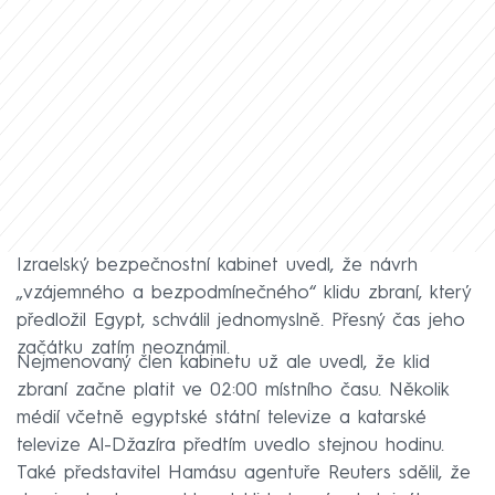
Izraelský bezpečnostní kabinet uvedl, že návrh
„vzájemného a bezpodmínečného“ klidu zbraní, který
předložil Egypt, schválil jednomyslně. Přesný čas jeho
začátku zatím neoznámil.
Nejmenovaný člen kabinetu už ale uvedl, že klid
zbraní začne platit ve 02:00 místního času. Několik
médií včetně egyptské státní televize a katarské
televize Al-Džazíra předtím uvedlo stejnou hodinu.
Také představitel Hamásu agentuře Reuters sdělil, že