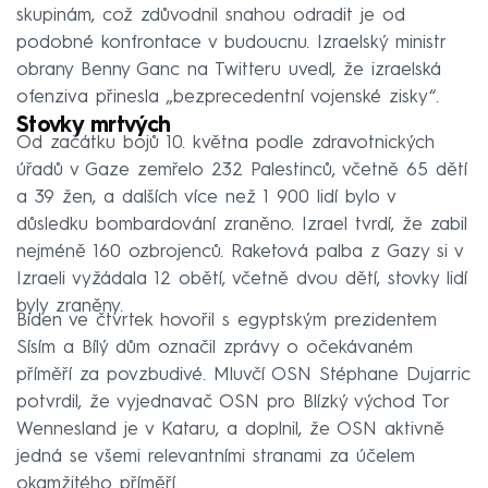
skupinám, což zdůvodnil snahou odradit je od
podobné konfrontace v budoucnu. Izraelský ministr
obrany Benny Ganc na Twitteru uvedl, že izraelská
ofenziva přinesla „bezprecedentní vojenské zisky“.
Stovky mrtvých
Od začátku bojů 10. května podle zdravotnických
úřadů v Gaze zemřelo 232 Palestinců, včetně 65 dětí
a 39 žen, a dalších více než 1 900 lidí bylo v
důsledku bombardování zraněno. Izrael tvrdí, že zabil
nejméně 160 ozbrojenců. Raketová palba z Gazy si v
Izraeli vyžádala 12 obětí, včetně dvou dětí, stovky lidí
byly zraněny.
Biden ve čtvrtek hovořil s egyptským prezidentem
Sísím a Bílý dům označil zprávy o očekávaném
příměří za povzbudivé. Mluvčí OSN Stéphane Dujarric
potvrdil, že vyjednavač OSN pro Blízký východ Tor
Wennesland je v Kataru, a doplnil, že OSN aktivně
jedná se všemi relevantními stranami za účelem
okamžitého příměří.