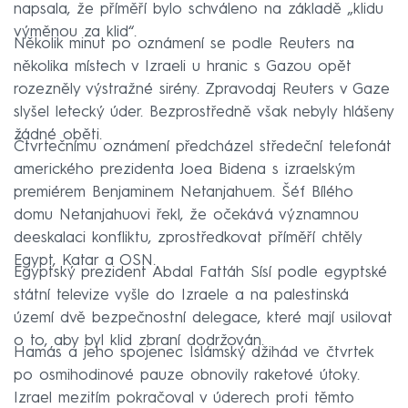
napsala, že příměří bylo schváleno na základě „klidu
výměnou za klid“.
Několik minut po oznámení se podle Reuters na
několika místech v Izraeli u hranic s Gazou opět
rozezněly výstražné sirény. Zpravodaj Reuters v Gaze
slyšel letecký úder. Bezprostředně však nebyly hlášeny
žádné oběti.
Čtvrtečnímu oznámení předcházel středeční telefonát
amerického prezidenta Joea Bidena s izraelským
premiérem Benjaminem Netanjahuem. Šéf Bílého
domu Netanjahuovi řekl, že očekává významnou
deeskalaci konfliktu, zprostředkovat příměří chtěly
Egypt, Katar a OSN.
Egyptský prezident Abdal Fattáh Sísí podle egyptské
státní televize vyšle do Izraele a na palestinská
území dvě bezpečnostní delegace, které mají usilovat
o to, aby byl klid zbraní dodržován.
Hamás a jeho spojenec Islámský džihád ve čtvrtek
po osmihodinové pauze obnovily raketové útoky.
Izrael mezitím pokračoval v úderech proti těmto