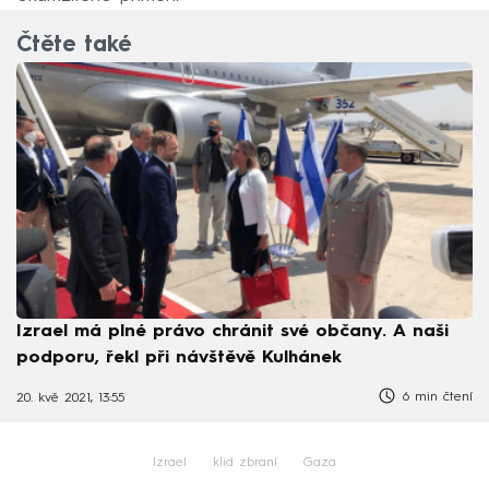
Čtěte také
Izrael má plné právo chránit své občany. A naši
podporu, řekl při návštěvě Kulhánek
6 min čtení
20. kvě 2021, 13:55
Izrael
klid zbraní
Gaza