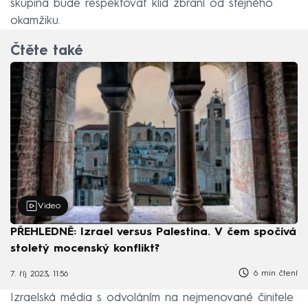
skupina bude respektovat klid zbraní od stejného
okamžiku.
Čtěte také
Video
PŘEHLEDNĚ: Izrael versus Palestina. V čem spočívá
stoletý mocenský konflikt?
6 min čtení
7. říj 2023, 11:56
Izraelská média s odvoláním na nejmenované činitele