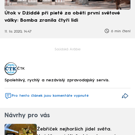
Útok v Džiddě při pietě za oběti první světové
války: Bomba zranila čtyři lidi
6 min čtení
11. lis 2020, 14:47
Saúdská Arábie
ČTK
Spolehlivý, rychlý a nezávislý zpravodajský servis.
Pro tento článek jsou komentáře vypnuté
Návrhy pro vás
Žebříček nejhorších jídel světa.