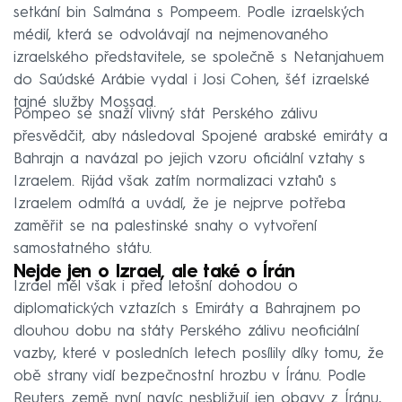
setkání bin Salmána s Pompeem. Podle izraelských
médií, která se odvolávají na nejmenovaného
izraelského představitele, se společně s Netanjahuem
do Saúdské Arábie vydal i Josi Cohen, šéf izraelské
tajné služby Mossad.
Pompeo se snaží vlivný stát Perského zálivu
přesvědčit, aby následoval Spojené arabské emiráty a
Bahrajn a navázal po jejich vzoru oficiální vztahy s
Izraelem. Rijád však zatím normalizaci vztahů s
Izraelem odmítá a uvádí, že je nejprve potřeba
zaměřit se na palestinské snahy o vytvoření
samostatného státu.
Nejde jen o Izrael, ale také o Írán
Izrael měl však i před letošní dohodou o
diplomatických vztazích s Emiráty a Bahrajnem po
dlouhou dobu na státy Perského zálivu neoficiální
vazby, které v posledních letech posílily díky tomu, že
obě strany vidí bezpečnostní hrozbu v Íránu. Podle
Reuters země nyní navíc nesbližují jen obavy z Íránu,