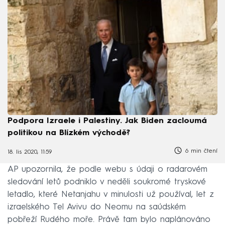
Podpora Izraele i Palestiny. Jak Biden zacloumá
politikou na Blízkém východě?
6 min čtení
18. lis 2020, 11:59
AP upozornila, že podle webu s údaji o radarovém
sledování letů podniklo v neděli soukromé tryskové
letadlo, které Netanjahu v minulosti už používal, let z
izraelského Tel Avivu do Neomu na saúdském
pobřeží Rudého moře. Právě tam bylo naplánováno