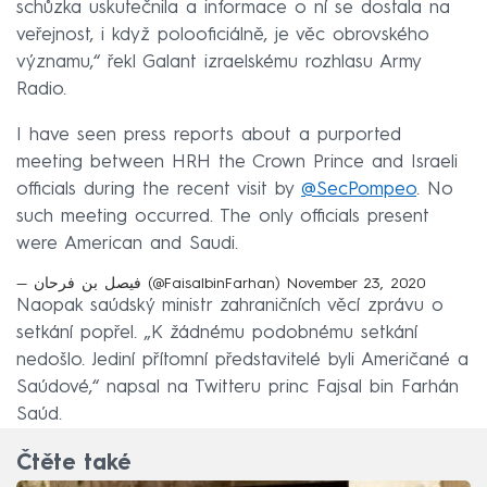
schůzka uskutečnila a informace o ní se dostala na
veřejnost, i když polooficiálně, je věc obrovského
významu,“ řekl Galant izraelskému rozhlasu Army
Radio.
I have seen press reports about a purported
meeting between HRH the Crown Prince and Israeli
officials during the recent visit by
@SecPompeo
. No
such meeting occurred. The only officials present
were American and Saudi.
— فيصل بن فرحان (@FaisalbinFarhan)
November 23, 2020
Naopak saúdský ministr zahraničních věcí zprávu o
setkání popřel. „K žádnému podobnému setkání
nedošlo. Jediní přítomní představitelé byli Američané a
Saúdové,“ napsal na Twitteru princ Fajsal bin Farhán
Saúd.
Čtěte také