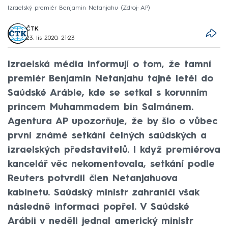
Izraelský premiér Benjamin Netanjahu
Zdroj: AP
ČTK
23. lis 2020, 21:23
Izraelská média informují o tom, že tamní
premiér Benjamin Netanjahu tajně letěl do
Saúdské Arábie, kde se setkal s korunním
princem Muhammadem bin Salmánem.
Agentura AP upozorňuje, že by šlo o vůbec
první známé setkání čelných saúdských a
izraelských představitelů. I když premiérova
kancelář věc nekomentovala, setkání podle
Reuters potvrdil člen Netanjahuova
kabinetu. Saúdský ministr zahraničí však
následně informaci popřel. V Saúdské
Arábii v neděli jednal americký ministr