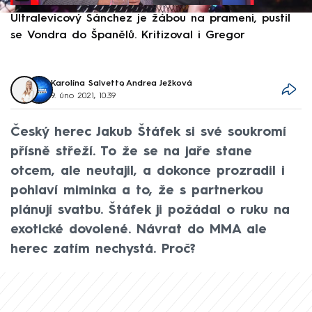
Ultralevicový Sánchez je žábou na prameni, pustil
P
se Vondra do Španělů. Kritizoval i Gregor
F
Karolína Salvetto
,
Andrea Ježková
9. úno 2021, 10:39
Český herec Jakub Štáfek si své soukromí
přísně střeží. To že se na jaře stane
otcem, ale neutajil, a dokonce prozradil i
pohlaví miminka a to, že s partnerkou
plánují svatbu. Štáfek ji požádal o ruku na
exotické dovolené. Návrat do MMA ale
herec zatím nechystá. Proč?