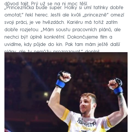
důvod tajit. Prý už se na ni moc těší.
„Princeznička bude super. Holky si umí tatínky dobře
omotat,“ řekl herec. Jestli ale kvůli „princezně“ omezí
svoji práci, je ve hvězdách. Kariéru má totiž zatím
dobře rozjetou. „Mám soustu pracovních plánů, ale
nechci být úplně konkrétní. Dokončujeme film a
uvidíme, kdy půjde do kin. Pak tam mám ještě další
plány, ale ty nemůžu prozrazovat,“ doplnil.