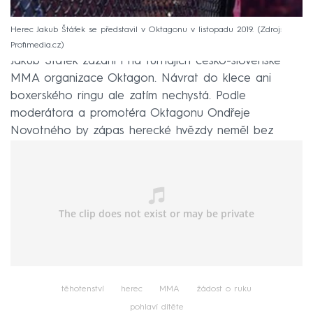
Herec Jakub Štáfek se představil v Oktagonu v listopadu 2019.
Zdroj:
Profimedia.cz
Jakub Štáfek zazářil i na turnajích česko-slovenské
MMA organizace Oktagon. Návrat do klece ani
boxerského ringu ale zatím nechystá. Podle
moderátora a promotéra Oktagonu Ondřeje
Novotného by zápas herecké hvězdy neměl bez
publika smysl.
těhotenství
herec
MMA
žádost o ruku
pohlaví dítěte