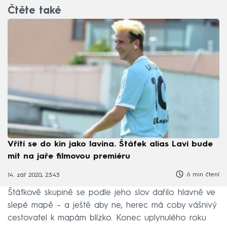
Čtěte také
Vřítí se do kin jako lavina. Štáfek alias Lavi bude
mít na jaře filmovou premiéru
6 min čtení
14. zář 2020, 23:43
Štáfkově skupině se podle jeho slov dařilo hlavně ve
slepé mapě – a ještě aby ne, herec má coby vášnivý
cestovatel k mapám blízko. Konec uplynulého roku