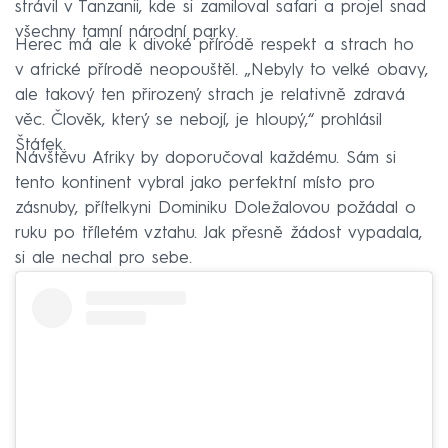
strávil v Tanzanii, kde si zamiloval safari a projel snad
všechny tamní národní parky.
Herec má ale k divoké přírodě respekt a strach ho
v africké přírodě neopouštěl. „Nebyly to velké obavy,
ale takový ten přirozený strach je relativně zdravá
věc. Člověk, který se nebojí, je hloupý,“ prohlásil
Štáfek.
Návštěvu Afriky by doporučoval každému. Sám si
tento kontinent vybral jako perfektní místo pro
zásnuby, přítelkyni Dominiku Doležalovou požádal o
ruku po tříletém vztahu. Jak přesně žádost vypadala,
si ale nechal pro sebe.