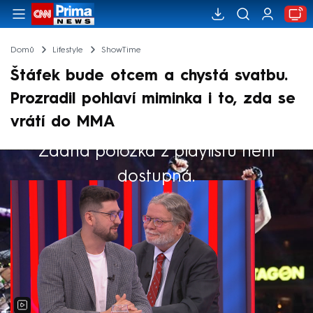
Domů
Lifestyle
ShowTime
Štáfek bude otcem a chystá svatbu.
Prozradil pohlaví miminka i to, zda se
vrátí do MMA
Žádná položka z playlistu není
Výběr redakce
dostupná.