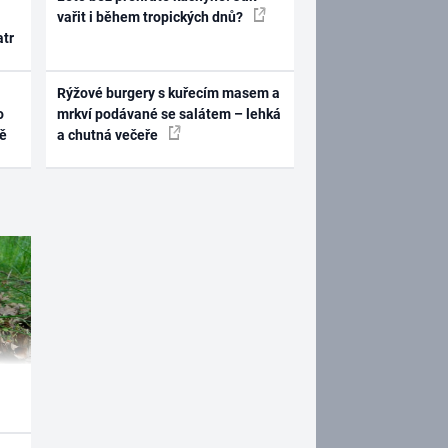
vařit i během tropických dnů?
atr
Rýžové burgery s kuřecím masem a
o
mrkví podávané se salátem – lehká
ně
a chutná večeře