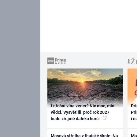
Letošní vlna veder? Nic moc, míní
Pri
vědci. Vysvětlili, proč rok 2027
Pri
bude zřejmě daleko horší
i n
Masová střelba v thajské škole: Na
Ma