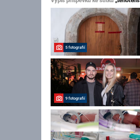
Výpis příspěvků ke štítku
„těhotens
5 fotografií
9 fotografií