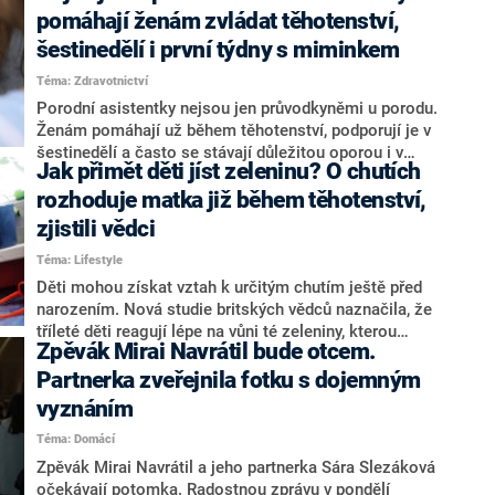
rozpoznána. Zvýšit informovanost o této diagnóze je
pomáhají ženám zvládat těhotenství,
každý rok 22. května cílem osvětové kampaně u
šestinedělí i první týdny s miminkem
příležitosti Světového dne preeklampsie.
Téma: Zdravotnictví
Porodní asistentky nejsou jen průvodkyněmi u porodu.
Ženám pomáhají už během těhotenství, podporují je v
šestinedělí a často se stávají důležitou oporou i v
Jak přimět děti jíst zeleninu? O chutích
prvních týdnech po narození dítěte. Odbornice
upozorňují, že právě kontinuální péče může výrazně
rozhoduje matka již během těhotenství,
přispět k psychické pohodě ženy i zdravému startu
zjistili vědci
dítěte do života. Přesto podle nich stále není dostupná
Téma: Lifestyle
pro všechny maminky automaticky.
Děti mohou získat vztah k určitým chutím ještě před
narozením. Nová studie britských vědců naznačila, že
tříleté děti reagují lépe na vůni té zeleniny, kterou
Zpěvák Mirai Navrátil bude otcem.
matka jedla během těhotenství. Podle odborníků by
zjištění mohlo pomoci při budování zdravějších
Partnerka zveřejnila fotku s dojemným
stravovacích návyků.
vyznáním
Téma: Domácí
Zpěvák Mirai Navrátil a jeho partnerka Sára Slezáková
očekávají potomka. Radostnou zprávu v pondělí