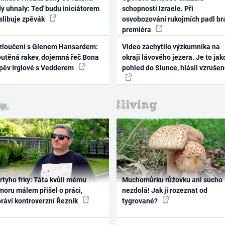
dy uhnaly: Teď budu iniciátorem
schopnosti Izraele. Při
 slibuje zpěvák
osvobozování rukojmích padl br
premiéra
zloučení s Glenem Hansardem:
Video zachytilo výzkumníka na
outěná rakev, dojemná řeč Bona
okraji lávového jezera. Je to jak
zpěv Irglové s Vedderem
pohled do Slunce, hlásil vzruše
rtyho frky: Táta kvůli mému
Muchomůrku růžovku ani sucho
oru málem přišel o práci,
nezdolá! Jak ji rozeznat od
práví kontroverzní Řezník
tygrované?