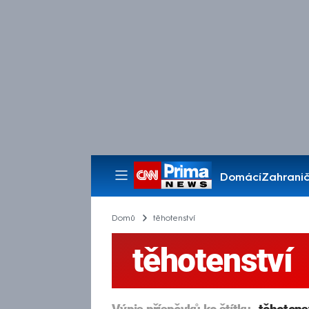
Domácí
Zahranič
Pořady
Domů
těhotenství
těhotenství