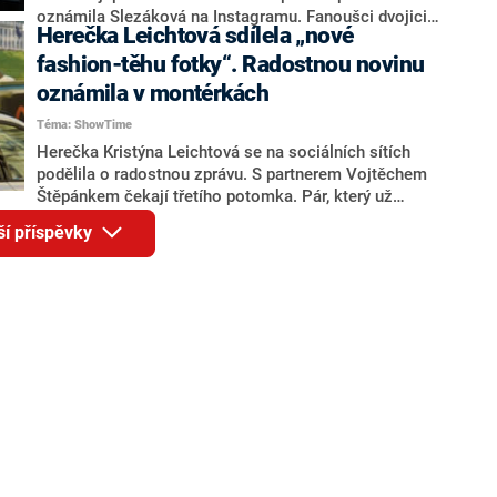
oznámila Slezáková na Instagramu. Fanoušci dvojici
Herečka Leichtová sdílela „nové
zaplavili gratulacemi.
fashion-těhu fotky“. Radostnou novinu
oznámila v montérkách
Téma: ShowTime
Herečka Kristýna Leichtová se na sociálních sítích
podělila o radostnou zprávu. S partnerem Vojtěchem
Štěpánkem čekají třetího potomka. Pár, který už
společně vychovává dvě dcery, k oznámení přidal
ší příspěvky
několik vtipných těhotenských snímků imitujících
profesionální focení.