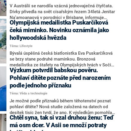
V Austrálii se narodila vzácná jednovaječná čtyřčata.
Dívky přivedla na svět císařským řezem 34letá Jenitar
Na'amoanaová v porodnici v Brisbane, informuje
Olympijská medailistka Puskarčíková
zpravodajský web britské BBC.
čeká miminko. Novinku oznámila jako
hollywoodská hvězda
Téma: Lifestyle
Bývalá úspěšná česká biatlonistka Eva Puskarčíková
se brzy stane podruhé maminkou. Bronzová
medailistka ze štafety na Olympijských hrách v Soči
Výzkum potvrdil babskou pověru.
oznámila radostnou zprávu fanouškům na sociálních
sítích. K odhalení svého těhotenství zvolila originální
Pohlaví dítěte poznáte před narozením
koncept inspirovaný slavnou hollywoodskou
podle jednoho příznaku
herečkou.
Téma: Věda a technologie
Je možné podle příznaků během těhotenství poznat
pohlaví dítěte? Nová studie založená na datech od
desítek tisíc žen tvrdí, že ano. K výsledkům pomohla
Chtěl syna, tak si vzal druhou ženu: Teď
aplikace, pomocí níž si těhotné ženy zaznamenávaly
fyziologické projevy. Díky velkému množství údajů pak
má osm dcer. V Asii se množí potraty
výzkumníci určili, že při častějších ranních