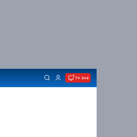
TV živě