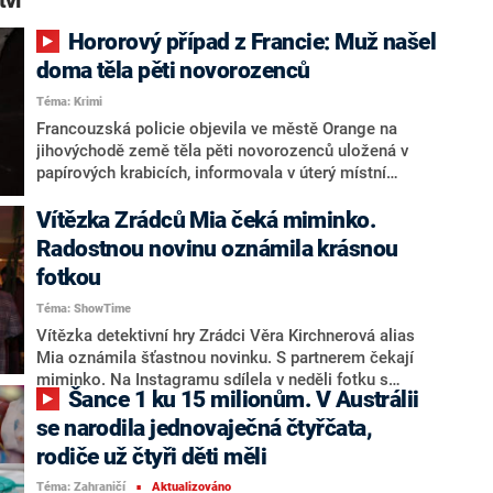
tví“
Hororový případ z Francie: Muž našel
doma těla pěti novorozenců
Téma: Krimi
Francouzská policie objevila ve městě Orange na
jihovýchodě země těla pěti novorozenců uložená v
papírových krabicích, informovala v úterý místní
prokuratura. Pozůstatky jako první nalezl
dvaatřicetiletý partner ženy, která v neděli porodila
Vítězka Zrádců Mia čeká miminko.
doma zdravé dítě a pak byla převezena do nemocnice,
Radostnou novinu oznámila krásnou
sdělila agentura AFP.
fotkou
Téma: ShowTime
Vítězka detektivní hry Zrádci Věra Kirchnerová alias
Mia oznámila šťastnou novinku. S partnerem čekají
miminko. Na Instagramu sdílela v neděli fotku s
Šance 1 ku 15 milionům. V Austrálii
těhotenským bříškem.
se narodila jednovaječná čtyřčata,
rodiče už čtyři děti měli
Téma: Zahraničí
Aktualizováno
■