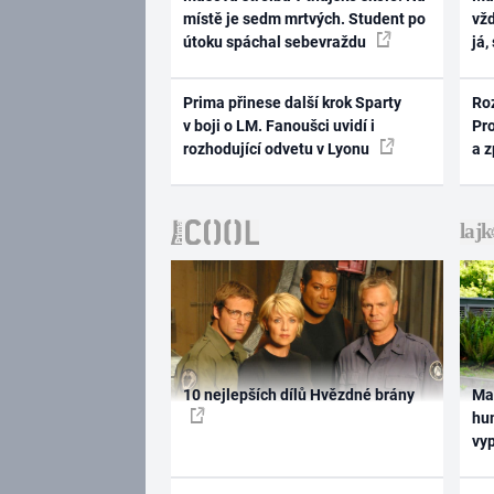
místě je sedm mrtvých. Student po
vž
útoku spáchal sebevraždu
já,
Prima přinese další krok Sparty
Ro
v boji o LM. Fanoušci uvidí i
Pr
rozhodující odvetu v Lyonu
a 
10 nejlepších dílů Hvězdné brány
Ma
hum
vy