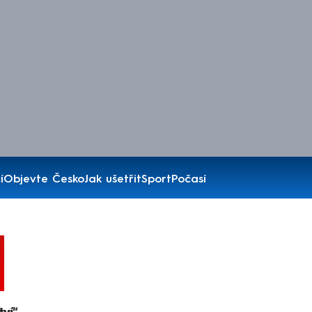
í
Objevte Česko
Jak ušetřit
Sport
Počasí