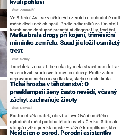
kvůli pohlaví
nevolnostech je vyšší pravděpodobnost, že žena čeká
Téma: Zahraničí
dívku.
Ve Střední Asii se v některých zemích dlouhodobě rodí
méně dívek než chlapců. Podle odborníků za tím stojí
kombinace dostupné prenatální diagnostiky, tradičních
Matka brala drogy při kojení, tříměsíční
představ a společenského tlaku, který upřednostňuje
syny před dcerami. Tento trend ale podle dat i
miminko zemřelo. Soud jí uložil osmiletý
svědectví rodin narušuje přirozenou rovnováhu mezi
trest
pohlavími, píše web RFE/RL.
Téma: Soudy
Třicetiletá žena z Liberecka by měla strávit osm let ve
vězení kvůli smrti své tříměsíční dcery. Podle zatím
nepravomocného rozsudku krajského soudu brala
Tichá hrozba v těhotenství: O
drogy a přitom své dítě kojila. To pak podle znalců
následkem intoxikace zemřelo.
preeklampsii ženy často nevědí, včasný
záchyt zachraňuje životy
Téma: Nemoci
Rostoucí věk matek, obezita i využívání umělého
oplodnění mění podobu těhotenství v Česku. S tím ale
stoupá riziko preeklampsie – vážné komplikace, která
Nejde jen o porod. Porodní asistentky
může ohrozit život matky i dítěte, pokud není včas