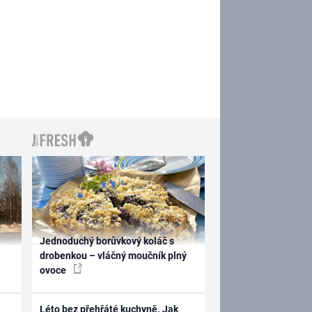
Jednoduchý borůvkový koláč s
drobenkou – vláčný moučník plný
ovoce
Léto bez přehřáté kuchyně. Jak