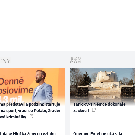
ma představila podzim: startuje
Tank KV-1 Němce dokonale
ma sport, vrací se Polabí, Zrádci
zaskočil
ové kriminálky
thiase Hložka ženy do vztahu
Operace Entebbe ukázala