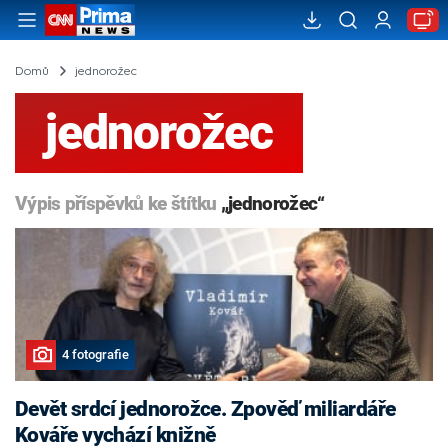
Domů
jednorožec
jednorožec
Výpis příspěvků ke štítku
„jednorožec“
4 fotografie
Devět srdcí jednorožce. Zpověď miliardáře
Kováře vychází knižně