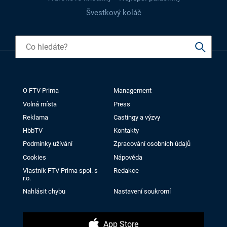
Švestkový koláč
O FTV Prima
Management
Volná místa
Press
Reklama
Castingy a výzvy
HbbTV
Kontakty
Podmínky užívání
Zpracování osobních údajů
Cookies
Nápověda
Vlastník FTV Prima spol. s
Redakce
r.o.
Nahlásit chybu
Nastavení soukromí
App Store