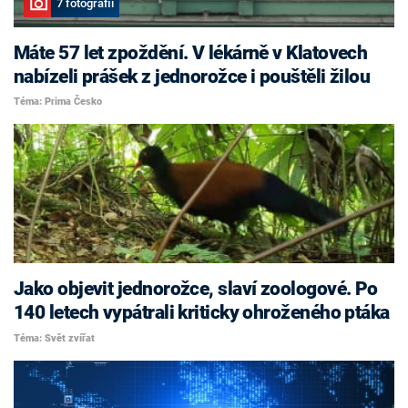
7 fotografií
Máte 57 let zpoždění. V lékárně v Klatovech
nabízeli prášek z jednorožce i pouštěli žilou
Téma: Prima Česko
Jako objevit jednorožce, slaví zoologové. Po
140 letech vypátrali kriticky ohroženého ptáka
Téma: Svět zvířat