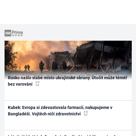
Rusko našlo slabé místo ukrajinské obrany. Útočit může téměř
bez varování
Kubek: Evropa si zdevastovala farmacii, nakupujeme v
Bangladéši. Vojtěch ničí zdravotnictví