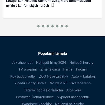
Létající kůň: Vrtulník zachránil zvíře, které během závodu
uvízlo v kalifornských horách
Populární témata
Jak zhubnout
Nejlepší filmy 2024
Nejlepší horory
TV program
Změna času
Partie
Počasí
Kdy budou volby
ZOO Nové začátky
Auto – katalog
7 pádů Honzy Dědka
Volby 2025
Svařené víno
Tatarák podle Pohlreicha
Aloe vera
Pěstování lichořeřišnice
Výpočet ascendentu
Tvarohové knedlíky
Nejlepší palačinky