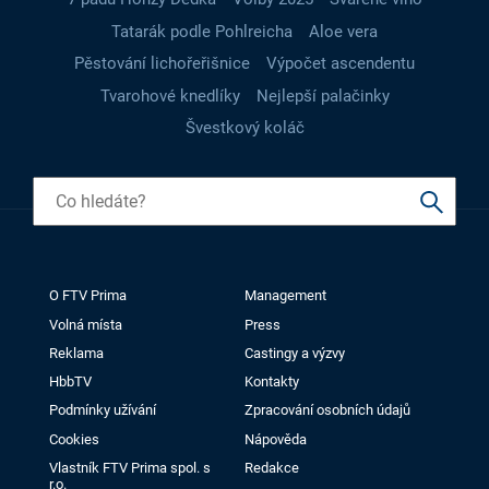
Tatarák podle Pohlreicha
Aloe vera
Pěstování lichořeřišnice
Výpočet ascendentu
Tvarohové knedlíky
Nejlepší palačinky
Švestkový koláč
O FTV Prima
Management
Volná místa
Press
Reklama
Castingy a výzvy
HbbTV
Kontakty
Podmínky užívání
Zpracování osobních údajů
Cookies
Nápověda
Vlastník FTV Prima spol. s
Redakce
r.o.