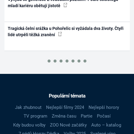
mladí kariéru obětují jistotě
Tragická čelní srážka u Pohořelic si vyžádala dva životy. Čtyři
lidé utrpěli těžká zranění
Populární témata
Jak zhubnout
Nejlepší filmy 2024
Nejlepší horory
TV program
Změna času
Partie
Počasí
Kdy budou volby
ZOO Nové začátky
Auto – katalog
7 pádů Honzy Dědka
Volby 2025
Svařené víno