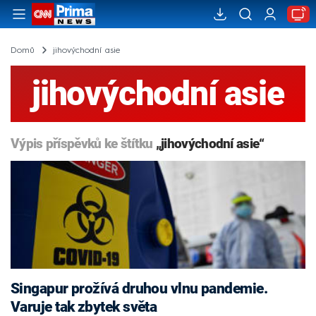
Domů
jihovýchodní asie
jihovýchodní asie
Výpis příspěvků ke štítku
„jihovýchodní asie“
Singapur prožívá druhou vlnu pandemie.
Varuje tak zbytek světa