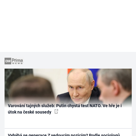
Varování tajných služeb: Putin chystá test NATO. Ve hře je i
útok na české sousedy
Vyhýbá se generace Z vedoucím pozicím? Podle sociologů