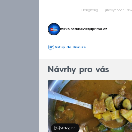
Hongkong
jihovýchodní asi
mirko.radusevic@iprima.cz
Vstup do diskuze
Návrhy pro vás
5
fotografií