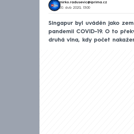
mirko.radusevic@iprima.cz
20. dub 2020, 13:00
Singapur byl uváděn jako zem
pandemii COVID-19. O to překv
druhá vlna, kdy počet nakažen