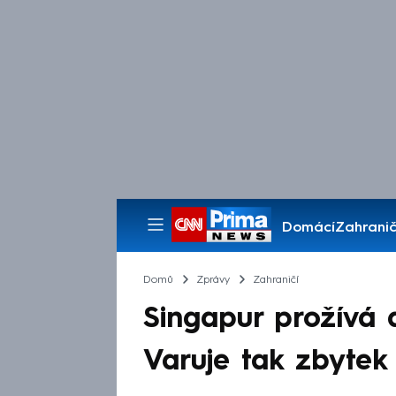
Domácí
Zahranič
Pořady
Domů
Zprávy
Zahraničí
Singapur prožívá 
Varuje tak zbytek