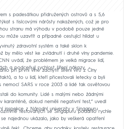
vem s padesátkou přidružených ostrovů a s 5,6
týkat s tisícovými nárůsty nakažených, což je pro
ruhou stranu má výhodu v podobě pouze jedné
rou může uzavřít a případné cestující hlídat u
nutý zdravotní systém a také sklon k
ž by mělo vést ke zvládnutí i druhé vlny pandemie.
CNN uvádí, že problémem je velká migrace lidí,
rách a podceňují rychlost šíření nákazy.
lo při první vlně zachytit šíření viru z Číny
tů, a to u lidí, kteří přicestovali letecky a byli
s nemocí SARS v roce 2003 a lidé tak osvětovou
ostali do komunity. Lidé s malými nebo žádnými
i v karanténě, dokud neměli negativní test,“ uvedl
ní inspekce z Národní univerzity v Singapuru.
pozitivně testovaných se Singapuru podařilo rychle
 se najednou ukázalo, jako by veškerá opatření
lně řekl: „Chceme, aby podniky, kostely, restaurace