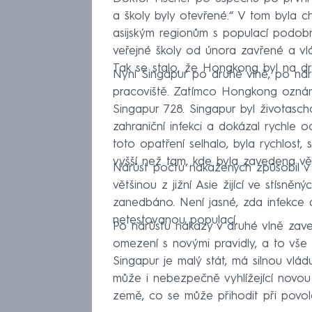
a školy byly otevřené.“ V tom byla 
asijským regionům s populací podobn
veřejné školy od února zavřené a vl
Tak se stalo, že Hongkong byl na dr
Nyní Singapur po druhé vlně, po nár
pracoviště. Zatímco Hongkong oznám
Singapur 728. Singapur byl životasch
zahraniční infekci a dokázal rychle o
toto opatření selhalo, byla rychlost,
vyšší než tam, kde byla zavedena větš
Nárůst počtu nakažených způsobil v S
většinou z jižní Asie žijící ve stísně
zanedbáno. Není jasné, zda infekce d
netestovanou populací.
Po nárůstu nákazy v druhé vlně zave
omezení s novými pravidly, a to vše
Singapur je malý stát, má silnou vl
může i nebezpečně vyhlížející novou 
země, co se může přihodit při povol