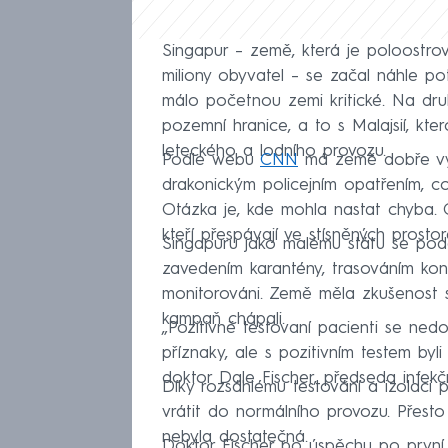
Singapur – země, která je poloostro
miliony obyvatel – se začal náhle po
málo početnou zemi kritické. Na d
pozemní hranice, a to s Malajsií, kte
leteckého a lodního provozu.
Podle webu
CNN
má země dobře vyvi
drakonickým policejním opatřením, co
Otázka je, kde mohla nastat chyba. 
kteří přespávají ve stísněných prosto
Singapuru jako malému státu se podaři
zavedením karantény, trasováním kontak
monitorováni. Země měla zkušenost 
kampaň chápali.
„Pozitivně testovaní pacienti se ned
příznaky, ale s pozitivním testem byl
doktor Dale Fischer, předseda infekč
Díky rozsáhlému testování a izolaci 
vrátit do normálního provozu. Přesto
nebyla dostatečná.
Doktor Fischer po úspěchu po první v