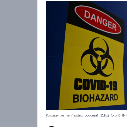
Koronavirus není radno podcenit
Zdroj: foto CNN