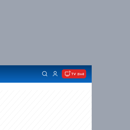
TV živě