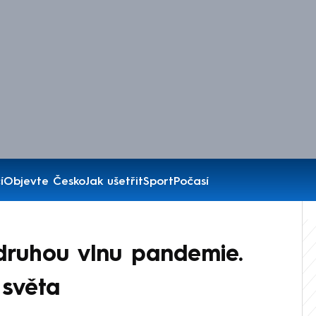
í
Objevte Česko
Jak ušetřit
Sport
Počasí
druhou vlnu pandemie.
 světa