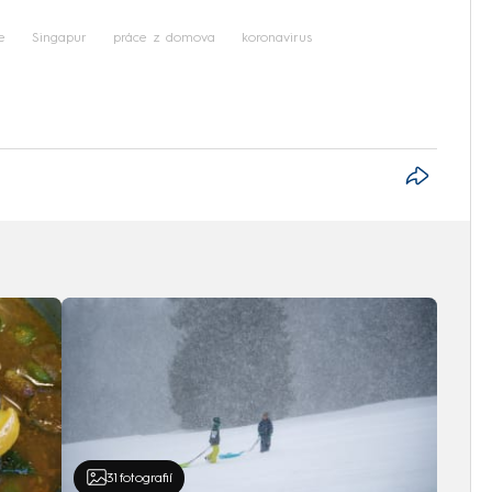
e
Singapur
práce z domova
koronavirus
31
fotografií