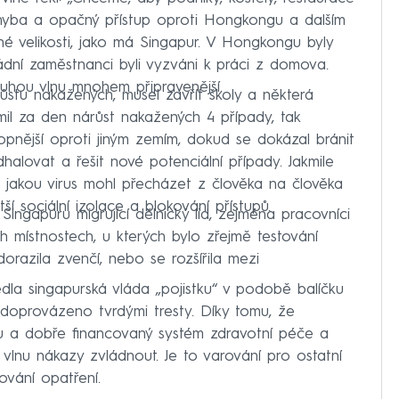
chyba a opačný přístup oproti Hongkongu a dalším
é velikosti, jako má Singapur. V Hongkongu byly
ádní zaměstnanci byli vyzváni k práci z domova.
uhou vlnu mnohem připravenější.
ůstu nakažených, musel zavřít školy a některá
il za den nárůst nakažených 4 případy, tak
opnější oproti jiným zemím, dokud se dokázal bránit
dhalovat a řešit nové potenciální případy. Jakmile
 s jakou virus mohl přecházet z člověka na člověka
í sociální izolace a blokování přístupů.
ingapuru migrující dělnický lid, zejména pracovníci
ných místnostech, u kterých bylo zřejmě testování
orazila zvenčí, nebo se rozšířila mezi
dla singapurská vláda „pojistku“ v podobě balíčku
 doprovázeno tvrdými tresty. Díky tomu, že
ádu a dobře financovaný systém zdravotní péče a
vlnu nákazy zvládnout. Je to varování pro ostatní
ování opatření.