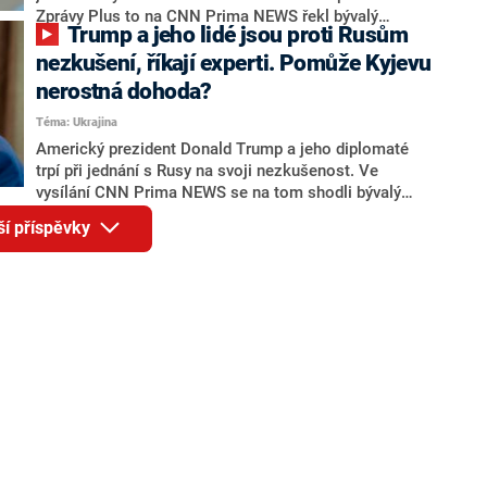
Zprávy Plus to na CNN Prima NEWS řekl bývalý
Trump a jeho lidé jsou proti Rusům
náčelník Generálního štábu Armády České republiky
Jiří Šedivý. Podle něj na něm budou chtít Rusové
nezkušení, říkají experti. Pomůže Kyjevu
pouze prezentovat své požadavky a Vladimir Putin se
nerostná dohoda?
tam nedostaví.
Téma: Ukrajina
Americký prezident Donald Trump a jeho diplomaté
trpí při jednání s Rusy na svoji nezkušenost. Ve
vysílání CNN Prima NEWS se na tom shodli bývalý
náčelník Generálního štábu Armády ČR Jiří Šedivý a
ší příspěvky
vysokoškolský pedagog se zaměřením na USA z
Metropolitní univerzity Praha (MUP) David Mareček.
Oba také diskutovali o tom, zda čerstvě podepsaná
dohoda o nerostech mezi Kyjevem a Washingtonem
bude znamenat bezpečnostní záruky pro Ukrajinu.