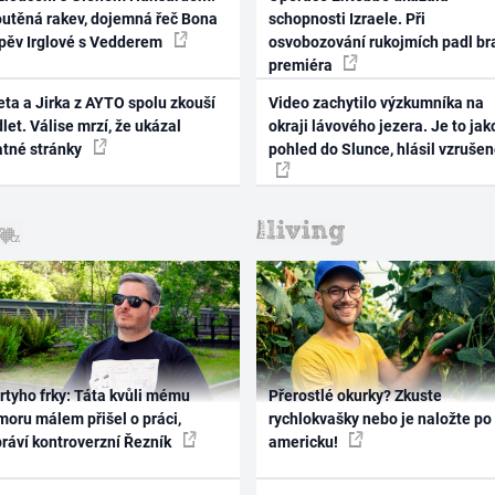
outěná rakev, dojemná řeč Bona
schopnosti Izraele. Při
zpěv Irglové s Vedderem
osvobozování rukojmích padl br
premiéra
ta a Jirka z AYTO spolu zkouší
Video zachytilo výzkumníka na
let. Válise mrzí, že ukázal
okraji lávového jezera. Je to jak
atné stránky
pohled do Slunce, hlásil vzruše
rtyho frky: Táta kvůli mému
Přerostlé okurky? Zkuste
oru málem přišel o práci,
rychlokvašky nebo je naložte po
práví kontroverzní Řezník
americku!