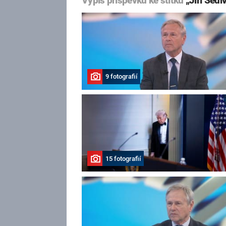
Výpis příspěvků ke štítku
„Jiří Šedi
9 fotografií
15 fotografií