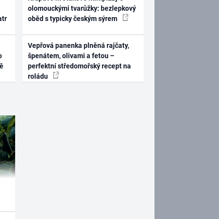
olomouckými tvarůžky: bezlepkový
atr
oběd s typicky českým sýrem
Vepřová panenka plněná rajčaty,
o
špenátem, olivami a fetou –
ně
perfektní středomořský recept na
roládu