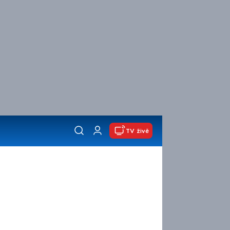
TV živě