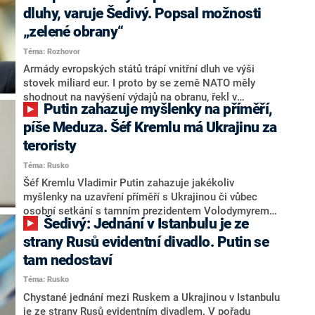
Šedivého letité spory s Teheránem vyřešit jednou
dluhy, varuje Šedivý. Popsal možnosti
provždy.
„zelené obrany“
Téma: Rozhovor
Armády evropských států trápí vnitřní dluh ve výši
stovek miliard eur. I proto by se země NATO měly
shodnout na navýšení výdajů na obranu, řekl v
Putin zahazuje myšlenky na příměří,
rozhovoru pro CNN Prima NEWS Jiří Šedivý, bývalý
ministr obrany a donedávna i šéf Evropské obranné
píše Meduza. Šéf Kremlu má Ukrajinu za
agentury (EDA). Podle něj je navzdory zvýšeným
teroristy
investicím do obrany možné vydávat peníze i na
Téma: Rusko
klimatické cíle. „Investice do obou odvětví se
nevylučují,“ uvedl. Popsal, do čeho by se peníze měly
Šéf Kremlu Vladimir Putin zahazuje jakékoliv
investovat, i jak by se NATO mělo přiblížit k většímu
myšlenky na uzavření příměří s Ukrajinou či vůbec
propojení armád.
osobní setkání s tamním prezidentem Volodymyrem
Šedivý: Jednání v Istanbulu je ze
Zelenským, napsal ruský opoziční server Meduza s
odkazem na Putinova slova zaznamenaná na
strany Rusů evidentní divadlo. Putin se
nahrávaném setkání s vládou. Ruský mocnář měl
tam nedostaví
mimo jiné označit Ukrajinu za teroristický stát. A to
Téma: Rusko
kvůli dronovým útokům, kterými Kyjev pronikl daleko
na území Ruska, kde zničil desítky letadel.
Chystané jednání mezi Ruskem a Ukrajinou v Istanbulu
je ze strany Rusů evidentním divadlem. V pořadu