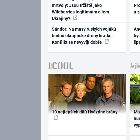
mrtvoly: Jsou tržiště jako
Pr
Wildberries legitimním cílem
a 
Ukrajiny?
Šándor: Na masy ruských vojáků
Ane
budou ukrajinské drony krátké.
byd
Konflikt se nevyvíjí dobře
šp
10 nejlepších dílů Hvězdné brány
Ma
hum
vy