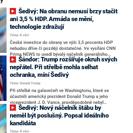
vý“
Šedivý: Na obranu nemusí brzy stačit
ani 3,5 % HDP. Armáda se mění,
technologie zdražují
Téma: K věci
České investice do obrany ve výši 3,5 procenta HDP
nebudou dříve či později dostatečné. Ve vysílání CNN
Prima NEWS to uvedl bývalý náčelník generálního
Šándor: Trump rozšiřuje okruh svých
štábu Jiří Šedivý. Zdůvodnil to mimo jiné stále se
vyvíjejícími technologiemi, které tak rostou na ceně.
nepřátel. Při střelbě mohla selhat
Dražší je podle něj i zajistit lidskou sílu armády.
ochranka, míní Šedivý
Okomentoval také spor vlády s prezidentem Petrem
Téma: Donald Trump
Pavlem ohledně summitu Severoatlantické aliance v
Ankaře (NATO).
Při střelbě na galavečeři ve Washingtonu, které se
účastnili americký prezident Donald Trump a jeho
viceprezident J. D. Vance, pravděpodobně nebyl
Šedivý: Nový náčelník štábu by
zajištěn vnější perimetr budovy, uvedl ve vysílání CNN
Prima NEWS bývalý náčelník Generálního štábu
neměl být poslušný. Popsal ideálního
Armády ČR Jiří Šedivý. Podle něj by bylo na místě
kandidáta
přijmout komplexnější a razantnější opatření, jelikož
Téma: K věci
jde už o třetí vážnější bezpečnostní incident týkající