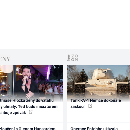
thiase Hložka ženy do vztahu
Tank KV-1 Němce dokonale
dy uhnaly: Teď budu iniciátorem
zaskočil
 slibuje zpěvák
zloučení s Glenem Hansardem:
Operace Entebbe ukázala