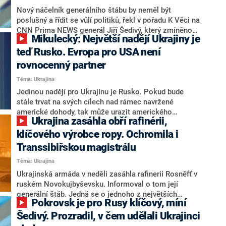
se amerického prezidenta. Podle bezpečnostního
Nový náčelník generálního štábu by neměl být
experta Andora Šándora mohou být Američané z
poslušný a řídit se vůlí politiků, řekl v pořadu K Věci na
chování Donalda Trumpa frustrovaní. Trump podle něj
CNN Prima NEWS generál Jiří Šedivý, který zmíněnou
Mikulecký: Největší nadějí Ukrajiny je
neplní předvolební sliby a svým vystupováním si
funkci zastával mezi lety 1998 a 2002. Popsal i další
rozšiřuje okruh nepřátel na domácí i zahraniční scéně.
přednosti, které by měl ideální uchazeč mít. Za hlavní
teď Rusko. Evropa pro USA není
považuje dosavadní zásluhy a diplomatické
rovnocenný partner
schopnosti.
Téma: Ukrajina
Jedinou nadějí pro Ukrajinu je Rusko. Pokud bude
stále trvat na svých cílech nad rámec navržené
americké dohody, tak může urazit amerického
Ukrajina zasáhla obří rafinérii,
prezidenta Donalda Trumpa, který by se rozhodl
pokračovat v podpoře napadené země. Ve vysílání
klíčového výrobce ropy. Ochromila i
CNN Prima NEWS to řekl bezpečnostní analytik Milan
Transsibiřskou magistrálu
Mikulecký. Podle něj evropští představitelé na
Téma: Ukrajina
nadcházejícím jednání v Ženevě nebudou mít příliš
silný hlas, protože pro jednání se Spojenými státy
Ukrajinská armáda v neděli zasáhla rafinerii Rosněfť v
Evropa není rovnocenným partnerem.
ruském Novokujbyševsku. Informoval o tom její
generální štáb. Jedná se o jednoho z největších
Pokrovsk je pro Rusy klíčový, míní
ruských producentů ropy spolu s Lukoilem. Právě na
tyto dvě společnosti uvalil v říjnu sankce Bílý dům.
Šedivý. Prozradil, v čem udělali Ukrajinci
Kromě rafinerie se údajně podařilo zasáhnout i sklad