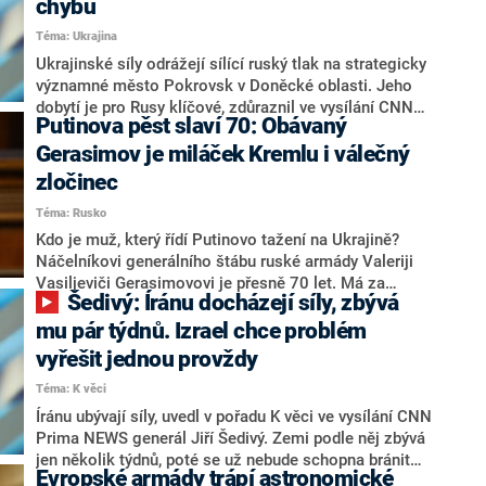
chybu
dronů ruské jednotky Rubikon v Doněcké oblasti.
Téma: Ukrajina
Kromě vojenských cílů vede Ukrajina své údery
především na energetické a průmyslové cíle.
Ukrajinské síly odrážejí sílící ruský tlak na strategicky
významné město Pokrovsk v Doněcké oblasti. Jeho
dobytí je pro Rusy klíčové, zdůraznil ve vysílání CNN
Putinova pěst slaví 70: Obávaný
Prima NEWS generál a bývalý náčelník Generálního
štábu Armády ČR Jiří Šedivý. Kyjev k obraně města
Gerasimov je miláček Kremlu i válečný
dokonce nasadil speciální jednotky. To Šedivý označil
zločinec
za chybu.
Téma: Rusko
Kdo je muž, který řídí Putinovo tažení na Ukrajině?
Náčelníkovi generálního štábu ruské armády Valeriji
Vasiljeviči Gerasimovovi je přesně 70 let. Má za
Šedivý: Íránu docházejí síly, zbývá
sebou pozoruhodnou kariéru, mimo to ale i
nezpochybnitelná válečná zvěrstva a hrozné přešlapy.
mu pár týdnů. Izrael chce problém
vyřešit jednou provždy
Téma: K věci
Íránu ubývají síly, uvedl v pořadu K věci ve vysílání CNN
Prima NEWS generál Jiří Šedivý. Zemi podle něj zbývá
jen několik týdnů, poté se už nebude schopna bránit
Evropské armády trápí astronomické
izraelským útokům. Židovský stát chce podle