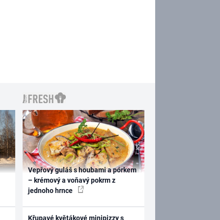
Vepřový guláš s houbami a pórkem
– krémový a voňavý pokrm z
jednoho hrnce
Křupavé květákové minipizzy s