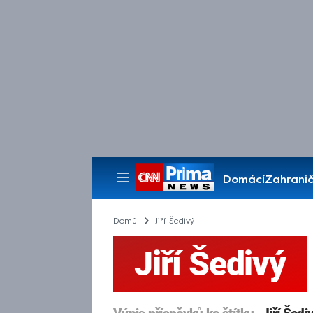
Domácí
Zahranič
Pořady
Domů
Jiří Šedivý
Jiří Šedivý