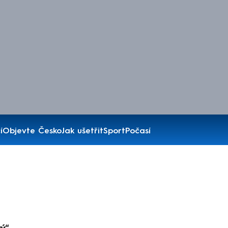
í
Objevte Česko
Jak ušetřit
Sport
Počasí