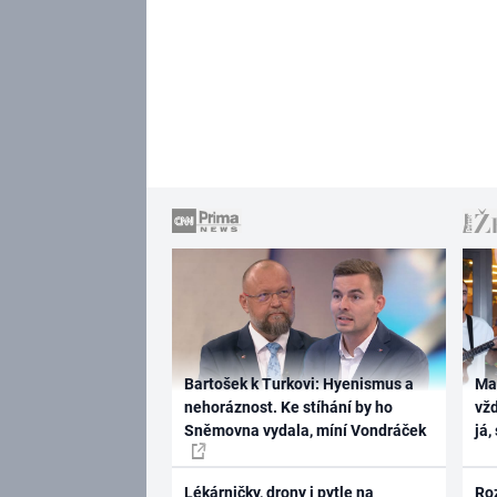
Bartošek k Turkovi: Hyenismus a
Ma
nehoráznost. Ke stíhání by ho
vž
Sněmovna vydala, míní Vondráček
já,
Lékárničky, drony i pytle na
Ro