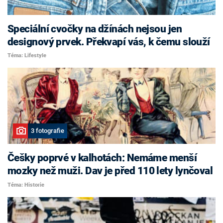
Speciální cvočky na džínách nejsou jen
designový prvek. Překvapí vás, k čemu slouží
Téma: Lifestyle
3 fotografie
Češky poprvé v kalhotách: Nemáme menší
mozky než muži. Dav je před 110 lety lynčoval
Téma: Historie