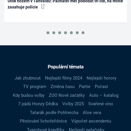
Útok nožem v Tanvaldu: Pachatel měl pobodat tři lidi, na místě
zasahuje policie
Populární témata
Jak zhubnout
Nejlepší filmy 2024
Nejlepší horory
TV program
Změna času
Partie
Počasí
Kdy budou volby
ZOO Nové začátky
Auto – katalog
7 pádů Honzy Dědka
Volby 2025
Svařené víno
Tatarák podle Pohlreicha
Aloe vera
Pěstování lichořeřišnice
Výpočet ascendentu
Tvarohové knedlíky
Nejlepší palačinky