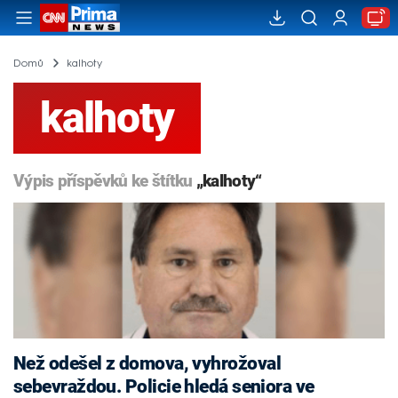
Domů
kalhoty
kalhoty
Výpis příspěvků ke štítku
„kalhoty“
Než odešel z domova, vyhrožoval
sebevraždou. Policie hledá seniora ve