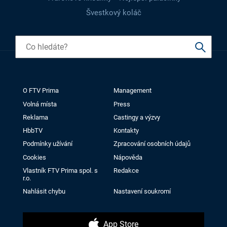
Švestkový koláč
O FTV Prima
Management
Volná místa
Press
Reklama
Castingy a výzvy
HbbTV
Kontakty
Podmínky užívání
Zpracování osobních údajů
Cookies
Nápověda
Vlastník FTV Prima spol. s
Redakce
r.o.
Nahlásit chybu
Nastavení soukromí
App Store