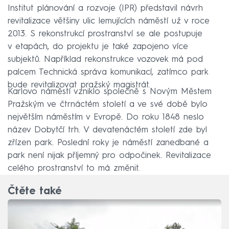
Institut plánování a rozvoje (IPR) představil návrh
revitalizace většiny ulic lemujících náměstí už v roce
2013. S rekonstrukcí prostranství se ale postupuje
v etapách, do projektu je také zapojeno více
subjektů. Například rekonstrukce vozovek má pod
palcem Technická správa komunikací, zatímco park
bude revitalizovat pražský magistrát.
Karlovo náměstí vzniklo společně s Novým Městem
Pražským ve čtrnáctém století a ve své době bylo
největším náměstím v Evropě. Do roku 1848 neslo
název Dobytčí trh. V devatenáctém století zde byl
zřízen park. Poslední roky je náměstí zanedbané a
park není nijak příjemný pro odpočinek. Revitalizace
celého prostranství to má změnit.
Čtěte také