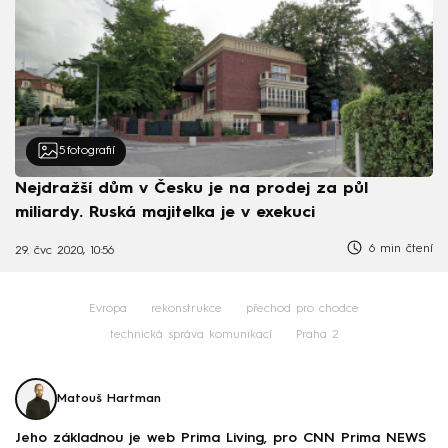
5
fotografií
Nejdražší dům v Česku je na prodej za půl
miliardy. Ruská majitelka je v exekuci
6 min čtení
29. čvc 2020, 10:56
Evropa
rekonstrukce
přechod pro chodce
technická správa komunikací
Praha 2
Matouš Hartman
Jeho základnou je web Prima Living, pro CNN Prima NEWS