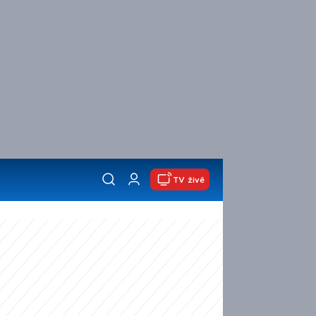
TV živě