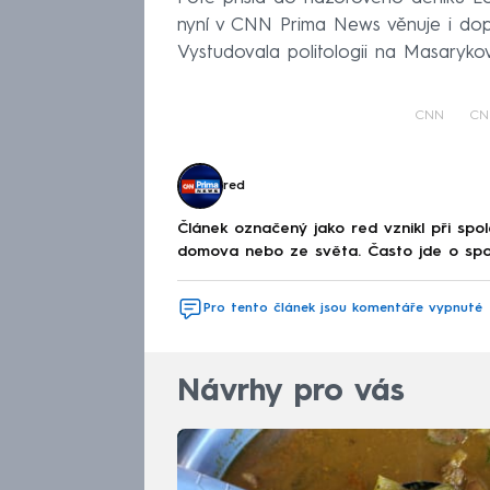
nyní v CNN Prima News věnuje i dopa
Vystudovala politologii na Masarykov
CNN
CN
red
Článek označený jako red vznikl při spo
domova nebo ze světa. Často jde o spolu
Pro tento článek jsou komentáře vypnuté
Návrhy pro vás