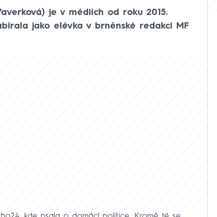
averková) je v médiích od roku 2015.
abírala jako elévka v brněnské redakci MF
ho24, kde psala o domácí politice. Kromě té se