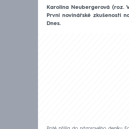
Karolína Neubergerová (roz. V
První novinářské zkušenosti n
Dnes.
Poté přišla do názorového deníku Ec