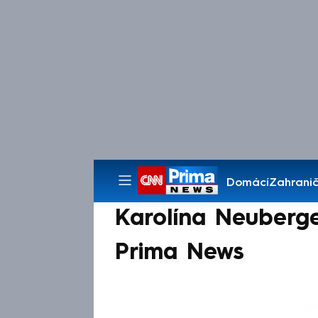
Domácí
Zahranič
Pořady
Karolína Neuberg
Prima News