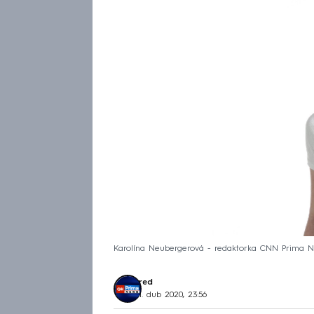
Karolína Neubergerová - redaktorka CNN Prima 
red
1. dub 2020, 23:56