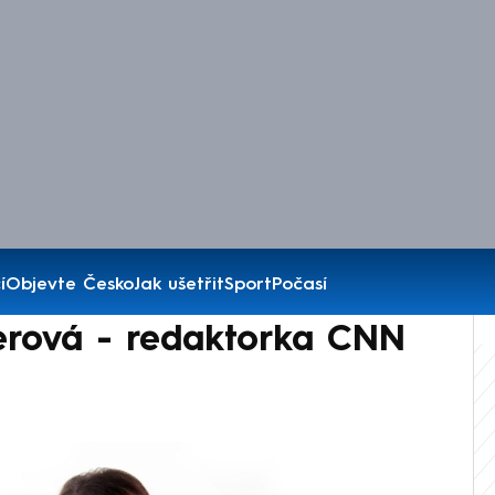
í
Objevte Česko
Jak ušetřit
Sport
Počasí
erová - redaktorka CNN