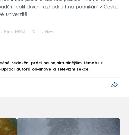
dům politických rozhodnutí na podnikání v Česku.
ě univerzitě.
N Prima NEWS
Online News
lečné redakční práci na nejaktuálnějším tématu z
práci autorů on-linové a televizní sekce.