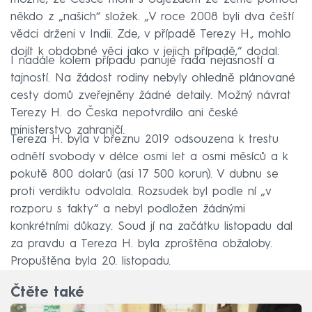
někdo z „našich“ složek. „V roce 2008 byli dva čeští
vědci drženi v Indii. Zde, v případě Terezy H., mohlo
dojít k obdobné věci jako v jejich případě,“ dodal.
I nadále kolem případu panuje řada nejasností a
tajností. Na žádost rodiny nebyly ohledně plánované
cesty domů zveřejněny žádné detaily. Možný návrat
Terezy H. do Česka nepotvrdilo ani české
ministerstvo zahraničí.
Tereza H. byla v březnu 2019 odsouzena k trestu
odnětí svobody v délce osmi let a osmi měsíců a k
pokutě 800 dolarů (asi 17 500 korun). V dubnu se
proti verdiktu odvolala. Rozsudek byl podle ní „v
rozporu s fakty“ a nebyl podložen žádnými
konkrétními důkazy. Soud jí na začátku listopadu dal
za pravdu a Tereza H. byla zproštěna obžaloby.
Propuštěna byla 20. listopadu.
Čtěte také