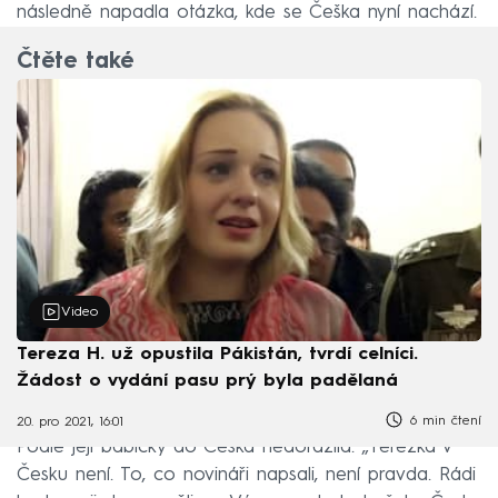
následně napadla otázka, kde se Češka nyní nachází.
Čtěte také
Video
Tereza H. už opustila Pákistán, tvrdí celníci.
Žádost o vydání pasu prý byla padělaná
6 min čtení
20. pro 2021, 16:01
Podle její babičky do Česka nedorazila. „Terezka v
Česku není. To, co novináři napsali, není pravda. Rádi