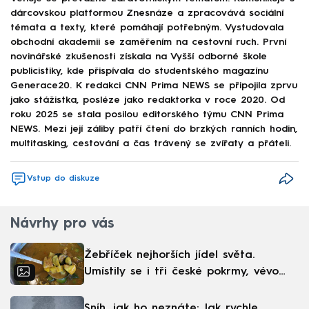
dárcovskou platformou Znesnáze a zpracovává sociální
témata a texty, které pomáhají potřebným. Vystudovala
obchodní akademii se zaměřením na cestovní ruch. První
novinářské zkušenosti získala na Vyšší odborné škole
publicistiky, kde přispívala do studentského magazínu
Generace20. K redakci CNN Prima NEWS se připojila zprvu
jako stážistka, posléze jako redaktorka v roce 2020. Od
roku 2025 se stala posilou editorského týmu CNN Prima
NEWS. Mezi její záliby patří čtení do brzkých ranních hodin,
multitasking, cestování a čas trávený se zvířaty a přáteli.
Vstup do diskuze
Návrhy pro vás
Žebříček nejhorších jídel světa.
Umístily se i tři české pokrmy, vévodí
skandinávská kuchyně
Sníh, jak ho neznáte: Jak rychle