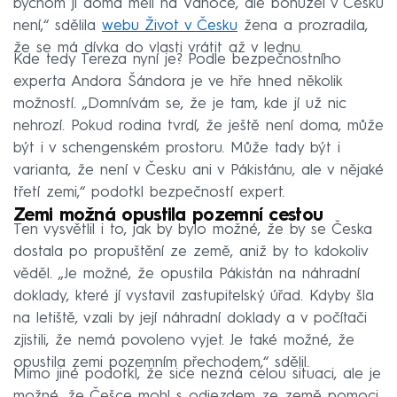
bychom ji doma měli na Vánoce, ale bohužel v Česku
není,“ sdělila
webu Život v Česku
žena a prozradila,
že se má dívka do vlasti vrátit až v lednu.
Kde tedy Tereza nyní je? Podle bezpečnostního
experta Andora Šándora je ve hře hned několik
možností. „Domnívám se, že je tam, kde jí už nic
nehrozí. Pokud rodina tvrdí, že ještě není doma, může
být i v schengenském prostoru. Může tady být i
varianta, že není v Česku ani v Pákistánu, ale v nějaké
třetí zemi,“ podotkl bezpečností expert.
Zemi možná opustila pozemní cestou
Ten vysvětlil i to, jak by bylo možné, že by se Česka
dostala po propuštění ze země, aniž by to kdokoliv
věděl. „Je možné, že opustila Pákistán na náhradní
doklady, které jí vystavil zastupitelský úřad. Kdyby šla
na letiště, vzali by její náhradní doklady a v počítači
zjistili, že nemá povoleno vyjet. Je také možné, že
opustila zemi pozemním přechodem,“ sdělil.
Mimo jiné podotkl, že sice nezná celou situaci, ale je
možné, že Češce mohl s odjezdem ze země pomoci