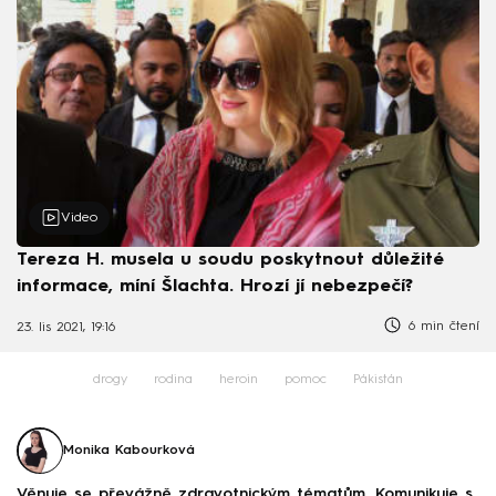
Video
Tereza H. musela u soudu poskytnout důležité
informace, míní Šlachta. Hrozí jí nebezpečí?
6 min čtení
23. lis 2021, 19:16
drogy
rodina
heroin
pomoc
Pákistán
Monika Kabourková
Věnuje se převážně zdravotnickým tématům. Komunikuje s