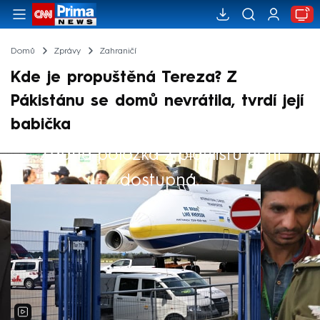
Domů
Zprávy
Zahraničí
Kde je propuštěná Tereza? Z
Pákistánu se domů nevrátila, tvrdí její
babička
Žádná položka z playlistu není
Výběr redakce
dostupná.