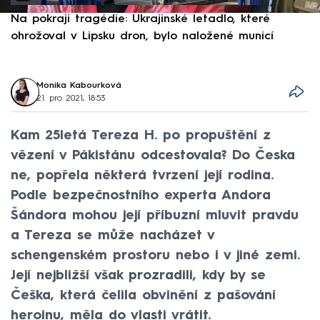
Na pokraji tragédie: Ukrajinské letadlo, které
P
ohrožoval v Lipsku dron, bylo naložené municí
e
Monika Kabourková
21. pro 2021, 18:53
Kam 25letá Tereza H. po propuštění z
vězení v Pákistánu odcestovala? Do Česka
ne, popřela některá tvrzení její rodina.
Podle bezpečnostního experta Andora
Šándora mohou její příbuzní mluvit pravdu
a Tereza se může nacházet v
schengenském prostoru nebo i v jiné zemi.
Její nejbližší však prozradili, kdy by se
Češka, která čelila obvinění z pašování
heroinu, měla do vlasti vrátit.