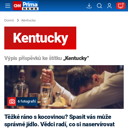
Domů
Kentucky
Kentucky
Výpis příspěvků ke štítku
„Kentucky“
6 fotografií
Těžké ráno s kocovinou? Spasit vás může
správné jídlo. Vědci radí, co si naservírovat