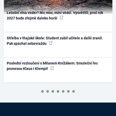
Letošní vlna veder? Nic moc, míní vědci. Vysvětlili, proč rok
2027 bude zřejmě daleko horší
Střelba v thajské škole: Student zabil učitele a další zranil.
Pak spáchal sebevraždu
Poslední rozloučení s Milanem Knížákem: Smuteční řec
pronesou Klaus i Klempíř