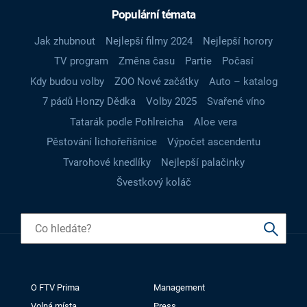
Populární témata
Jak zhubnout
Nejlepší filmy 2024
Nejlepší horory
TV program
Změna času
Partie
Počasí
Kdy budou volby
ZOO Nové začátky
Auto – katalog
7 pádů Honzy Dědka
Volby 2025
Svařené víno
Tatarák podle Pohlreicha
Aloe vera
Pěstování lichořeřišnice
Výpočet ascendentu
Tvarohové knedlíky
Nejlepší palačinky
Švestkový koláč
O FTV Prima
Management
Volná místa
Press