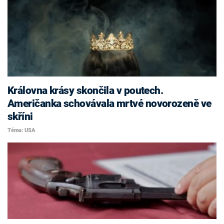
Královna krásy skončila v poutech.
Američanka schovávala mrtvé novorozeně ve
skříni
Téma: USA