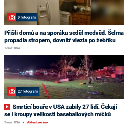
9 fotografií
Přišli domů a na sporáku seděl medvěd. Šelma
propadla stropem, dovnitř vlezla po žebříku
Téma: USA
27 fotografií
Smrtící bouře v USA zabily 27 lidí. Čekají
se i kroupy velikosti baseballových míčků
Téma: USA
Aktualizováno
■