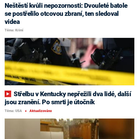
Neštěstí kvůli nepozornosti: Dvouleté batole
se postřelilo otcovou zbraní, ten sledoval
videa
Téma: Krimi
Střelbu v Kentucky nepřežili dva lidé, další
jsou zranění. Po smrti je útočník
Téma: USA
Aktualizováno
■