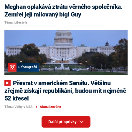
Meghan oplakává ztrátu věrného společníka.
Zemřel její milovaný bígl Guy
Téma: Lifestyle
8 fotografií
Převrat v americkém Senátu. Většinu
zřejmě získají republikáni, budou mít nejméně
52 křesel
Téma: Volby v USA
Aktualizováno
■
Další příspěvky