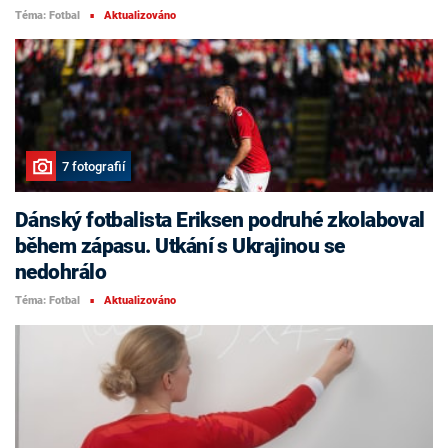
Téma: Fotbal
Aktualizováno
■
7 fotografií
Dánský fotbalista Eriksen podruhé zkolaboval
během zápasu. Utkání s Ukrajinou se
nedohrálo
Téma: Fotbal
Aktualizováno
■