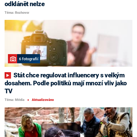
odklánět nelze
Téma: Rozhovor
6 fotografií
Stát chce regulovat influencery s velkým
dosahem. Podle politiků mají mnozí vliv jako
TV
Téma: Média
Aktualizováno
■