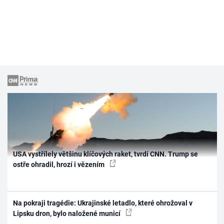
USA vystřílely většinu klíčových raket, tvrdí CNN. Trump se
ostře ohradil, hrozí i vězením
Na pokraji tragédie: Ukrajinské letadlo, které ohrožoval v
Lipsku dron, bylo naložené municí