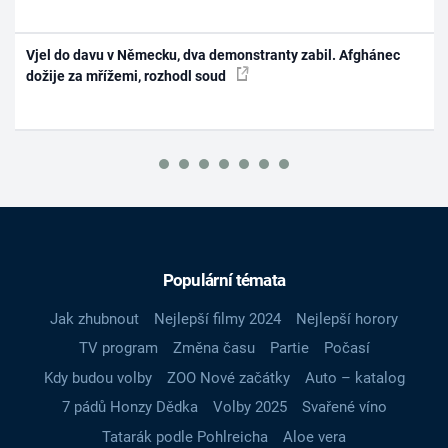
Vjel do davu v Německu, dva demonstranty zabil. Afghánec
dožije za mřížemi, rozhodl soud
Populární témata
Jak zhubnout
Nejlepší filmy 2024
Nejlepší horory
TV program
Změna času
Partie
Počasí
Kdy budou volby
ZOO Nové začátky
Auto – katalog
7 pádů Honzy Dědka
Volby 2025
Svařené víno
Tatarák podle Pohlreicha
Aloe vera