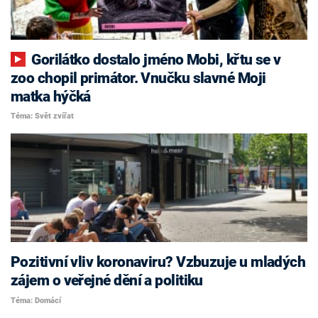
Gorilátko dostalo jméno Mobi, křtu se v
zoo chopil primátor. Vnučku slavné Moji
matka hýčká
Téma: Svět zvířat
Pozitivní vliv koronaviru? Vzbuzuje u mladých
zájem o veřejné dění a politiku
Téma: Domácí