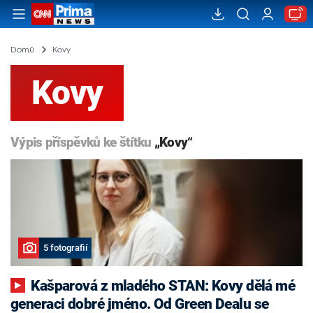
Domů
Kovy
Kovy
Výpis příspěvků ke štítku
„Kovy“
5 fotografií
Kašparová z mladého STAN: Kovy dělá mé
generaci dobré jméno. Od Green Dealu se