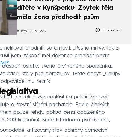
dítěte v Kynšperku: Zbytek těla
měla žena předhodit psům
6 min čtení
8. čvn 2026, 12:49
nelitoval a odmítl se omluvit. „Pes je mrtvý, tak z
rušil jsem zákon,“ měl dokonce prohlásit podle
CMP)
.
at alespoň ostatky svého čtyřnohého společníka.
aurace, který psa porazil, byl tvrdě odbyt. „Chlupy
 odpověděl mu řezník.
egislativa
ost jen tak a vše nahlásil na policii. Zároveň
uje o trestní stíhání pachatele. Podle čínských
 činem pouze tehdy, pokud cena odcizeného
 6 200 korunám). Bude-li hodnota psa uznána,
.
louhodobě kritizovaný stav ochrany domácích