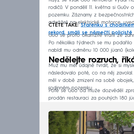
Když se však Guo tentokrát vydal na
rodičů. V pondělí 11. května si Guův 
pozemku. Záznamy z bezpečnostních 
odváželi na elektrické motorce, uve
ČTĚTE TAKÉ:
Stařenku s chodítkem
rekord, smáli se němečtí policisté
Guo se proto okamžitě vrátil ze zahr
Po několika týdnech se mu podařilo 
nabídl mu odměnu 10 000 jüanů (kole
Nedělejte rozruch, ří
Muž mu měl údajně tvrdit, že si mysl
následovalo poté, co na něj zavolal.
měl v době zmizení na sobě obojek, 
rodinném pozemku.
Poté se Guo od muže dozvěděl zprávu
prodán restauraci za pouhých 180 jü