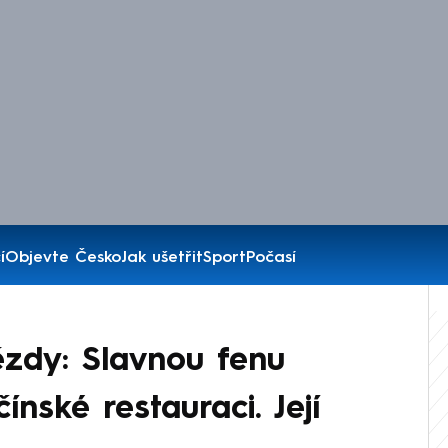
í
Objevte Česko
Jak ušetřit
Sport
Počasí
ězdy: Slavnou fenu
čínské restauraci. Její