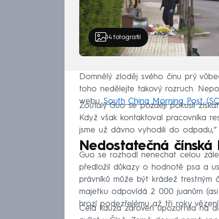
14
fotografií
Domnělý zloděj svého činu prý vůbec 
toho nedělejte takový rozruch. Nepo
webu
South China Morning Post (S
Zoufalý Guo se později pokusil získ
Když však kontaktoval pracovníka rest
jsme už dávno vyhodili do odpadu,“
Nedostatečná čínská l
Guo se rozhodl nenechat celou záležit
předložil důkazy o hodnotě psa a usil
právníků může být krádež trestným
majetku odpovídá 2 000 juanům (asi
hrozí podezřelému až tři roky vězení
Celá kauza zároveň upozornila na d