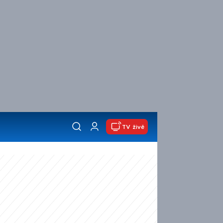
TV živě