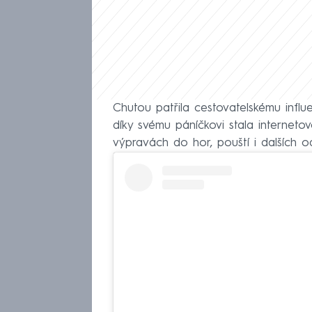
Chutou patřila cestovatelskému infl
díky svému páníčkovi stala interneto
výpravách do hor, pouští i dalších od