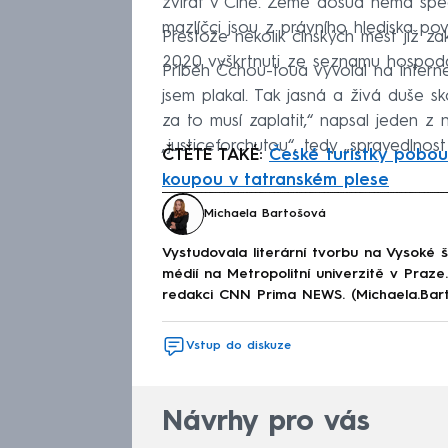
zvířat v Číně. Země dosud nemá spec
mazlíčci jsou z právního hlediska po
Přestože několik čínských měst již z
2020 vyškrtnuti ze seznamu hospodářs
Příběh Čchou-toua vyvolal na internet
jsem plakal. Tak jasná a živá duše skon
za to musí zaplatit,“ napsal jeden z 
„justiceforchutou“, tedy „spravedlnos
ČTĚTE TAKÉ:
České turistky pobouř
koupou v tatranském plese
Fa
Michaela Bartošová
Vystudovala literární tvorbu na Vysoké 
médií na Metropolitní univerzitě v Praz
redakci CNN Prima NEWS. (Michaela.Bar
Vstup do diskuze
Návrhy pro vás