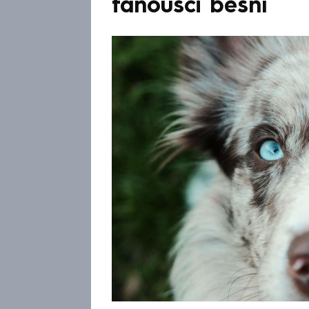
fanoušci běsní