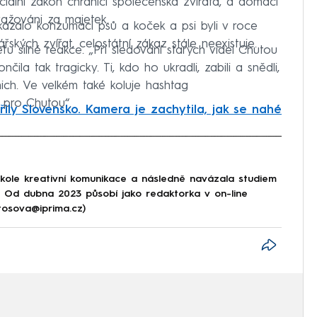
iální zákon chránící společenská zvířata, a domácí
važováni za majetek.
akázalo konzumaci psů a koček a psi byli v roce
kých zvířat, celostátní zákaz stále neexistuje.
u silné reakce. „Při sledování starých videí Chutou
čila tak tragicky. Ti, kdo ho ukradli, zabili a snědli,
nich. Ve velkém také koluje hashtag
t pro Chutou“.
ily Slovensko. Kamera je zachytila, jak se nahé
iled to fetch
škole kreativní komunikace a následně navázala studiem
e. Od dubna 2023 působí jako redaktorka v on-line
tosova@iprima.cz)