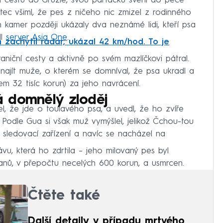
 cestu do Gruzie, svou parťačku svěřil do péče
otec všiml, že pes z ničeho nic zmizel z rodinného
kamer později ukázaly dva neznámé lidi, kteří psa
dl
server Asia One
.
 zachytil radar, ukázal 42 km/hod. To je
aniční cesty a aktivně po svém mazlíčkovi pátral.
najít muže, o kterém se domníval, že psa ukradl a
m 32 tisíc korun) za jeho navrácení.
ká domnělý zloděj
el, že jde o toulavého psa, a uvedl, že ho zvíře
 Podle Gua si však muž vymýšlel, jelikož Čchou-tou
sledovací zařízení a navíc se nacházel na
, která ho zdrtila – jeho milovaný pes byl
anů, v přepočtu necelých 600 korun, a usmrcen.
Čtěte také
Další detaily v případu mrtvého