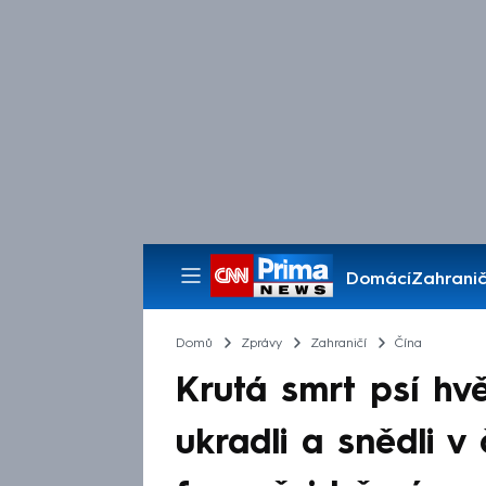
Domácí
Zahranič
Pořady
Domů
Zprávy
Zahraničí
Čína
Krutá smrt psí hv
ukradli a snědli v 