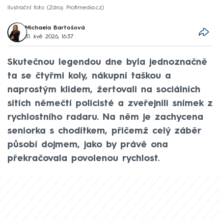
Ilustrační foto
Zdroj: Profimedia.cz
Michaela Bartošová
31. kvě 2026, 16:37
Skutečnou legendou dne byla jednoznačně
ta se čtyřmi koly, nákupní taškou a
naprostým klidem, žertovali na sociálních
sítích němečtí policisté a zveřejnili snímek z
rychlostního radaru. Na něm je zachycena
seniorka s chodítkem, přičemž celý záběr
působí dojmem, jako by právě ona
překračovala povolenou rychlost.