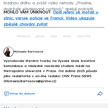
brzdnou dráhu a zvýšit riziko nehody. „Prosíme,
dodržujte předepsané rychlosti,“ apelují policisté.
MOHLO VÁM UNIKNOUT:
Opilí jeleni se motají u
silnic, varuje policie ve Francii. Video ukazuje
zběsilé chování zvířat
Failed to fetch
Německo
policie
radar
silnice
Usain Bolt
Michaela Bartošová
Vystudovala literární tvorbu na Vysoké škole kreativní
komunikace a následně navázala studiem médií na
Metropolitní univerzitě v Praze. Od dubna 2023 působí
jako redaktorka v on-line redakci CNN Prima NEWS.
(Michaela.Bartosova@iprima.cz)
Vstup do diskuze