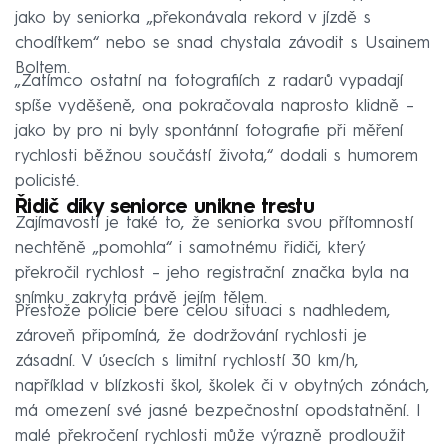
jako by seniorka „překonávala rekord v jízdě s
chodítkem“ nebo se snad chystala závodit s Usainem
Boltem.
„Zatímco ostatní na fotografiích z radarů vypadají
spíše vyděšeně, ona pokračovala naprosto klidně –
jako by pro ni byly spontánní fotografie při měření
rychlosti běžnou součástí života,“ dodali s humorem
policisté.
Řidič díky seniorce unikne trestu
Zajímavostí je také to, že seniorka svou přítomností
nechtěně „pomohla“ i samotnému řidiči, který
překročil rychlost – jeho registrační značka byla na
snímku zakryta právě jejím tělem.
Přestože policie bere celou situaci s nadhledem,
zároveň připomíná, že dodržování rychlosti je
zásadní. V úsecích s limitní rychlostí 30 km/h,
například v blízkosti škol, školek či v obytných zónách,
má omezení své jasné bezpečnostní opodstatnění. I
malé překročení rychlosti může výrazně prodloužit