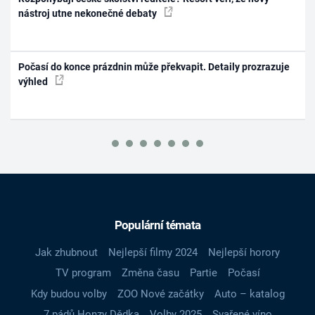
nástroj utne nekonečné debaty
Počasí do konce prázdnin může překvapit. Detaily prozrazuje
výhled
Populární témata
Jak zhubnout
Nejlepší filmy 2024
Nejlepší horory
TV program
Změna času
Partie
Počasí
Kdy budou volby
ZOO Nové začátky
Auto – katalog
7 pádů Honzy Dědka
Volby 2025
Svařené víno