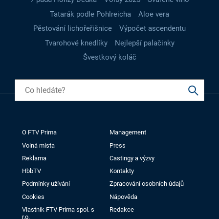
Tatarák podle Pohlreicha
Aloe vera
Pěstování lichořeřišnice
Výpočet ascendentu
Tvarohové knedlíky
Nejlepší palačinky
Švestkový koláč
O FTV Prima
Management
Volná místa
Press
Reklama
Castingy a výzvy
HbbTV
Kontakty
Podmínky užívání
Zpracování osobních údajů
Cookies
Nápověda
Vlastník FTV Prima spol. s
Redakce
r.o.