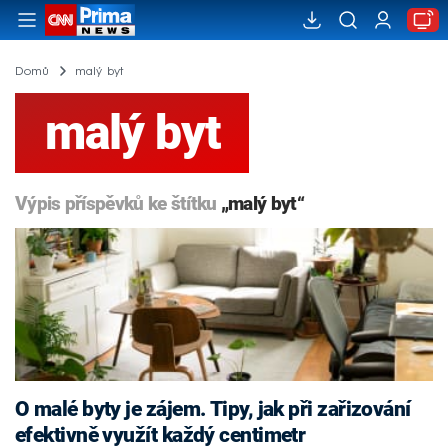
Domů
malý byt
malý byt
Výpis příspěvků ke štítku
„malý byt“
O malé byty je zájem. Tipy, jak při zařizování
efektivně využít každý centimetr