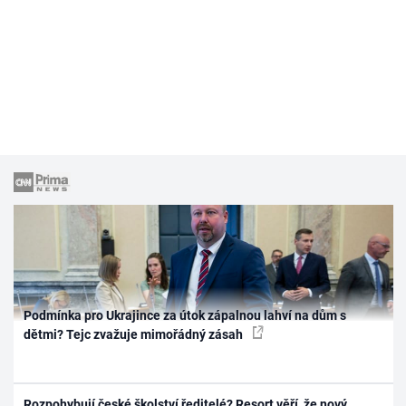
Podmínka pro Ukrajince za útok zápalnou lahví na dům s
dětmi? Tejc zvažuje mimořádný zásah
Rozpohybují české školství ředitelé? Resort věří, že nový