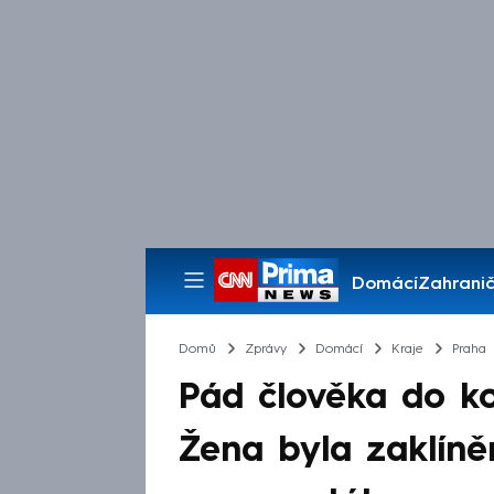
Domácí
Zahranič
Pořady
Domů
Zprávy
Domácí
Kraje
Praha
Pád člověka do ko
Žena byla zaklín