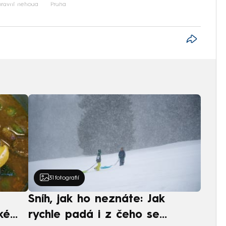
ravní nehoda
Praha
31
fotografií
Sníh, jak ho neznáte: Jak
ké
rychle padá i z čeho se