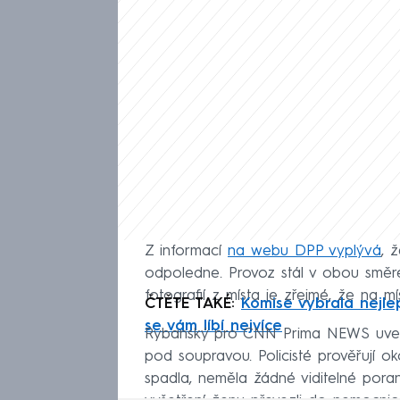
Z informací
na webu DPP vyplývá
, 
odpoledne. Provoz stál v obou směr
fotografií z místa je zřejmé, že na mís
ČTĚTE TAKÉ:
Komise vybrala nejlep
se vám líbí nejvíce
Rybanský pro CNN Prima NEWS uvedl
pod soupravou. Policisté prověřují 
spadla, neměla žádné viditelné poraně