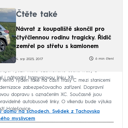
 k další péči.
Čtěte také
Návrat z koupaliště skončil pro
čtyřčlennou rodinu tragicky. Řidič
zemřel po střetu s kamionem
6 min čtení
4. srp 2025, 20:17
ující využít místo uzavřeného úseku trasy B
í i náhradní tramvajovou linku XB.
 tento týden také na části trasy C mezi stanicemi
rnizace zabezpečovacího zařízení. Dopravní
usovou dopravu s označením XC. Současně jsou
ravidelné autobusové linky. O víkendu bude výluka
ží Holešovice.
u domu na schodech. Svědek z Tachovska
eného myslivcem
iled to fetch