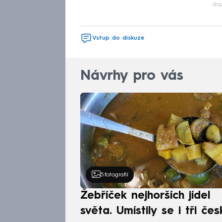
dop
Vstup do diskuze
Návrhy pro vás
5
fotografií
Žebříček nejhorších jídel
světa. Umístily se i tři čes