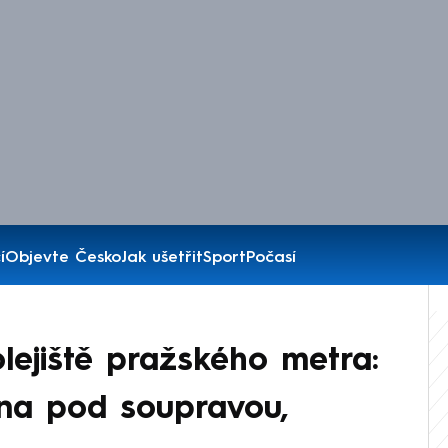
í
Objevte Česko
Jak ušetřit
Sport
Počasí
lejiště pražského metra:
ěna pod soupravou,