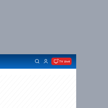
TV živě