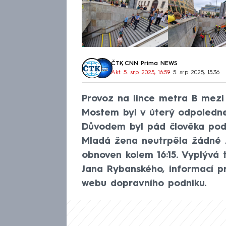
ČTK
,
CNN Prima NEWS
Akt. 5. srp 2025, 16:59
• 5. srp 2025, 15:36
Provoz na lince metra B mez
Mostem byl v úterý odpoledne
Důvodem byl pád člověka pod 
Mladá žena neutrpěla žádné 
obnoven kolem 16:15. Vyplývá 
Jana Rybanského, informací pr
webu dopravního podniku.