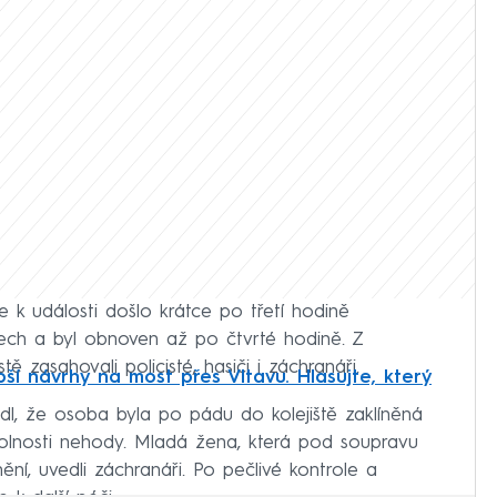
že k události došlo krátce po třetí hodině
ech a byl obnoven až po čtvrté hodině. Z
tě zasahovali policisté, hasiči i záchranáři.
ší návrhy na most přes Vltavu. Hlasujte, který
, že osoba byla po pádu do kolejiště zaklíněná
okolnosti nehody. Mladá žena, která pod soupravu
ní, uvedli záchranáři. Po pečlivé kontrole a