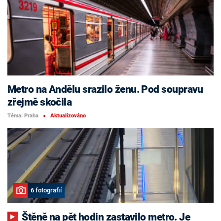
Metro na Andělu srazilo ženu. Pod soupravu
zřejmě skočila
Téma: Praha
Aktualizováno
■
6 fotografií
Štěně na pět hodin zastavilo metro. Je