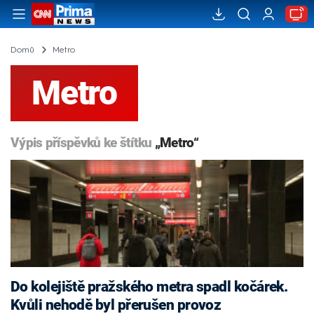
Domů
Metro
Metro
Výpis příspěvků ke štítku
„Metro“
Do kolejiště pražského metra spadl kočárek.
Kvůli nehodě byl přerušen provoz