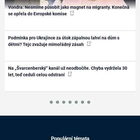
Vondra: Nesmíme působit jako magnet na migranty. Konečná
se opřela do Evropské komise
Podmínka pro Ukrajince za útok zápalnou lahví na dům s
dětmi? Tejc zvažuje mimořádný zásah
Na „Švarcenberský“ kanál už neodbočíte. Chyba vydržela 30
let, teď ceduli celou odstraní
Populární témata