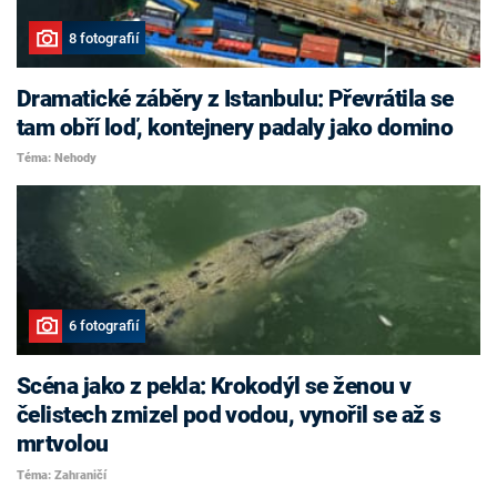
8 fotografií
Dramatické záběry z Istanbulu: Převrátila se
tam obří loď, kontejnery padaly jako domino
Téma: Nehody
6 fotografií
Scéna jako z pekla: Krokodýl se ženou v
čelistech zmizel pod vodou, vynořil se až s
mrtvolou
Téma: Zahraničí