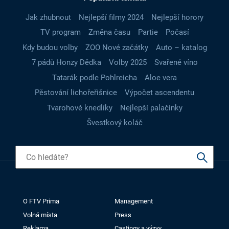
Jak zhubnout
Nejlepší filmy 2024
Nejlepší horory
TV program
Změna času
Partie
Počasí
Kdy budou volby
ZOO Nové začátky
Auto – katalog
7 pádů Honzy Dědka
Volby 2025
Svařené víno
Tatarák podle Pohlreicha
Aloe vera
Pěstování lichořeřišnice
Výpočet ascendentu
Tvarohové knedlíky
Nejlepší palačinky
Švestkový koláč
O FTV Prima
Management
Volná místa
Press
Reklama
Castingy a výzvy