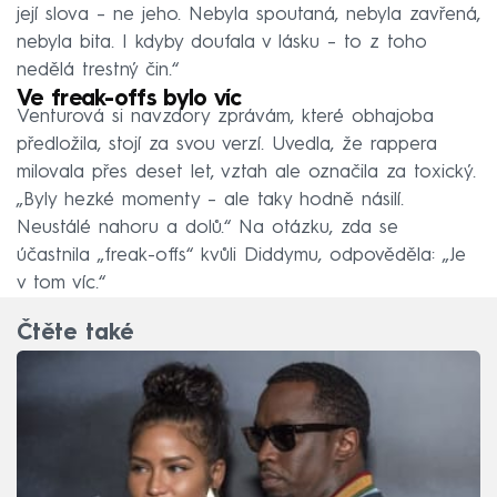
její slova – ne jeho. Nebyla spoutaná, nebyla zavřená,
nebyla bita. I kdyby doufala v lásku – to z toho
nedělá trestný čin.“
Ve freak-offs bylo víc
Venturová si navzdory zprávám, které obhajoba
předložila, stojí za svou verzí. Uvedla, že rappera
milovala přes deset let, vztah ale označila za toxický.
„Byly hezké momenty – ale taky hodně násilí.
Neustálé nahoru a dolů.“ Na otázku, zda se
účastnila „freak-offs“ kvůli Diddymu, odpověděla: „Je
v tom víc.“
Čtěte také