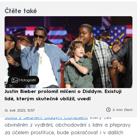
Čtěte také
11
fotografií
Justin Bieber prolomil mlčení o Diddym. Existují
lidé, kterým skutečně ublížil, uvedl
6 min čtení
16. kvě 2025, 10:57
Soud s Seanem Diddym Combsem
, který čelí
obviněním z vydírání, obchodování s lidmi a přepravy
za účelem prostituce, bude pokračovat i v dalších