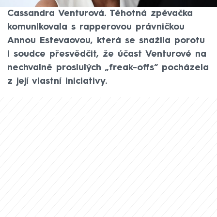
vypovídala jeho bývalá přítelkyně
Cassandra Venturová. Těhotná zpěvačka
komunikovala s rapperovou právničkou
Annou Estevaovou, která se snažila porotu
i soudce přesvědčit, že účast Venturové na
nechvalně proslulých „freak-offs“ pocházela
z její vlastní iniciativy.