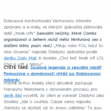
Estevaová konfrontovala Venturovou intimními
zprávami a e-maily, ve kterých zpěvačka plánovala
další „freak-offs“
(sexuální večírky, které Combs
organizoval a během nichž měla Venturová sex s
dalšími lidmi, pozn. red.)
. „Miluju naše FOs, když to
oba chceme,“ napsala Diddymu zpěvačka podle
deníku Daily Mail
. A dodala: „Chci teď freak off LOL.
Chci si užít s tebou.“
ČTĚTE TAKÉ:
Soulová legenda a sexuální násilí?
Pomocnice v domácnosti chtějí po Robinsonovi
miliardu
Právník Arthur Aidala, který aktuálně zastupuje
Harveyho Weinsteina v obnoveném procesu, pro
deník Bild
vysvětlil, že cílem je vykreslit Diddyho jako
člověka: „Jde o souhlas. Cassie sama napsala:
‚Nemůžu se dočkat, až to znovu uděláme.‘ To jsou