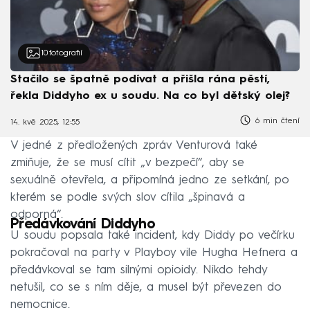
10
fotografií
Stačilo se špatně podívat a přišla rána pěstí,
řekla Diddyho ex u soudu. Na co byl dětský olej?
6 min čtení
14. kvě 2025, 12:55
V jedné z předložených zpráv Venturová také
zmiňuje, že se musí cítit „v bezpečí“, aby se
sexuálně otevřela, a připomíná jedno ze setkání, po
kterém se podle svých slov cítila „špinavá a
odporná“.
Předávkování Diddyho
U soudu popsala také incident, kdy Diddy po večírku
pokračoval na party v Playboy vile Hugha Hefnera a
předávkoval se tam silnými opioidy. Nikdo tehdy
netušil, co se s ním děje, a musel být převezen do
nemocnice.