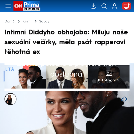
Domů
Krimi
Soudy
Intimní Diddyho obhajoba: Miluju naše
sexuální večírky, měla psát rapperovi
těhotná ex
Žádná položka z playlistu není
dostupná.
11 fotografií
Michaela Bartošová
16. kvě 2025, 16:31
I čtvrtý den soudního procesu s hudebním
magnátem Seanem „Diddym“ Combsem