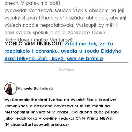
dnech. V pátek má opět
vypovídat Venturová, soudce však s ohledem na její
vysoký stupeň těhotenství požádal obhajobu, aby její
výslech nadále neprotahovala. Vystoupit by měli i
další svědci, spekuluje se o zpěvačce Dawn
Richardové i matce Venturové.
MOHLO VÁM UNIKNOUT:
Zřídil mě tak, že to
rozplakalo i ochranku, uvedla u soudu Diddyho
expřítelkyně. Zuřil, když jsem se bránila
Failed to fetch
Showtime
Michaela Bartošová
Vystudovala literární tvorbu na Vysoké škole kreativní
komunikace a následně navázala studiem médií na
Metropolitní univerzitě v Praze. Od dubna 2023 působí
jako redaktorka v on-line redakci CNN Prima NEWS.
(Michaela.Bartosova@iprima.cz)